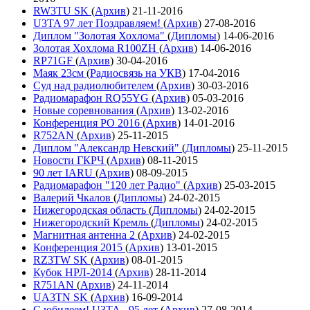
RW3TU SK
(
Архив
)
21-11-2016
U3TA 97 лет Поздравляем!
(
Архив
)
27-08-2016
Диплом "Золотая Хохлома"
(
Дипломы
)
14-06-2016
Золотая Хохлома R100ZH
(
Архив
)
14-06-2016
RP71GF
(
Архив
)
30-04-2016
Маяк 23см
(
Радиосвязь на УКВ
)
17-04-2016
Суд над радиолюбителем
(
Архив
)
30-03-2016
Радиомарафон RQ55YG
(
Архив
)
05-03-2016
Новые соревнования
(
Архив
)
13-02-2016
Конференция РО 2016
(
Архив
)
14-01-2016
R752AN
(
Архив
)
25-11-2015
Диплом "Александр Невский"
(
Дипломы
)
25-11-2015
Новости ГКРЧ
(
Архив
)
08-11-2015
90 лет IARU
(
Архив
)
08-09-2015
Радиомарафон "120 лет Радио"
(
Архив
)
25-03-2015
Валерий Чкалов
(
Дипломы
)
24-02-2015
Нижегородская область
(
Дипломы
)
24-02-2015
Нижегородский Кремль
(
Дипломы
)
24-02-2015
Магнитная антенна 2
(
Архив
)
24-02-2015
Конференция 2015
(
Архив
)
13-01-2015
RZ3TW SK
(
Архив
)
08-01-2015
Кубок НРЛ-2014
(
Архив
)
28-11-2014
R751AN
(
Архив
)
24-11-2014
UA3TN SK
(
Архив
)
16-09-2014
С юбилеем! U3TA - 95 лет
(
Архив
)
27-08-2014