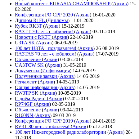
Новый контест: EURASIA CHAMPIONSHIP
(
Архив
)
15-
02-2020
Конференция РО СРР 2020
(
Архив
)
16-01-2020
Диплом R1FL
(
Дипломы
)
11-01-2020
Кубок RK3T
(
Архив
)
15-12-2019
RA3TT 70 лет - с юбилеем!
(
Архив
)
03-11-2019
Новости с RK3T
(
Архив
)
22-10-2019
U3TA SK
(
Архив
)
06-09-2019
100 лет U3TA - поздравляем!
(
Архив
)
26-08-2019
RA3TAS 70 лет - с юбилеем!
(
Архив
)
17-07-2019
Объявление
(
Архив
)
03-06-2019
UA3TCW SK
(
Архив
)
31-05-2019
Документы
(
Информация
)
14-05-2019
Полученные заявки
(
Архив
)
14-05-2019
Регламент
(
Архив
)
14-05-2019
Общая информация
(
Архив
)
14-05-2019
RW3TP SK
(
Архив
)
10-05-2019
С днём Радио!
(
Архив
)
07-05-2019
RP74GF
(
Архив
)
02-05-2019
Объявление
(
Архив
)
09-04-2019
R160NN
(
Архив
)
09-03-2019
Конференция РО СРР 2019
(
Архив
)
24-01-2019
RV3T 80 лет - с юбилеем!
(
Архив
)
05-12-2018
100 лет Нижегородской радиолаборатории
(
Архив
)
28-
11-2018