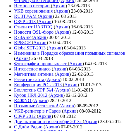
четвёртую категории!
(
Архив
)
26-08-2013
Немного истории
(
Архив
)
23-08-2013
УКВ соревнования
(
Архив
)
23-08-2013
RU3TJ/AM
(
Архив
)
22-08-2013
ОЗЧР 2013
(
Архив
)
16-08-2013
Стихи от UA3TCQ
(
Архив
)
16-08-2013
Новости QSL-бюро
(
Архив
)
12-08-2013
R73ASP
(
Архив
)
30-04-2013
RP68GF
(
Архив
)
30-04-2013
GlobalSET-2013
(
Архив
)
03-04-2013
Изменения в Порядке образования позывных сигналов
(
Архив
)
26-03-2013
Фотографии прошлых лет
(
Архив
)
04-03-2013
Интересное видео
(
Архив
)
04-03-2013
Магнитная антенна
(
Архив
)
22-02-2013
Развитие сайта
(
Архив
)
10-02-2013
Конференция РО - 2013
(
Архив
)
11-01-2013
Бюллетень СРР №4
(
Архив
)
11-01-2013
Кубок НРЛ-2012
(
Архив
)
02-12-2012
R400NO
(
Архив
)
28-10-2012
Позывные бесплатно!
(
Архив
)
08-09-2012
УКВ-репитер в г.Саров
(
Архив
)
08-09-2012
ОЗЧР 2012
(
Архив
)
07-08-2012
Дни активности в сентябре 2013г
(
Архив
)
23-06-2012
С Днём Радио
(
Архив
)
07-05-2012