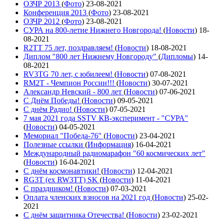
ОЗЧР 2013
(
Фото
)
23-08-2021
Конференция 2013
(
Фото
)
23-08-2021
ОЗЧР 2012
(
Фото
)
23-08-2021
СУРА на 800-летие Нижнего Новгорода!
(
Новости
)
18-
08-2021
R2TT 75 лет, поздравляем!
(
Новости
)
18-08-2021
Диплом "800 лет Нижнему Новгороду"
(
Дипломы
)
14-
08-2021
RV3TG 70 лет, с юбилеем!
(
Новости
)
07-08-2021
RM2T - Чемпион России!!!
(
Новости
)
30-07-2021
Александр Невский - 800 лет
(
Новости
)
07-06-2021
С Днём Победы!
(
Новости
)
09-05-2021
C днём Радио!
(
Новости
)
07-05-2021
7 мая 2021 года SSTV КВ-эксперимент - "СУРА"
(
Новости
)
04-05-2021
Мемориал "Победа-76"
(
Новости
)
23-04-2021
Полезные ссылки
(
Информация
)
16-04-2021
Международный радиомарафон "60 космических лет"
(
Новости
)
16-04-2021
С днём космонавтики!
(
Новости
)
12-04-2021
RG3T (ex RW3TT) SK
(
Новости
)
11-04-2021
С праздником!
(
Новости
)
07-03-2021
Оплата членских взносов на 2021 год
(
Новости
)
25-02-
2021
С днём защитника Отечества!
(
Новости
)
23-02-2021