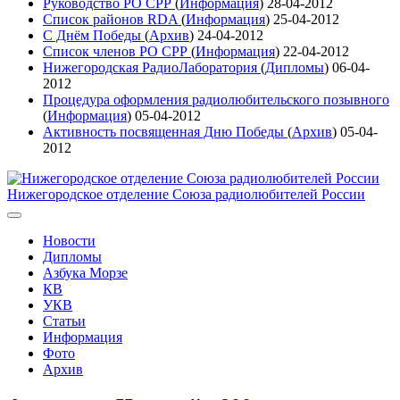
Руководство РО СРР
(
Информация
)
28-04-2012
Список районов RDA
(
Информация
)
25-04-2012
С Днём Победы
(
Архив
)
24-04-2012
Список членов РО СРР
(
Информация
)
22-04-2012
Нижегородская РадиоЛаборатория
(
Дипломы
)
06-04-
2012
Процедура оформления радиолюбительского позывного
(
Информация
)
05-04-2012
Активность посвященная Дню Победы
(
Архив
)
05-04-
2012
Нижегородское отделение Союза радиолюбителей России
Новости
Дипломы
Азбука Морзе
КВ
УКВ
Статьи
Информация
Фото
Архив