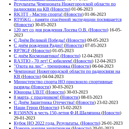
Результаты Чемпионата Нижегородской области по
радиосвязи на КВ
(
Новости
)
01-06-2023
RK3TT - Мастер спорта!
(
Новости
)
01-06-2023
RT95KG - памяти спасённой экспедиции посвящается
(
Новости
)
30-05-2023
120 лет со дня рождения Лосева О.В.
(
Новости
)
16-05-
2023
С Днём Великой Победы!
(
Новости
)
09-05-2023
С днём рождения Радио!
(
Новости
)
07-05-2023
RP78GF
(
Новости
)
01-05-2023
С днём Космонавтики!
(
Новости
)
12-04-2023
RA3TIO - 70 лет! С юбилеем!
(
Новости
)
12-04-2023
"Охота на лис" - тренировка
(
Новости
)
06-04-2023
Чемпионат Нижегородской области по радиосвязи на
КВ
(
Новости
)
04-04-2023
Министерство спорта НО присвоило спортивные
разряды
(
Новости
)
30-03-2023
Юниоры UB3T
(
Новости
)
30-03-2023
8 марта, с праздником!
(
Новости
)
08-03-2023
С Днём Защитника Отечества!
(
Новости
)
23-02-2023
Наши Герои
(
Новости
)
15-02-2023
R150SNN в честь 150-летия Ф.И.Шаляпина
(
Новости
)
29-01-2023
Кубок НО 2022 года. Результаты.
(
Новости
)
26-01-2023
Помощь нашим защитникам
(
Новости
)
20-01-2023