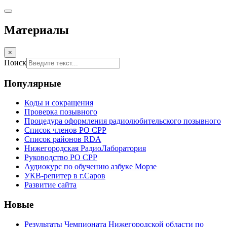
Материалы
×
Поиск
Популярные
Коды и сокращения
Проверка позывного
Процедура оформления радиолюбительского позывного
Список членов РО СРР
Список районов RDA
Нижегородская РадиоЛаборатория
Руководство РО СРР
Аудиокурс по обучению азбуке Морзе
УКВ-репитер в г.Саров
Развитие сайта
Новые
Результаты Чемпионата Нижегородской области по