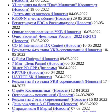
(
Новости
)
23-06-2022
YLпедиция на форт "Граф Милютин" Кронштадт
(
Новости
)
18-06-2022
Десять минут космоса
(
Новости
)
04-06-2022
R350NN в честь юбилея
(
Новости
)
29-05-2022
Регистрируем РЭС в Роскомнадзоре
(
Новости
)
29-05-
2022
Очные соревнования на УКВ
(
Новости
)
16-05-2022
Очно-Заочный Чемпионат России - 2022 (RRTC)
(
Новости
)
12-05-2022
CQ-M International DX Contest
(
Новости
)
10-05-2022
Результаты 4-го этапа УКВ-соревнований
(
Новости
)
10-
05-2022
С Днём Победы!
(
Новости
)
09-05-2022
7 Мая - День Радио!
(
Новости
)
06-05-2022
30 лет РО СРР
(
Дипломы
)
30-04-2022
RP77GF
(
Новости
)
30-04-2022
UA3TCF SK
(
Новости
)
17-04-2022
Результаты 3-го этапа УКВ-соревнований
(
Новости
)
17-
04-2022
С днём Космонавтики!
(
Новости
)
12-04-2022
Осторожно - мошенники!
(
Новости
)
24-03-2022
Результаты 2-этапа соревнований
(
Новости
)
16-03-2022
День рождения А.С.Попова
(
Новости
)
16-03-2022
С праздником 8 Марта!
(
Новости
)
07-03-2022