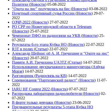
Политехе
(
Новости
)
05-08-2022
"Охота на лис" получилась на бис
(
Новости
)
03-08-2022
Почетный спортивный судья России
(
Новости
)
29-07-
2022
ОЗЧР-2022
(
Новости
)
27-07-2022
РО СРР по Нижегородской области в Telegram
(
Новости
)
25-07-2022
Чемпионат ПФО по радиосвязи на УКВ
(
Новости
)
25-
07-2022
Результаты 6-го этапа Кубка НО
(
Новости
)
22-07-2022
R3T в полях
(
Статьи
)
22-07-2022
Александр Шейнис об А. И. Гречихине и "Охоте на лис"
(
Новости
)
20-07-2022
Памяти А.И. Гречихина UA3TZ
(
Статьи
)
14-07-2022
Использование двухрычажного манипулятора
(
Азбука
Морзе
)
14-07-2022
Разговорник
(
Радиосвязь на КВ
)
14-07-2022
Соревнования "Партизанский радист"
(
Новости
)
11-07-
2022
IARU HF Contest 2022
(
Новости
)
07-07-2022
Распродажа лаборатории радиолюбителя
(
Новости
)
02-
07-2022
В форте только девушки
(
Новости
)
23-06-2022
Предварительные результаты 5-этапа Кубка НО