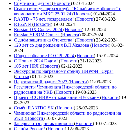
Спутники - детям!
(
Новости
)
02-04-2024
Сеанс связи учащихся клуба "Юный автомобилист" с
космонавтами МКС 25.01.24
(
Новости
)
01-04-2024
RA3TD - 75 лет, поздравляем!
(
Новости
)
27-03-2024
R165NN
(
Новости
)
19-03-2024
Russian DX Contest 2024
(
Новости
)
12-03-2024
Russian YL/OM Contest
(
Новости
)
08-03-2024
С днём защитника Отечества!
(
Новости
)
23-02-2024
120 лет со дня рождения В.П.Чкалова
(
Новости
)
01-02-
2024
Общее собрание РО СРР 2024
(
Новости
)
15-01-2024
С Новым 2024 Годом!
(
Новости
)
31-12-2023
105 лет НРЛ
(
Новости
)
02-12-2023
Экскурсия по нагревному стенду НИРФИ "Сура"
(
Статьи
)
01-12-2023
Партизанский радист 2023
(
Новости
)
11-09-2023
Результаты Чемпионата Нижегородской области по
радиосвязи на УКВ
(
Новости
)
19-08-2023
Проект «СОНИК» от компании «Геоскан»
(
Новости
)
19-
08-2023
Семён RA3TDG SK
(
Новости
)
25-07-2023
Чемпионат Нижегородской области по радиосвязи на
УКВ
(
Новости
)
10-07-2023
Завершаются дни активности
(
Новости
)
10-07-2023
С днём России!
(
Новости
)
12-06-2023