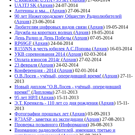
UA3TJ SK
(
Архив
)
24-07-2014
Антенны и мы...
(
Архив
)
27-06-2014
90 лет Нижегородскому Обществу Радиолюбителей
(
Архив
)
23-06-2014
Любителям цифровых видов связи
(
Архив
)
19-05-2014
Дружба на коротких волнах
(
Архив
)
19-05-2014
День Радио и День Победы
(
Архив
)
07-05-2014
RP69GF
(
Архив
)
24-04-2014
R155NN в честь юбилея А.С.Попова
(
Архив
)
16-03-2014
УКВ соревнования 2014
(
Архив
)
02-03-2014
Оплата взносов 2014г
(
Архив
)
27-02-2014
23 февраля
(
Архив
)
24-02-2014
Конференция - 2014
(
Архив
)
02-01-2014
О.В.Лосев - учёный, опередивший время!
(
Архив
)
27-11-
2013
Новый диплом "О.В.Лосев - учёный, опередивший
время!"
(
Дипломы
)
27-11-2013
95 лет НРЛ
(
Архив
)
15-11-2013
Э.Т. Кренкель - 110 лет со дня рождения
(
Архив
)
15-11-
2013
Фотографии прошлых лет
(
Архив
)
03-09-2013
R73ASP - заметки из экспедиции
(
Архив
)
27-08-2013
Проверка позывного
(
Информация
)
26-08-2013
Вниманию радиолюбителей, имеющих третью и