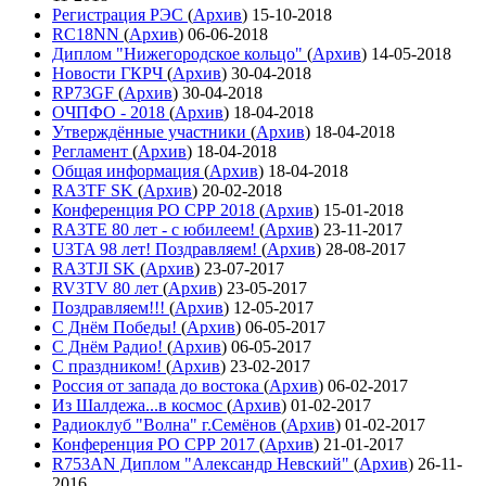
Регистрация РЭС
(
Архив
)
15-10-2018
RC18NN
(
Архив
)
06-06-2018
Диплом "Нижегородское кольцо"
(
Архив
)
14-05-2018
Новости ГКРЧ
(
Архив
)
30-04-2018
RP73GF
(
Архив
)
30-04-2018
ОЧПФО - 2018
(
Архив
)
18-04-2018
Утверждённые участники
(
Архив
)
18-04-2018
Регламент
(
Архив
)
18-04-2018
Общая информация
(
Архив
)
18-04-2018
RA3TF SK
(
Архив
)
20-02-2018
Конференция РО СРР 2018
(
Архив
)
15-01-2018
RA3TE 80 лет - с юбилеем!
(
Архив
)
23-11-2017
U3TA 98 лет! Поздравляем!
(
Архив
)
28-08-2017
RA3TJI SK
(
Архив
)
23-07-2017
RV3TV 80 лет
(
Архив
)
23-05-2017
Поздравляем!!!
(
Архив
)
12-05-2017
С Днём Победы!
(
Архив
)
06-05-2017
С Днём Радио!
(
Архив
)
06-05-2017
С праздником!
(
Архив
)
23-02-2017
Россия от запада до востока
(
Архив
)
06-02-2017
Из Шалдежа...в космос
(
Архив
)
01-02-2017
Радиоклуб "Волна" г.Семёнов
(
Архив
)
01-02-2017
Конференция РО СРР 2017
(
Архив
)
21-01-2017
R753AN Диплом "Александр Невский"
(
Архив
)
26-11-
2016