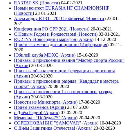
RA3TAP SK
(
Новости
)
04-02-2021
Новый контест EURASIA HF CHAMPIONSHIP
(
Новости
)
28-01-2021
Александру RT3T - 70! С юбилеем!
(
Новости
)
23-01-
2021
Конференция РО СРР 2021
(
Новости
)
20-01-2021
С Новым Годом и Рождеством!
(
Новости
)
03-01-2021
RU21NY Новогодний марафон
(
Архив
)
14-12-2020
Приём экзаменов дистанционно
(
Информация
)
05-11-
2020
Юбилей клуба MDXC
(
Архив
)
15-10-2020
Приказы о присвоении звания "Мастер спорта России"
(
Архив
)
20-08-2020
Приказы об аккредитации федерации радиоспорта
(
Архив
)
20-08-2020
Приказы о присвоении разряда "Кандидат в мастера
спорта"
(
Архив
)
20-08-2020
Приказы о присвоении 1-го спортивного разряда
(
Архив
)
20-08-2020
Новости из Минспорта
(
Архив
)
17-08-2020
Приём экзаменов
(
Архив
)
28-07-2020
с Днём Радио!
(
Архив
)
07-05-2020
Мемориал "Победа-75"
(
Архив
)
20-04-2020
СОРЕВНОВАНИЯ "SAMOVAR"
(
Архив
)
10-04-2020
С Днём Защитника Отечества!
(
Архив
)
23-02-2020