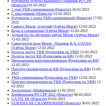
Результаты отчетно-выборного собрания РО СРР
(
Новости
)
01-03-2022
2 этап УКВ-соревнования
(
Новости
)
24-02-2022
С праздником!
(
Новости
)
22-02-2022
Результаты 1-этапа УКВ-соревнований
(
Новости
)
17-02-
2022
Самюэл Морзе, телеграф
(
Азбука Морзе
)
12-02-2022
Коды и сокращения
(
Азбука Морзе
)
12-02-2022
Аудиокурс по обучению азбуке Морзе
(
Азбука Морзе
)
12-02-2022
Самоучитель кода Морзе - Пахомов В.А. UA3AO
(
Азбука Морзе
)
12-02-2022
Полосы частот УКВ
(
Радиосвязь на УКВ
)
12-02-2022
Полосы частот КВ
(
Радиосвязь на КВ
)
12-02-2022
Начинающим коротковолновикам
(
Радиосвязь на КВ
)
12-02-2022
Прогноз прохождения на КВ
(
Радиосвязь на КВ
)
12-02-
2022
УКВ-соревнования
(
Радиосвязь на УКВ
)
12-02-2022
Прогноз прохождения на УКВ
(
Радиосвязь на УКВ
)
12-
02-2022
Антидопинг
(
Информация
)
12-02-2022
Конференция РО СРР 2022
(
Новости
)
06-02-2022
UA3TE SK
(
Новости
)
03-02-2022
EURASIA HF CHAMPIONSHIP
(
Новости
)
30-01-2022