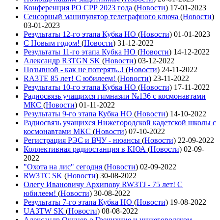
Конференция РО СРР 2023 года
(
Новости
)
17-01-2023
Сенсорный манипулятор телеграфного ключа
(
Новости
)
03-01-2023
Результаты 12-го этапа Кубка НО
(
Новости
)
01-01-2023
С Новым годом!
(
Новости
)
31-12-2022
Результаты 11-го этапа Кубка НО
(
Новости
)
14-12-2022
Александр R3TGN SK
(
Новости
)
03-12-2022
Позывной - как не потерять..!
(
Новости
)
24-11-2022
RA3TE 85 лет! С юбилеем!
(
Новости
)
23-11-2022
Результаты 10-го этапа Кубка НО
(
Новости
)
17-11-2022
Радиосвязь учащихся гимназии №136 с космонавтами
МКС
(
Новости
)
01-11-2022
Результаты 9-го этапа Кубка НО
(
Новости
)
14-10-2022
Радиосвязь учащихся Нижегородской кадетской школы с
космонавтами МКС
(
Новости
)
07-10-2022
Регистрация РЭС и ВЧУ - нюансы
(
Новости
)
22-09-2022
Коллективная радиостанция в КЮА
(
Новости
)
02-09-
2022
"Охота на лис" сегодня
(
Новости
)
02-09-2022
RW3TC SK
(
Новости
)
30-08-2022
Олегу Ивановичу Архипову RW3TJ - 75 лет! С
юбилеем!
(
Новости
)
30-08-2022
Результаты 7-го этапа Кубка НО
(
Новости
)
19-08-2022
UA3TW SK
(
Новости
)
08-08-2022
Александр Окунев о Гречихине и нижегородском