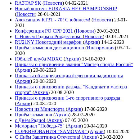
RA3TAP SK
(
Новости
)
04-02-2021
Новый контест EURASIA HF CHAMPIONSHIP
(
Новости
)
28-01-2021
Александру RT3T - 70! С юбилеем!
(
Новости
)
23-01-
2021
Конференция РО СРР 2021
(
Новости
)
20-01-2021
С Новым Годом и Рождеством!
(
Новости
)
03-01-2021
RU21NY Новогодний марафон
(
Архив
)
14-12-2020
Приём экзаменов дистанционно
(
Информация
)
05-11-
2020
Юбилей клуба MDXC
(
Архив
)
15-10-2020
Приказы о присвоении звания "Мастер спорта России"
(
Архив
)
20-08-2020
Приказы об аккредитации федерации радиоспорта
(
Архив
)
20-08-2020
Приказы о присвоении разряда "Кандидат в мастера
спорта"
(
Архив
)
20-08-2020
Приказы о присвоении 1-го спортивного разряда
(
Архив
)
20-08-2020
Новости из Минспорта
(
Архив
)
17-08-2020
Приём экзаменов
(
Архив
)
28-07-2020
с Днём Радио!
(
Архив
)
07-05-2020
Мемориал "Победа-75"
(
Архив
)
20-04-2020
СОРЕВНОВАНИЯ "SAMOVAR"
(
Архив
)
10-04-2020
С Днём Защитника Отечества!
(
Архив
)
23-02-2020