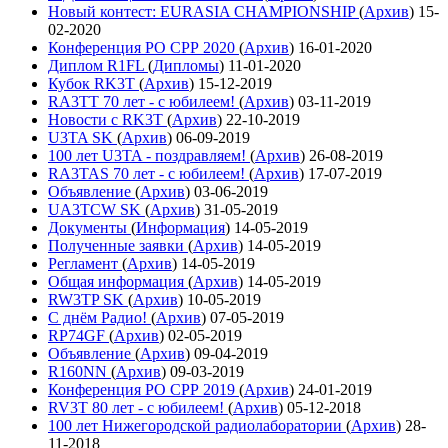
Новый контест: EURASIA CHAMPIONSHIP
(
Архив
)
15-
02-2020
Конференция РО СРР 2020
(
Архив
)
16-01-2020
Диплом R1FL
(
Дипломы
)
11-01-2020
Кубок RK3T
(
Архив
)
15-12-2019
RA3TT 70 лет - с юбилеем!
(
Архив
)
03-11-2019
Новости с RK3T
(
Архив
)
22-10-2019
U3TA SK
(
Архив
)
06-09-2019
100 лет U3TA - поздравляем!
(
Архив
)
26-08-2019
RA3TAS 70 лет - с юбилеем!
(
Архив
)
17-07-2019
Объявление
(
Архив
)
03-06-2019
UA3TCW SK
(
Архив
)
31-05-2019
Документы
(
Информация
)
14-05-2019
Полученные заявки
(
Архив
)
14-05-2019
Регламент
(
Архив
)
14-05-2019
Общая информация
(
Архив
)
14-05-2019
RW3TP SK
(
Архив
)
10-05-2019
С днём Радио!
(
Архив
)
07-05-2019
RP74GF
(
Архив
)
02-05-2019
Объявление
(
Архив
)
09-04-2019
R160NN
(
Архив
)
09-03-2019
Конференция РО СРР 2019
(
Архив
)
24-01-2019
RV3T 80 лет - с юбилеем!
(
Архив
)
05-12-2018
100 лет Нижегородской радиолаборатории
(
Архив
)
28-
11-2018