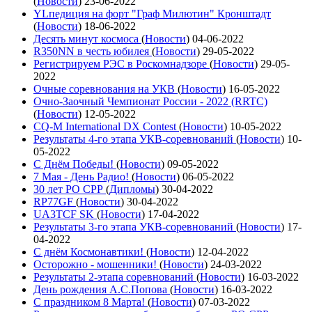
(
Новости
)
23-06-2022
YLпедиция на форт "Граф Милютин" Кронштадт
(
Новости
)
18-06-2022
Десять минут космоса
(
Новости
)
04-06-2022
R350NN в честь юбилея
(
Новости
)
29-05-2022
Регистрируем РЭС в Роскомнадзоре
(
Новости
)
29-05-
2022
Очные соревнования на УКВ
(
Новости
)
16-05-2022
Очно-Заочный Чемпионат России - 2022 (RRTC)
(
Новости
)
12-05-2022
CQ-M International DX Contest
(
Новости
)
10-05-2022
Результаты 4-го этапа УКВ-соревнований
(
Новости
)
10-
05-2022
С Днём Победы!
(
Новости
)
09-05-2022
7 Мая - День Радио!
(
Новости
)
06-05-2022
30 лет РО СРР
(
Дипломы
)
30-04-2022
RP77GF
(
Новости
)
30-04-2022
UA3TCF SK
(
Новости
)
17-04-2022
Результаты 3-го этапа УКВ-соревнований
(
Новости
)
17-
04-2022
С днём Космонавтики!
(
Новости
)
12-04-2022
Осторожно - мошенники!
(
Новости
)
24-03-2022
Результаты 2-этапа соревнований
(
Новости
)
16-03-2022
День рождения А.С.Попова
(
Новости
)
16-03-2022
С праздником 8 Марта!
(
Новости
)
07-03-2022