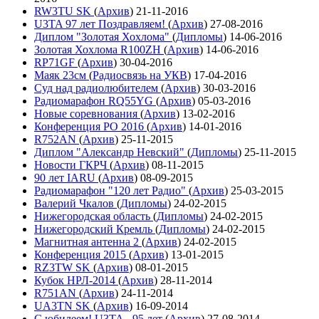
RW3TU SK
(
Архив
)
21-11-2016
U3TA 97 лет Поздравляем!
(
Архив
)
27-08-2016
Диплом "Золотая Хохлома"
(
Дипломы
)
14-06-2016
Золотая Хохлома R100ZH
(
Архив
)
14-06-2016
RP71GF
(
Архив
)
30-04-2016
Маяк 23см
(
Радиосвязь на УКВ
)
17-04-2016
Суд над радиолюбителем
(
Архив
)
30-03-2016
Радиомарафон RQ55YG
(
Архив
)
05-03-2016
Новые соревнования
(
Архив
)
13-02-2016
Конференция РО 2016
(
Архив
)
14-01-2016
R752AN
(
Архив
)
25-11-2015
Диплом "Александр Невский"
(
Дипломы
)
25-11-2015
Новости ГКРЧ
(
Архив
)
08-11-2015
90 лет IARU
(
Архив
)
08-09-2015
Радиомарафон "120 лет Радио"
(
Архив
)
25-03-2015
Валерий Чкалов
(
Дипломы
)
24-02-2015
Нижегородская область
(
Дипломы
)
24-02-2015
Нижегородский Кремль
(
Дипломы
)
24-02-2015
Магнитная антенна 2
(
Архив
)
24-02-2015
Конференция 2015
(
Архив
)
13-01-2015
RZ3TW SK
(
Архив
)
08-01-2015
Кубок НРЛ-2014
(
Архив
)
28-11-2014
R751AN
(
Архив
)
24-11-2014
UA3TN SK
(
Архив
)
16-09-2014
С юбилеем! U3TA - 95 лет
(
Архив
)
27-08-2014