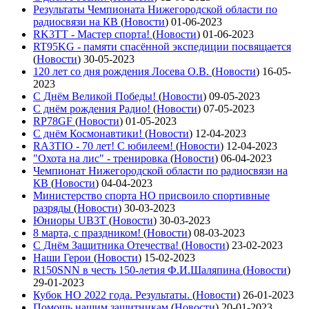
Результаты Чемпионата Нижегородской области по
радиосвязи на КВ
(
Новости
)
01-06-2023
RK3TT - Мастер спорта!
(
Новости
)
01-06-2023
RT95KG - памяти спасённой экспедиции посвящается
(
Новости
)
30-05-2023
120 лет со дня рождения Лосева О.В.
(
Новости
)
16-05-
2023
С Днём Великой Победы!
(
Новости
)
09-05-2023
С днём рождения Радио!
(
Новости
)
07-05-2023
RP78GF
(
Новости
)
01-05-2023
С днём Космонавтики!
(
Новости
)
12-04-2023
RA3TIO - 70 лет! С юбилеем!
(
Новости
)
12-04-2023
"Охота на лис" - тренировка
(
Новости
)
06-04-2023
Чемпионат Нижегородской области по радиосвязи на
КВ
(
Новости
)
04-04-2023
Министерство спорта НО присвоило спортивные
разряды
(
Новости
)
30-03-2023
Юниоры UB3T
(
Новости
)
30-03-2023
8 марта, с праздником!
(
Новости
)
08-03-2023
С Днём Защитника Отечества!
(
Новости
)
23-02-2023
Наши Герои
(
Новости
)
15-02-2023
R150SNN в честь 150-летия Ф.И.Шаляпина
(
Новости
)
29-01-2023
Кубок НО 2022 года. Результаты.
(
Новости
)
26-01-2023
Помощь нашим защитникам
(
Новости
)
20-01-2023