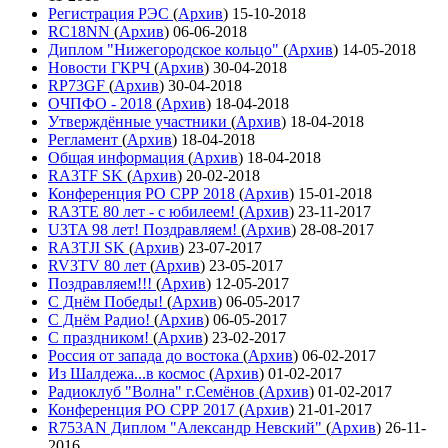
Регистрация РЭС
(
Архив
)
15-10-2018
RC18NN
(
Архив
)
06-06-2018
Диплом "Нижегородское кольцо"
(
Архив
)
14-05-2018
Новости ГКРЧ
(
Архив
)
30-04-2018
RP73GF
(
Архив
)
30-04-2018
ОЧПФО - 2018
(
Архив
)
18-04-2018
Утверждённые участники
(
Архив
)
18-04-2018
Регламент
(
Архив
)
18-04-2018
Общая информация
(
Архив
)
18-04-2018
RA3TF SK
(
Архив
)
20-02-2018
Конференция РО СРР 2018
(
Архив
)
15-01-2018
RA3TE 80 лет - с юбилеем!
(
Архив
)
23-11-2017
U3TA 98 лет! Поздравляем!
(
Архив
)
28-08-2017
RA3TJI SK
(
Архив
)
23-07-2017
RV3TV 80 лет
(
Архив
)
23-05-2017
Поздравляем!!!
(
Архив
)
12-05-2017
С Днём Победы!
(
Архив
)
06-05-2017
С Днём Радио!
(
Архив
)
06-05-2017
С праздником!
(
Архив
)
23-02-2017
Россия от запада до востока
(
Архив
)
06-02-2017
Из Шалдежа...в космос
(
Архив
)
01-02-2017
Радиоклуб "Волна" г.Семёнов
(
Архив
)
01-02-2017
Конференция РО СРР 2017
(
Архив
)
21-01-2017
R753AN Диплом "Александр Невский"
(
Архив
)
26-11-
2016