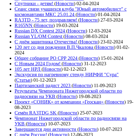
Спутники - детям!
(
Новости
)
02-04-2024
Сеанс связи учащихся клуба "Юный автомобилист" с
космонавтами МКС 25.01.24
(
Новости
)
01-04-2024
RA3TD - 75 лет, поздравляем!
(
Новости
)
27-03-2024
R165NN
(
Новости
)
19-03-2024
Russian DX Contest 2024
(
Новости
)
12-03-2024
Russian YL/OM Contest
(
Новости
)
08-03-2024
С днём защитника Отечества!
(
Новости
)
23-02-2024
120 лет со дня рождения В.П.Чкалова
(
Новости
)
01-02-
2024
Общее собрание РО СРР 2024
(
Новости
)
15-01-2024
С Новым 2024 Годом!
(
Новости
)
31-12-2023
105 лет НРЛ
(
Новости
)
02-12-2023
Экскурсия по нагревному стенду НИРФИ "Сура"
(
Статьи
)
01-12-2023
Партизанский радист 2023
(
Новости
)
11-09-2023
Результаты Чемпионата Нижегородской области по
радиосвязи на УКВ
(
Новости
)
19-08-2023
Проект «СОНИК» от компании «Геоскан»
(
Новости
)
19-
08-2023
Семён RA3TDG SK
(
Новости
)
25-07-2023
Чемпионат Нижегородской области по радиосвязи на
УКВ
(
Новости
)
10-07-2023
Завершаются дни активности
(
Новости
)
10-07-2023
С днём России!
(
Новости
)
12-06-2023