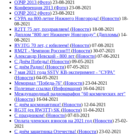
ОЗЧР 2013
(
Фото
)
23-08-2021
Конференция 2013
(
Фото
)
23-08-2021
ОЗЧР 2012
(
Фото
)
23-08-2021
СУРА на 800-летие Нижнего Новгорода!
(
Новости
)
18-
08-2021
R2TT 75 лет, поздравляем!
(
Новости
)
18-08-2021
Диплом "800 лет Нижнему Новгороду"
(
Дипломы
)
14-
08-2021
RV3TG 70 лет, с юбилеем!
(
Новости
)
07-08-2021
RM2T - Чемпион России!!!
(
Новости
)
30-07-2021
Александр Невский - 800 лет
(
Новости
)
07-06-2021
С Днём Победы!
(
Новости
)
09-05-2021
C днём Радио!
(
Новости
)
07-05-2021
7 мая 2021 года SSTV КВ-эксперимент - "СУРА"
(
Новости
)
04-05-2021
Мемориал "Победа-76"
(
Новости
)
23-04-2021
Полезные ссылки
(
Информация
)
16-04-2021
Международный радиомарафон "60 космических лет"
(
Новости
)
16-04-2021
С днём космонавтики!
(
Новости
)
12-04-2021
RG3T (ex RW3TT) SK
(
Новости
)
11-04-2021
С праздником!
(
Новости
)
07-03-2021
Оплата членских взносов на 2021 год
(
Новости
)
25-02-
2021
С днём защитника Отечества!
(
Новости
)
23-02-2021