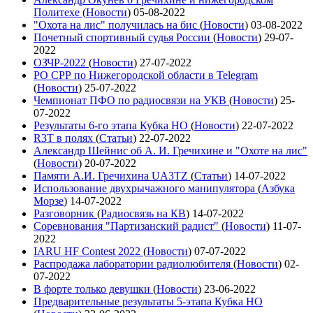
Политехе
(
Новости
)
05-08-2022
"Охота на лис" получилась на бис
(
Новости
)
03-08-2022
Почетный спортивный судья России
(
Новости
)
29-07-
2022
ОЗЧР-2022
(
Новости
)
27-07-2022
РО СРР по Нижегородской области в Telegram
(
Новости
)
25-07-2022
Чемпионат ПФО по радиосвязи на УКВ
(
Новости
)
25-
07-2022
Результаты 6-го этапа Кубка НО
(
Новости
)
22-07-2022
R3T в полях
(
Статьи
)
22-07-2022
Александр Шейнис об А. И. Гречихине и "Охоте на лис"
(
Новости
)
20-07-2022
Памяти А.И. Гречихина UA3TZ
(
Статьи
)
14-07-2022
Использование двухрычажного манипулятора
(
Азбука
Морзе
)
14-07-2022
Разговорник
(
Радиосвязь на КВ
)
14-07-2022
Соревнования "Партизанский радист"
(
Новости
)
11-07-
2022
IARU HF Contest 2022
(
Новости
)
07-07-2022
Распродажа лаборатории радиолюбителя
(
Новости
)
02-
07-2022
В форте только девушки
(
Новости
)
23-06-2022
Предварительные результаты 5-этапа Кубка НО