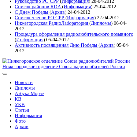
Руководство РО СРР
(
Информация
)
28-04-2012
Список районов RDA
(
Информация
)
25-04-2012
С Днём Победы
(
Архив
)
24-04-2012
Список членов РО СРР
(
Информация
)
22-04-2012
Нижегородская РадиоЛаборатория
(
Дипломы
)
06-04-
2012
Процедура оформления радиолюбительского позывного
(
Информация
)
05-04-2012
Активность посвященная Дню Победы
(
Архив
)
05-04-
2012
Нижегородское отделение Союза радиолюбителей России
Новости
Дипломы
Азбука Морзе
КВ
УКВ
Статьи
Информация
Фото
Архив