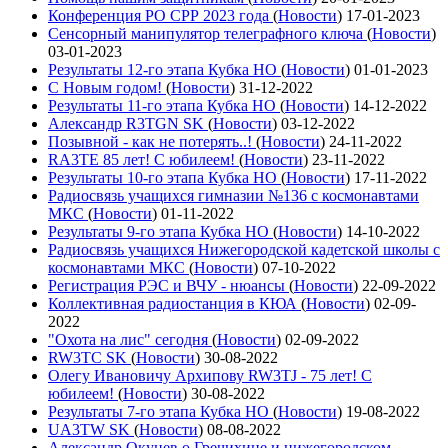
Конференция РО СРР 2023 года
(
Новости
)
17-01-2023
Сенсорный манипулятор телеграфного ключа
(
Новости
)
03-01-2023
Результаты 12-го этапа Кубка НО
(
Новости
)
01-01-2023
С Новым годом!
(
Новости
)
31-12-2022
Результаты 11-го этапа Кубка НО
(
Новости
)
14-12-2022
Александр R3TGN SK
(
Новости
)
03-12-2022
Позывной - как не потерять..!
(
Новости
)
24-11-2022
RA3TE 85 лет! С юбилеем!
(
Новости
)
23-11-2022
Результаты 10-го этапа Кубка НО
(
Новости
)
17-11-2022
Радиосвязь учащихся гимназии №136 с космонавтами
МКС
(
Новости
)
01-11-2022
Результаты 9-го этапа Кубка НО
(
Новости
)
14-10-2022
Радиосвязь учащихся Нижегородской кадетской школы с
космонавтами МКС
(
Новости
)
07-10-2022
Регистрация РЭС и ВЧУ - нюансы
(
Новости
)
22-09-2022
Коллективная радиостанция в КЮА
(
Новости
)
02-09-
2022
"Охота на лис" сегодня
(
Новости
)
02-09-2022
RW3TC SK
(
Новости
)
30-08-2022
Олегу Ивановичу Архипову RW3TJ - 75 лет! С
юбилеем!
(
Новости
)
30-08-2022
Результаты 7-го этапа Кубка НО
(
Новости
)
19-08-2022
UA3TW SK
(
Новости
)
08-08-2022
Александр Окунев о Гречихине и нижегородском