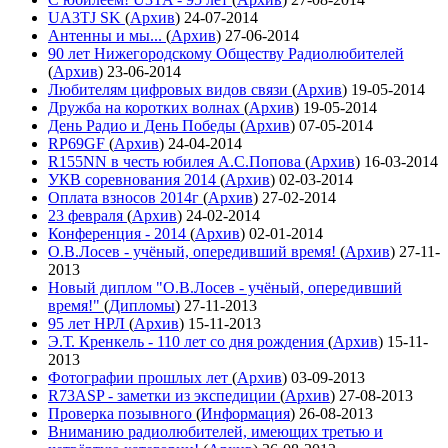
UA3TJ SK
(
Архив
)
24-07-2014
Антенны и мы...
(
Архив
)
27-06-2014
90 лет Нижегородскому Обществу Радиолюбителей
(
Архив
)
23-06-2014
Любителям цифровых видов связи
(
Архив
)
19-05-2014
Дружба на коротких волнах
(
Архив
)
19-05-2014
День Радио и День Победы
(
Архив
)
07-05-2014
RP69GF
(
Архив
)
24-04-2014
R155NN в честь юбилея А.С.Попова
(
Архив
)
16-03-2014
УКВ соревнования 2014
(
Архив
)
02-03-2014
Оплата взносов 2014г
(
Архив
)
27-02-2014
23 февраля
(
Архив
)
24-02-2014
Конференция - 2014
(
Архив
)
02-01-2014
О.В.Лосев - учёный, опередивший время!
(
Архив
)
27-11-
2013
Новый диплом "О.В.Лосев - учёный, опередивший
время!"
(
Дипломы
)
27-11-2013
95 лет НРЛ
(
Архив
)
15-11-2013
Э.Т. Кренкель - 110 лет со дня рождения
(
Архив
)
15-11-
2013
Фотографии прошлых лет
(
Архив
)
03-09-2013
R73ASP - заметки из экспедиции
(
Архив
)
27-08-2013
Проверка позывного
(
Информация
)
26-08-2013
Вниманию радиолюбителей, имеющих третью и