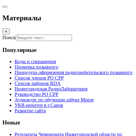
Материалы
×
Поиск
Популярные
Коды и сокращения
Проверка позывного
Процедура оформления радиолюбительского позывного
Список членов РО СРР
Список районов RDA
Нижегородская РадиоЛаборатория
Руководство РО СРР
Аудиокурс по обучению азбуке Морзе
УКВ-репитер в г.Саров
Развитие сайта
Новые
Результаты Чемпионата Нижегородской области по