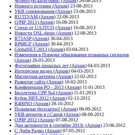
четвёртую категории!
(
Архив
)
26-08-2013
Немного истории
(
Архив
)
23-08-2013
УКВ соревнования
(
Архив
)
23-08-2013
RU3TJ/AM
(
Архив
)
22-08-2013
ОЗЧР 2013
(
Архив
)
16-08-2013
Стихи от UA3TCQ
(
Архив
)
16-08-2013
Новости QSL-бюро
(
Архив
)
12-08-2013
R73ASP
(
Архив
)
30-04-2013
RP68GF
(
Архив
)
30-04-2013
GlobalSET-2013
(
Архив
)
03-04-2013
Изменения в Порядке образования позывных сигналов
(
Архив
)
26-03-2013
Фотографии прошлых лет
(
Архив
)
04-03-2013
Интересное видео
(
Архив
)
04-03-2013
Магнитная антенна
(
Архив
)
22-02-2013
Развитие сайта
(
Архив
)
10-02-2013
Конференция РО - 2013
(
Архив
)
11-01-2013
Бюллетень СРР №4
(
Архив
)
11-01-2013
Кубок НРЛ-2012
(
Архив
)
02-12-2012
R400NO
(
Архив
)
28-10-2012
Позывные бесплатно!
(
Архив
)
08-09-2012
УКВ-репитер в г.Саров
(
Архив
)
08-09-2012
ОЗЧР 2012
(
Архив
)
07-08-2012
Дни активности в сентябре 2013г
(
Архив
)
23-06-2012
С Днём Радио
(
Архив
)
07-05-2012