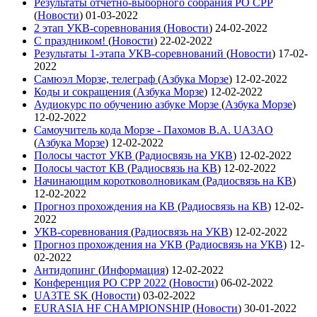
Результаты отчетно-выборного собрания РО СРР
(
Новости
)
01-03-2022
2 этап УКВ-соревнования
(
Новости
)
24-02-2022
С праздником!
(
Новости
)
22-02-2022
Результаты 1-этапа УКВ-соревнований
(
Новости
)
17-02-
2022
Самюэл Морзе, телеграф
(
Азбука Морзе
)
12-02-2022
Коды и сокращения
(
Азбука Морзе
)
12-02-2022
Аудиокурс по обучению азбуке Морзе
(
Азбука Морзе
)
12-02-2022
Самоучитель кода Морзе - Пахомов В.А. UA3AO
(
Азбука Морзе
)
12-02-2022
Полосы частот УКВ
(
Радиосвязь на УКВ
)
12-02-2022
Полосы частот КВ
(
Радиосвязь на КВ
)
12-02-2022
Начинающим коротковолновикам
(
Радиосвязь на КВ
)
12-02-2022
Прогноз прохождения на КВ
(
Радиосвязь на КВ
)
12-02-
2022
УКВ-соревнования
(
Радиосвязь на УКВ
)
12-02-2022
Прогноз прохождения на УКВ
(
Радиосвязь на УКВ
)
12-
02-2022
Антидопинг
(
Информация
)
12-02-2022
Конференция РО СРР 2022
(
Новости
)
06-02-2022
UA3TE SK
(
Новости
)
03-02-2022
EURASIA HF CHAMPIONSHIP
(
Новости
)
30-01-2022