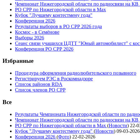
Чемпионат Нижегородской области по радиосвязи на КВ
РО СРР по Нижегородской области в Max
Кубок "Лучшему контестмену года"
Конференция 2026
Результаты выборов в РО СРР 2026 года
Космос - в Семёнове
Выборы 2026
Сеанс связи учащихся ЦДТТ "Юный автомобилист" с ко
Конференция РО СРР 2026
Избранные
Процедура оформления радиолюбительского позывного
Регистрируем РЭС в Роскомнадзоре
Список районов RDA
Список членов РО СРР
Все
Результаты Чемпионата Нижегородской области по радио
Чемпионат Нижегородской области по радиосвязи на КВ
РО СРР по Нижегородской области в Max
(
Новости
)
22-0
Кубок "Лучшему контестмену года"
(
Новости
)
09-03-2026
Конференция 2026
(
Фото
)
22-02-2026