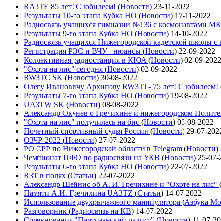
RA3TE 85 лет! С юбилеем!
(
Новости
)
23-11-2022
Результаты 10-го этапа Кубка НО
(
Новости
)
17-11-2022
Радиосвязь учащихся гимназии №136 с космонавтами М
Результаты 9-го этапа Кубка НО
(
Новости
)
14-10-2022
Радиосвязь учащихся Нижегородской кадетской школы 
Регистрация РЭС и ВЧУ - нюансы
(
Новости
)
22-09-2022
Коллективная радиостанция в КЮА
(
Новости
)
02-09-2022
"Охота на лис" сегодня
(
Новости
)
02-09-2022
RW3TC SK
(
Новости
)
30-08-2022
Олегу Ивановичу Архипову RW3TJ - 75 лет! С юбилеем!
Результаты 7-го этапа Кубка НО
(
Новости
)
19-08-2022
UA3TW SK
(
Новости
)
08-08-2022
Александр Окунев о Гречихине и нижегородском Полит
"Охота на лис" получилась на бис
(
Новости
)
03-08-2022
Почетный спортивный судья России
(
Новости
)
29-07-202
ОЗЧР-2022
(
Новости
)
27-07-2022
РО СРР по Нижегородской области в Telegram
(
Новости
)
Чемпионат ПФО по радиосвязи на УКВ
(
Новости
)
25-07-
Результаты 6-го этапа Кубка НО
(
Новости
)
22-07-2022
R3T в полях
(
Статьи
)
22-07-2022
Александр Шейнис об А. И. Гречихине и "Охоте на лис"
Памяти А.И. Гречихина UA3TZ
(
Статьи
)
14-07-2022
Использование двухрычажного манипулятора
(
Азбука Мо
Разговорник
(
Радиосвязь на КВ
)
14-07-2022
Соревнования "Партизанский радист"
(
Новости
)
11-07-2