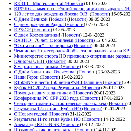
RK3TT - Мастер спорта!
(
Новости
)
01-06-2023
RT95KG - памяти спасённой экспедиции посвящается
(
Но
120 лет со дня рождения Лосева О.В.
(
Новости
)
16-05-202
С Днём Великой Победы!
(
Новости
)
09-05-2023
С днём рождения Радио!
(
Новости
)
07-05-2023
RP78GF
(
Новости
)
01-05-2023
С днём Космонавтики!
(
Новости
)
12-04-2023
RA3TIO - 70 лет! С юбилеем!
(
Новости
)
12-04-2023
"Охота на лис" - тренировка
(
Новости
)
06-04-2023
Чемпионат Нижегородской области по радиосвязи на КВ
Министерство спорта НО присвоило спортивные разряд
Юниоры UB3T
(
Новости
)
30-03-2023
8 марта, с праздником!
(
Новости
)
08-03-2023
С Днём Защитника Отечества!
(
Новости
)
23-02-2023
Наши Герои
(
Новости
)
15-02-2023
R150SNN в честь 150-летия Ф.И.Шаляпина
(
Новости
)
29-
Кубок НО 2022 года. Результаты.
(
Новости
)
26-01-2023
Помощь нашим защитникам
(
Новости
)
20-01-2023
Конференция РО СРР 2023 года
(
Новости
)
17-01-2023
Сенсорный манипулятор телеграфного ключа
(
Новости
)
0
Результаты 12-го этапа Кубка НО
(
Новости
)
01-01-2023
С Новым годом!
(
Новости
)
31-12-2022
Результаты 11-го этапа Кубка НО
(
Новости
)
14-12-2022
Александр R3TGN SK
(
Новости
)
03-12-2022
Позывной - как не потерять..!
(
Новости
)
24-11-2022