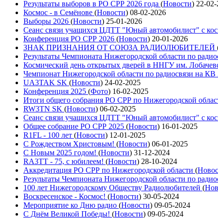
Результаты выборов в РО СРР 2026 года
(
Новости
)
22-02-
Космос - в Семёнове
(
Новости
)
08-02-2026
Выборы 2026
(
Новости
)
25-01-2026
Сеанс связи учащихся ЦДТТ "Юный автомобилист" с ко
Конференция РО СРР 2026
(
Новости
)
20-01-2026
ЗНАК ПРИЗНАНИЯ ОТ СОЮЗА РАДИОЛЮБИТЕЛЕЙ
Результаты Чемпионата Нижегородской области по радио
Космический день открытых дверей в ННГУ им. Лобачев
Чемпионат Нижегородской области по радиосвязи на КВ
UA3TAK SK
(
Новости
)
24-02-2025
Конференция 2025
(
Фото
)
16-02-2025
Итоги общего собрания РО СРР по Нижегородской облас
RW3TN SK
(
Новости
)
06-02-2025
Сеанс связи учащихся ЦДТТ "Юный автомобилист" с ко
Общее собрание РО СРР 2025
(
Новости
)
16-01-2025
R1FL - 100 лет
(
Новости
)
12-01-2025
С Рождеством Христовым!
(
Новости
)
06-01-2025
С Новым 2025 годом!
(
Новости
)
31-12-2024
RA3TT - 75, с юбилеем!
(
Новости
)
28-10-2024
Аккредитация РО СРР по Нижегородской области
(
Ново
Результаты Чемпионата Нижегородской области по радио
100 лет Нижегородскому Обществу Радиолюбителей
(
Нов
Воскресенское - Космос!
(
Новости
)
30-05-2024
Мероприятие ко Дню радио
(
Новости
)
09-05-2024
С Днём Великой Победы!
(
Новости
)
09-05-2024