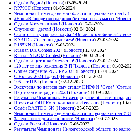
С днём Радио!
(
Новости
)
07-05-2024
RP79GF
(
Новости
)
01-05-2024
Чемпионат Нижегородской области по радиосвязи на КВ
#НашиВГороде или радиолюбительство - в массы
(
Новос
С днём Космонавтики!
(
Новости
)
12-04-2024
Спутники - детям!
(
Новости
)
02-04-2024
Сеанс связи учащихся клуба "Юный автомобилист" с ко
RA3TD - 75 лет, поздравляем!
(
Новости
)
27-03-2024
R165NN
(
Новости
)
19-03-2024
Russian DX Contest 2024
(
Новости
)
12-03-2024
Russian YL/OM Contest
(
Новости
)
08-03-2024
С днём защитника Отечества!
(
Новости
)
23-02-2024
120 лет со дня рождения В.П.Чкалова
(
Новости
)
01-02-20
Общее собрание РО СРР 2024
(
Новости
)
15-01-2024
С Новым 2024 Годом!
(
Новости
)
31-12-2023
105 лет НРЛ
(
Новости
)
02-12-2023
Экскурсия по нагревному стенду НИРФИ "Сура"
(
Статьи
Партизанский радист 2023
(
Новости
)
11-09-2023
Результаты Чемпионата Нижегородской области по ради
Проект «СОНИК» от компании «Геоскан»
(
Новости
)
19-0
Семён RA3TDG SK
(
Новости
)
25-07-2023
Чемпионат Нижегородской области по радиосвязи на У
Завершаются дни активности
(
Новости
)
10-07-2023
С днём России!
(
Новости
)
12-06-2023
Результаты Чемпионата Нижегородской области по ради