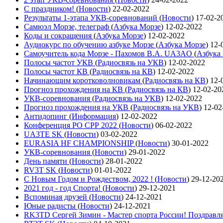
С праздником!
(
Новости
)
22-02-2022
Результаты 1-этапа УКВ-соревнований
(
Новости
)
17-02-2
Самюэл Морзе, телеграф
(
Азбука Морзе
)
12-02-2022
Коды и сокращения
(
Азбука Морзе
)
12-02-2022
Аудиокурс по обучению азбуке Морзе
(
Азбука Морзе
)
12-
Самоучитель кода Морзе - Пахомов В.А. UA3AO
(
Азбука
Полосы частот УКВ
(
Радиосвязь на УКВ
)
12-02-2022
Полосы частот КВ
(
Радиосвязь на КВ
)
12-02-2022
Начинающим коротковолновикам
(
Радиосвязь на КВ
)
12-
Прогноз прохождения на КВ
(
Радиосвязь на КВ
)
12-02-20
УКВ-соревнования
(
Радиосвязь на УКВ
)
12-02-2022
Прогноз прохождения на УКВ
(
Радиосвязь на УКВ
)
12-02
Антидопинг
(
Информация
)
12-02-2022
Конференция РО СРР 2022
(
Новости
)
06-02-2022
UA3TE SK
(
Новости
)
03-02-2022
EURASIA HF CHAMPIONSHIP
(
Новости
)
30-01-2022
УКВ-соревнования
(
Новости
)
29-01-2022
День памяти
(
Новости
)
28-01-2022
RV3T SK
(
Новости
)
01-01-2022
С Новым Годом и Рождеством, 2022 !
(
Новости
)
29-12-20
2021 год - год Cпорта!
(
Новости
)
29-12-2021
Вспоминая друзей
(
Новости
)
24-12-2021
Юные радисты
(
Новости
)
24-12-2021
RK3TD Сергей Зимин - Мастер спорта России! Поздравл