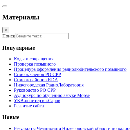
Материалы
×
Поиск
Популярные
Коды и сокращения
Проверка позывного
Процедура оформления радиолюбительского позывного
Список членов РО СРР
Список районов RDA
Нижегородская РадиоЛаборатория
Руководство РО СРР
Аудиокурс по обучению азбуке Морзе
УКВ-репитер в г.Саров
Развитие сайта
Новые
Результаты Чемпионата Нижегородской области по радио