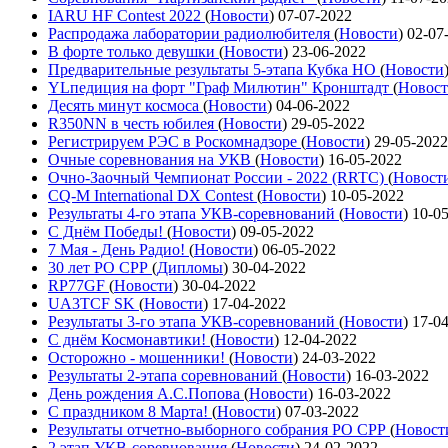
IARU HF Contest 2022
(
Новости
)
07-07-2022
Распродажа лаборатории радиолюбителя
(
Новости
)
02-07
В форте только девушки
(
Новости
)
23-06-2022
Предварительные результаты 5-этапа Кубка НО
(
Новости
YLпедиция на форт "Граф Милютин" Кронштадт
(
Новос
Десять минут космоса
(
Новости
)
04-06-2022
R350NN в честь юбилея
(
Новости
)
29-05-2022
Регистрируем РЭС в Роскомнадзоре
(
Новости
)
29-05-2022
Очные соревнования на УКВ
(
Новости
)
16-05-2022
Очно-Заочный Чемпионат России - 2022 (RRTC)
(
Новост
CQ-M International DX Contest
(
Новости
)
10-05-2022
Результаты 4-го этапа УКВ-соревнований
(
Новости
)
10-0
С Днём Победы!
(
Новости
)
09-05-2022
7 Мая - День Радио!
(
Новости
)
06-05-2022
30 лет РО СРР
(
Дипломы
)
30-04-2022
RP77GF
(
Новости
)
30-04-2022
UA3TCF SK
(
Новости
)
17-04-2022
Результаты 3-го этапа УКВ-соревнований
(
Новости
)
17-0
С днём Космонавтики!
(
Новости
)
12-04-2022
Осторожно - мошенники!
(
Новости
)
24-03-2022
Результаты 2-этапа соревнований
(
Новости
)
16-03-2022
День рождения А.С.Попова
(
Новости
)
16-03-2022
С праздником 8 Марта!
(
Новости
)
07-03-2022
Результаты отчетно-выборного собрания РО СРР
(
Новост
2 этап УКВ-соревнования
(
Новости
)
24-02-2022