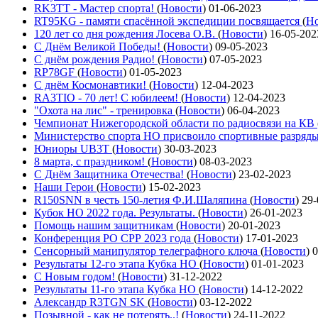
RK3TT - Мастер спорта!
(
Новости
)
01-06-2023
RT95KG - памяти спасённой экспедиции посвящается
(
Но
120 лет со дня рождения Лосева О.В.
(
Новости
)
16-05-202
С Днём Великой Победы!
(
Новости
)
09-05-2023
С днём рождения Радио!
(
Новости
)
07-05-2023
RP78GF
(
Новости
)
01-05-2023
С днём Космонавтики!
(
Новости
)
12-04-2023
RA3TIO - 70 лет! С юбилеем!
(
Новости
)
12-04-2023
"Охота на лис" - тренировка
(
Новости
)
06-04-2023
Чемпионат Нижегородской области по радиосвязи на КВ
Министерство спорта НО присвоило спортивные разряд
Юниоры UB3T
(
Новости
)
30-03-2023
8 марта, с праздником!
(
Новости
)
08-03-2023
С Днём Защитника Отечества!
(
Новости
)
23-02-2023
Наши Герои
(
Новости
)
15-02-2023
R150SNN в честь 150-летия Ф.И.Шаляпина
(
Новости
)
29-
Кубок НО 2022 года. Результаты.
(
Новости
)
26-01-2023
Помощь нашим защитникам
(
Новости
)
20-01-2023
Конференция РО СРР 2023 года
(
Новости
)
17-01-2023
Сенсорный манипулятор телеграфного ключа
(
Новости
)
0
Результаты 12-го этапа Кубка НО
(
Новости
)
01-01-2023
С Новым годом!
(
Новости
)
31-12-2022
Результаты 11-го этапа Кубка НО
(
Новости
)
14-12-2022
Александр R3TGN SK
(
Новости
)
03-12-2022
Позывной - как не потерять..!
(
Новости
)
24-11-2022