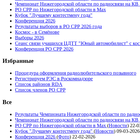
Чемпионат Нижегородской области по радиосвязи на КВ
РО СРР по Нижегородской области в Max
Кубок "Лучшему контестмену года"
Конференция 2026
Результаты выборов в РО СРР 2026 года
Космос - в Семёнове
Выборы 2026
Сеанс связи учащихся ЦДТТ "Юный автомобилист" с ко
Конференция РО СРР 2026
Избранные
Процедура оформления радиолюбительского позывного
Регистрируем РЭС в Роскомнадзоре
Список районов RDA
Список членов РО СРР
Все
Результаты Чемпионата Нижегородской области по радио
Чемпионат Нижегородской области по радиосвязи на КВ
РО СРР по Нижегородской области в Max
(
Новости
)
22-0
Кубок "Лучшему контестмену года"
(
Новости
)
09-03-2026
Конференция 2026
(
Фото
)
22-02-2026