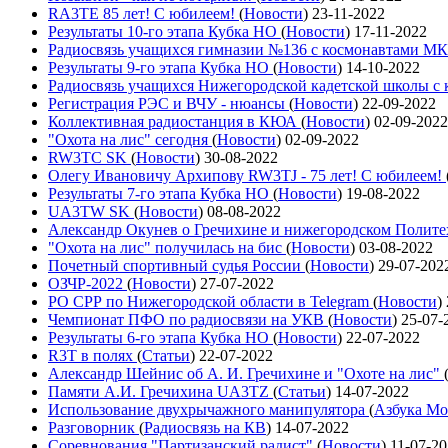
RA3TE 85 лет! С юбилеем!
(
Новости
)
23-11-2022
Результаты 10-го этапа Кубка НО
(
Новости
)
17-11-2022
Радиосвязь учащихся гимназии №136 с космонавтами М
Результаты 9-го этапа Кубка НО
(
Новости
)
14-10-2022
Радиосвязь учащихся Нижегородской кадетской школы 
Регистрация РЭС и ВЧУ - нюансы
(
Новости
)
22-09-2022
Коллективная радиостанция в КЮА
(
Новости
)
02-09-2022
"Охота на лис" сегодня
(
Новости
)
02-09-2022
RW3TC SK
(
Новости
)
30-08-2022
Олегу Ивановичу Архипову RW3TJ - 75 лет! С юбилеем!
Результаты 7-го этапа Кубка НО
(
Новости
)
19-08-2022
UA3TW SK
(
Новости
)
08-08-2022
Александр Окунев о Гречихине и нижегородском Полит
"Охота на лис" получилась на бис
(
Новости
)
03-08-2022
Почетный спортивный судья России
(
Новости
)
29-07-202
ОЗЧР-2022
(
Новости
)
27-07-2022
РО СРР по Нижегородской области в Telegram
(
Новости
)
Чемпионат ПФО по радиосвязи на УКВ
(
Новости
)
25-07-
Результаты 6-го этапа Кубка НО
(
Новости
)
22-07-2022
R3T в полях
(
Статьи
)
22-07-2022
Александр Шейнис об А. И. Гречихине и "Охоте на лис"
Памяти А.И. Гречихина UA3TZ
(
Статьи
)
14-07-2022
Использование двухрычажного манипулятора
(
Азбука Мо
Разговорник
(
Радиосвязь на КВ
)
14-07-2022
Соревнования "Партизанский радист"
(
Новости
)
11-07-2