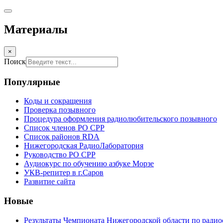
Материалы
×
Поиск
Популярные
Коды и сокращения
Проверка позывного
Процедура оформления радиолюбительского позывного
Список членов РО СРР
Список районов RDA
Нижегородская РадиоЛаборатория
Руководство РО СРР
Аудиокурс по обучению азбуке Морзе
УКВ-репитер в г.Саров
Развитие сайта
Новые
Результаты Чемпионата Нижегородской области по радио