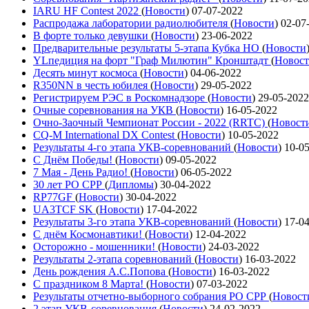
IARU HF Contest 2022
(
Новости
)
07-07-2022
Распродажа лаборатории радиолюбителя
(
Новости
)
02-07
В форте только девушки
(
Новости
)
23-06-2022
Предварительные результаты 5-этапа Кубка НО
(
Новости
YLпедиция на форт "Граф Милютин" Кронштадт
(
Новос
Десять минут космоса
(
Новости
)
04-06-2022
R350NN в честь юбилея
(
Новости
)
29-05-2022
Регистрируем РЭС в Роскомнадзоре
(
Новости
)
29-05-2022
Очные соревнования на УКВ
(
Новости
)
16-05-2022
Очно-Заочный Чемпионат России - 2022 (RRTC)
(
Новост
CQ-M International DX Contest
(
Новости
)
10-05-2022
Результаты 4-го этапа УКВ-соревнований
(
Новости
)
10-0
С Днём Победы!
(
Новости
)
09-05-2022
7 Мая - День Радио!
(
Новости
)
06-05-2022
30 лет РО СРР
(
Дипломы
)
30-04-2022
RP77GF
(
Новости
)
30-04-2022
UA3TCF SK
(
Новости
)
17-04-2022
Результаты 3-го этапа УКВ-соревнований
(
Новости
)
17-0
С днём Космонавтики!
(
Новости
)
12-04-2022
Осторожно - мошенники!
(
Новости
)
24-03-2022
Результаты 2-этапа соревнований
(
Новости
)
16-03-2022
День рождения А.С.Попова
(
Новости
)
16-03-2022
С праздником 8 Марта!
(
Новости
)
07-03-2022
Результаты отчетно-выборного собрания РО СРР
(
Новост
2 этап УКВ-соревнования
(
Новости
)
24-02-2022