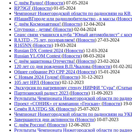
С днём Радио!
(
Новости
)
07-05-2024
RP79GF
(
Новости
)
01-05-2024
Чемпионат Нижегородской области по радиосвязи на КВ
#НашиВГороде или радиолюбительство - в массы
(
Новос
С днём Космонавтики!
(
Новости
)
12-04-2024
Спутники - детям!
(
Новости
)
02-04-2024
Сеанс связи учащихся клуба "Юный автомобилист" с ко
RA3TD - 75 лет, поздравляем!
(
Новости
)
27-03-2024
R165NN
(
Новости
)
19-03-2024
Russian DX Contest 2024
(
Новости
)
12-03-2024
Russian YL/OM Contest
(
Новости
)
08-03-2024
С днём защитника Отечества!
(
Новости
)
23-02-2024
120 лет со дня рождения В.П.Чкалова
(
Новости
)
01-02-20
Общее собрание РО СРР 2024
(
Новости
)
15-01-2024
С Новым 2024 Годом!
(
Новости
)
31-12-2023
105 лет НРЛ
(
Новости
)
02-12-2023
Экскурсия по нагревному стенду НИРФИ "Сура"
(
Статьи
Партизанский радист 2023
(
Новости
)
11-09-2023
Результаты Чемпионата Нижегородской области по ради
Проект «СОНИК» от компании «Геоскан»
(
Новости
)
19-0
Семён RA3TDG SK
(
Новости
)
25-07-2023
Чемпионат Нижегородской области по радиосвязи на У
Завершаются дни активности
(
Новости
)
10-07-2023
С днём России!
(
Новости
)
12-06-2023
Результаты Чемпионата Нижегородской области по ради