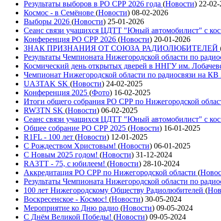
Результаты выборов в РО СРР 2026 года
(
Новости
)
22-02-
Космос - в Семёнове
(
Новости
)
08-02-2026
Выборы 2026
(
Новости
)
25-01-2026
Сеанс связи учащихся ЦДТТ "Юный автомобилист" с ко
Конференция РО СРР 2026
(
Новости
)
20-01-2026
ЗНАК ПРИЗНАНИЯ ОТ СОЮЗА РАДИОЛЮБИТЕЛЕЙ
Результаты Чемпионата Нижегородской области по радио
Космический день открытых дверей в ННГУ им. Лобачев
Чемпионат Нижегородской области по радиосвязи на КВ
UA3TAK SK
(
Новости
)
24-02-2025
Конференция 2025
(
Фото
)
16-02-2025
Итоги общего собрания РО СРР по Нижегородской облас
RW3TN SK
(
Новости
)
06-02-2025
Сеанс связи учащихся ЦДТТ "Юный автомобилист" с ко
Общее собрание РО СРР 2025
(
Новости
)
16-01-2025
R1FL - 100 лет
(
Новости
)
12-01-2025
С Рождеством Христовым!
(
Новости
)
06-01-2025
С Новым 2025 годом!
(
Новости
)
31-12-2024
RA3TT - 75, с юбилеем!
(
Новости
)
28-10-2024
Аккредитация РО СРР по Нижегородской области
(
Ново
Результаты Чемпионата Нижегородской области по радио
100 лет Нижегородскому Обществу Радиолюбителей
(
Нов
Воскресенское - Космос!
(
Новости
)
30-05-2024
Мероприятие ко Дню радио
(
Новости
)
09-05-2024
С Днём Великой Победы!
(
Новости
)
09-05-2024