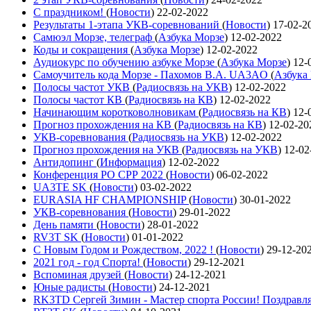
С праздником!
(
Новости
)
22-02-2022
Результаты 1-этапа УКВ-соревнований
(
Новости
)
17-02-2
Самюэл Морзе, телеграф
(
Азбука Морзе
)
12-02-2022
Коды и сокращения
(
Азбука Морзе
)
12-02-2022
Аудиокурс по обучению азбуке Морзе
(
Азбука Морзе
)
12-
Самоучитель кода Морзе - Пахомов В.А. UA3AO
(
Азбука
Полосы частот УКВ
(
Радиосвязь на УКВ
)
12-02-2022
Полосы частот КВ
(
Радиосвязь на КВ
)
12-02-2022
Начинающим коротковолновикам
(
Радиосвязь на КВ
)
12-
Прогноз прохождения на КВ
(
Радиосвязь на КВ
)
12-02-20
УКВ-соревнования
(
Радиосвязь на УКВ
)
12-02-2022
Прогноз прохождения на УКВ
(
Радиосвязь на УКВ
)
12-02
Антидопинг
(
Информация
)
12-02-2022
Конференция РО СРР 2022
(
Новости
)
06-02-2022
UA3TE SK
(
Новости
)
03-02-2022
EURASIA HF CHAMPIONSHIP
(
Новости
)
30-01-2022
УКВ-соревнования
(
Новости
)
29-01-2022
День памяти
(
Новости
)
28-01-2022
RV3T SK
(
Новости
)
01-01-2022
С Новым Годом и Рождеством, 2022 !
(
Новости
)
29-12-20
2021 год - год Cпорта!
(
Новости
)
29-12-2021
Вспоминая друзей
(
Новости
)
24-12-2021
Юные радисты
(
Новости
)
24-12-2021
RK3TD Сергей Зимин - Мастер спорта России! Поздравл