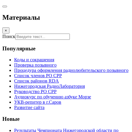
Материалы
×
Поиск
Популярные
Коды и сокращения
Проверка позывного
Процедура оформления радиолюбительского позывного
Список членов РО СРР
Список районов RDA
Нижегородская РадиоЛаборатория
Руководство РО СРР
Аудиокурс по обучению азбуке Морзе
УКВ-репитер в г.Саров
Развитие сайта
Новые
Результаты Чемпионата Нижегородской области по