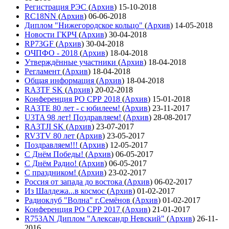
Регистрация РЭС
(
Архив
)
15-10-2018
RC18NN
(
Архив
)
06-06-2018
Диплом "Нижегородское кольцо"
(
Архив
)
14-05-2018
Новости ГКРЧ
(
Архив
)
30-04-2018
RP73GF
(
Архив
)
30-04-2018
ОЧПФО - 2018
(
Архив
)
18-04-2018
Утверждённые участники
(
Архив
)
18-04-2018
Регламент
(
Архив
)
18-04-2018
Общая информация
(
Архив
)
18-04-2018
RA3TF SK
(
Архив
)
20-02-2018
Конференция РО СРР 2018
(
Архив
)
15-01-2018
RA3TE 80 лет - с юбилеем!
(
Архив
)
23-11-2017
U3TA 98 лет! Поздравляем!
(
Архив
)
28-08-2017
RA3TJI SK
(
Архив
)
23-07-2017
RV3TV 80 лет
(
Архив
)
23-05-2017
Поздравляем!!!
(
Архив
)
12-05-2017
С Днём Победы!
(
Архив
)
06-05-2017
С Днём Радио!
(
Архив
)
06-05-2017
С праздником!
(
Архив
)
23-02-2017
Россия от запада до востока
(
Архив
)
06-02-2017
Из Шалдежа...в космос
(
Архив
)
01-02-2017
Радиоклуб "Волна" г.Семёнов
(
Архив
)
01-02-2017
Конференция РО СРР 2017
(
Архив
)
21-01-2017
R753AN Диплом "Александр Невский"
(
Архив
)
26-11-
2016