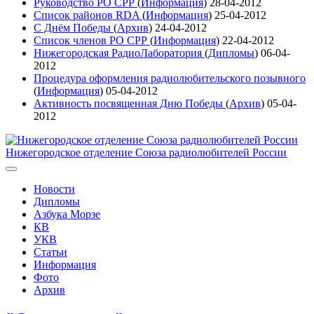
Руководство РО СРР
(
Информация
)
28-04-2012
Список районов RDA
(
Информация
)
25-04-2012
С Днём Победы
(
Архив
)
24-04-2012
Список членов РО СРР
(
Информация
)
22-04-2012
Нижегородская РадиоЛаборатория
(
Дипломы
)
06-04-
2012
Процедура оформления радиолюбительского позывного
(
Информация
)
05-04-2012
Активность посвященная Дню Победы
(
Архив
)
05-04-
2012
Нижегородское отделение Союза радиолюбителей России
Новости
Дипломы
Азбука Морзе
КВ
УКВ
Статьи
Информация
Фото
Архив