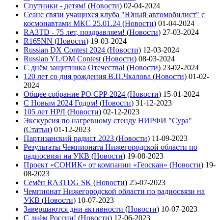
Спутники - детям!
(
Новости
)
02-04-2024
Сеанс связи учащихся клуба "Юный автомобилист" с
космонавтами МКС 25.01.24
(
Новости
)
01-04-2024
RA3TD - 75 лет, поздравляем!
(
Новости
)
27-03-2024
R165NN
(
Новости
)
19-03-2024
Russian DX Contest 2024
(
Новости
)
12-03-2024
Russian YL/OM Contest
(
Новости
)
08-03-2024
С днём защитника Отечества!
(
Новости
)
23-02-2024
120 лет со дня рождения В.П.Чкалова
(
Новости
)
01-02-
2024
Общее собрание РО СРР 2024
(
Новости
)
15-01-2024
С Новым 2024 Годом!
(
Новости
)
31-12-2023
105 лет НРЛ
(
Новости
)
02-12-2023
Экскурсия по нагревному стенду НИРФИ "Сура"
(
Статьи
)
01-12-2023
Партизанский радист 2023
(
Новости
)
11-09-2023
Результаты Чемпионата Нижегородской области по
радиосвязи на УКВ
(
Новости
)
19-08-2023
Проект «СОНИК» от компании «Геоскан»
(
Новости
)
19-
08-2023
Семён RA3TDG SK
(
Новости
)
25-07-2023
Чемпионат Нижегородской области по радиосвязи на
УКВ
(
Новости
)
10-07-2023
Завершаются дни активности
(
Новости
)
10-07-2023
С днём России!
(
Новости
)
12-06-2023