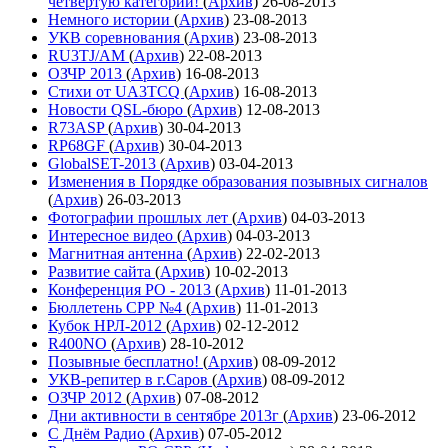
четвёртую категории!
(
Архив
)
26-08-2013
Немного истории
(
Архив
)
23-08-2013
УКВ соревнования
(
Архив
)
23-08-2013
RU3TJ/AM
(
Архив
)
22-08-2013
ОЗЧР 2013
(
Архив
)
16-08-2013
Стихи от UA3TCQ
(
Архив
)
16-08-2013
Новости QSL-бюро
(
Архив
)
12-08-2013
R73ASP
(
Архив
)
30-04-2013
RP68GF
(
Архив
)
30-04-2013
GlobalSET-2013
(
Архив
)
03-04-2013
Изменения в Порядке образования позывных сигналов
(
Архив
)
26-03-2013
Фотографии прошлых лет
(
Архив
)
04-03-2013
Интересное видео
(
Архив
)
04-03-2013
Магнитная антенна
(
Архив
)
22-02-2013
Развитие сайта
(
Архив
)
10-02-2013
Конференция РО - 2013
(
Архив
)
11-01-2013
Бюллетень СРР №4
(
Архив
)
11-01-2013
Кубок НРЛ-2012
(
Архив
)
02-12-2012
R400NO
(
Архив
)
28-10-2012
Позывные бесплатно!
(
Архив
)
08-09-2012
УКВ-репитер в г.Саров
(
Архив
)
08-09-2012
ОЗЧР 2012
(
Архив
)
07-08-2012
Дни активности в сентябре 2013г
(
Архив
)
23-06-2012
С Днём Радио
(
Архив
)
07-05-2012