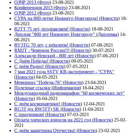
ОЗЧР 2013
(
Фото
)
23-08-2021
Конференция 2013
(
Фото
)
23-08-2021
ОЗЧР 2012
(
Фото
)
23-08-2021
СУРА на 800-летие Нижнего Новгорода!
(
Новости
)
18-
08-2021
R2TT 75 лет, поздравляем!
(
Новости
)
18-08-2021
Диплом "800 лет Нижнему Новгороду"
(
Дипломы
)
14-
08-2021
RV3TG 70 лет, с юбилеем!
(
Новости
)
07-08-2021
RM2T - Чемпион России!!!
(
Новости
)
30-07-2021
Александр Невский - 800 лет
(
Новости
)
07-06-2021
С Днём Победы!
(
Новости
)
09-05-2021
C днём Радио!
(
Новости
)
07-05-2021
7 мая 2021 года SSTV КВ-эксперимент - "СУРА"
(
Новости
)
04-05-2021
Мемориал "Победа-76"
(
Новости
)
23-04-2021
Полезные ссылки
(
Информация
)
16-04-2021
Международный радиомарафон "60 космических лет"
(
Новости
)
16-04-2021
С днём космонавтики!
(
Новости
)
12-04-2021
RG3T (ex RW3TT) SK
(
Новости
)
11-04-2021
С праздником!
(
Новости
)
07-03-2021
Оплата членских взносов на 2021 год
(
Новости
)
25-02-
2021
С днём защитника Отечества!
(
Новости
)
23-02-2021