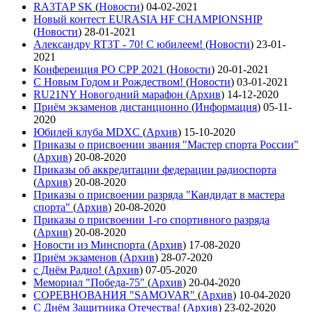
RA3TAP SK
(
Новости
)
04-02-2021
Новый контест EURASIA HF CHAMPIONSHIP
(
Новости
)
28-01-2021
Александру RT3T - 70! С юбилеем!
(
Новости
)
23-01-
2021
Конференция РО СРР 2021
(
Новости
)
20-01-2021
С Новым Годом и Рождеством!
(
Новости
)
03-01-2021
RU21NY Новогодний марафон
(
Архив
)
14-12-2020
Приём экзаменов дистанционно
(
Информация
)
05-11-
2020
Юбилей клуба MDXC
(
Архив
)
15-10-2020
Приказы о присвоении звания "Мастер спорта России"
(
Архив
)
20-08-2020
Приказы об аккредитации федерации радиоспорта
(
Архив
)
20-08-2020
Приказы о присвоении разряда "Кандидат в мастера
спорта"
(
Архив
)
20-08-2020
Приказы о присвоении 1-го спортивного разряда
(
Архив
)
20-08-2020
Новости из Минспорта
(
Архив
)
17-08-2020
Приём экзаменов
(
Архив
)
28-07-2020
с Днём Радио!
(
Архив
)
07-05-2020
Мемориал "Победа-75"
(
Архив
)
20-04-2020
СОРЕВНОВАНИЯ "SAMOVAR"
(
Архив
)
10-04-2020
С Днём Защитника Отечества!
(
Архив
)
23-02-2020