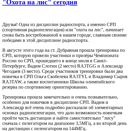
"Охота на лис" сегодня
Друзья! Одна из дисциплин радиоспорта, а именно СРП
(спортивная радиопеленгация) или "охота на лис", начинает
снова быть востребованной в нашем городе, славным своими
победами в этой дисциплине радиоспорта.
В августе этого года на ст. Дубравная прошла тренировка по
СРП, которую провели участники и призёры Чемпионата
России по СРП, прошедшего в конце июля в Санкт-
Петербурге, Вадим Слотин (2 место) RA3TGG и Александр
Чегодаев (3 место). Среди участников тренировки были два
новичка в СРП Ольга Скобелева RA3TYL и Владимир Сыров
RA3TAW, а также воспитанники Школы олимпийского
резерва по спортивному ориентированию.
Тренировка прошла замечательно и очень познавательно,
особенно для новичков в дисциплине СРП. Вадим и
Александр всё очень подробно рассказали об элементарных
основах радиопеленгации, что дало возможность новичкам
пройти часть дистанции и найти самостоятельно "лису"
сначала с пелегатором на диапазоне 3,5МГц, а во второй день
на дистанции с пеленгатором на 144МГц.