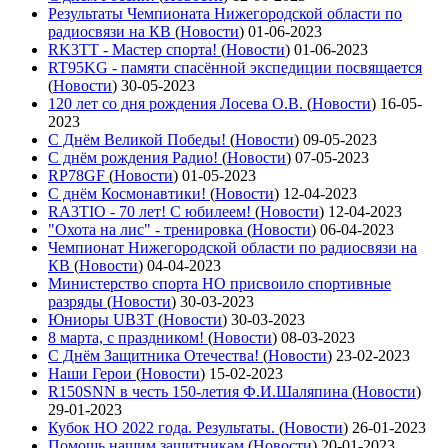
Результаты Чемпионата Нижегородской области по
радиосвязи на КВ
(
Новости
)
01-06-2023
RK3TT - Мастер спорта!
(
Новости
)
01-06-2023
RT95KG - памяти спасённой экспедиции посвящается
(
Новости
)
30-05-2023
120 лет со дня рождения Лосева О.В.
(
Новости
)
16-05-
2023
С Днём Великой Победы!
(
Новости
)
09-05-2023
С днём рождения Радио!
(
Новости
)
07-05-2023
RP78GF
(
Новости
)
01-05-2023
С днём Космонавтики!
(
Новости
)
12-04-2023
RA3TIO - 70 лет! С юбилеем!
(
Новости
)
12-04-2023
"Охота на лис" - тренировка
(
Новости
)
06-04-2023
Чемпионат Нижегородской области по радиосвязи на
КВ
(
Новости
)
04-04-2023
Министерство спорта НО присвоило спортивные
разряды
(
Новости
)
30-03-2023
Юниоры UB3T
(
Новости
)
30-03-2023
8 марта, с праздником!
(
Новости
)
08-03-2023
С Днём Защитника Отечества!
(
Новости
)
23-02-2023
Наши Герои
(
Новости
)
15-02-2023
R150SNN в честь 150-летия Ф.И.Шаляпина
(
Новости
)
29-01-2023
Кубок НО 2022 года. Результаты.
(
Новости
)
26-01-2023
Помощь нашим защитникам
(
Новости
)
20-01-2023