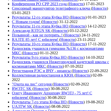
Конференция РО СРР 2023 года
(
Новости
)
17-01-2023
Сенсорный манипулятор телеграфного ключа
(
Новости
)
03-01-2023
Результаты 12-го этапа Кубка НО
(
Новости
)
01-01-2023
С Новым годом!
(
Новости
)
31-12-2022
Результаты 11-го этапа Кубка НО
(
Новости
)
14-12-2022
Александр R3TGN SK
(
Новости
)
03-12-2022
Позывной - как не потерять..!
(
Новости
)
24-11-2022
RA3TE 85 лет! С юбилеем!
(
Новости
)
23-11-2022
Результаты 10-го этапа Кубка НО
(
Новости
)
17-11-2022
Радиосвязь учащихся гимназии №136 с космонавтами
МКС
(
Новости
)
01-11-2022
Результаты 9-го этапа Кубка НО
(
Новости
)
14-10-2022
Радиосвязь учащихся Нижегородской кадетской школы с
космонавтами МКС
(
Новости
)
07-10-2022
Регистрация РЭС и ВЧУ - нюансы
(
Новости
)
22-09-2022
Коллективная радиостанция в КЮА
(
Новости
)
02-09-
2022
"Охота на лис" сегодня
(
Новости
)
02-09-2022
RW3TC SK
(
Новости
)
30-08-2022
Олегу Ивановичу Архипову RW3TJ - 75 лет! С
юбилеем!
(
Новости
)
30-08-2022
Результаты 7-го этапа Кубка НО
(
Новости
)
19-08-2022
UA3TW SK
(
Новости
)
08-08-2022
Александр Окунев о Гречихине и нижегородском