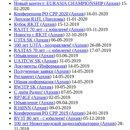
Новый контест: EURASIA CHAMPIONSHIP
(
Архив
)
15-
02-2020
Конференция РО СРР 2020
(
Архив
)
16-01-2020
Диплом R1FL
(
Дипломы
)
11-01-2020
Кубок RK3T
(
Архив
)
15-12-2019
RA3TT 70 лет - с юбилеем!
(
Архив
)
03-11-2019
Новости с RK3T
(
Архив
)
22-10-2019
U3TA SK
(
Архив
)
06-09-2019
100 лет U3TA - поздравляем!
(
Архив
)
26-08-2019
RA3TAS 70 лет - с юбилеем!
(
Архив
)
17-07-2019
Объявление
(
Архив
)
03-06-2019
UA3TCW SK
(
Архив
)
31-05-2019
Документы
(
Информация
)
14-05-2019
Полученные заявки
(
Архив
)
14-05-2019
Регламент
(
Архив
)
14-05-2019
Общая информация
(
Архив
)
14-05-2019
RW3TP SK
(
Архив
)
10-05-2019
С днём Радио!
(
Архив
)
07-05-2019
RP74GF
(
Архив
)
02-05-2019
Объявление
(
Архив
)
09-04-2019
R160NN
(
Архив
)
09-03-2019
Конференция РО СРР 2019
(
Архив
)
24-01-2019
RV3T 80 лет - с юбилеем!
(
Архив
)
05-12-2018
100 лет Нижегородской радиолаборатории
(
Архив
)
28-
11-2018