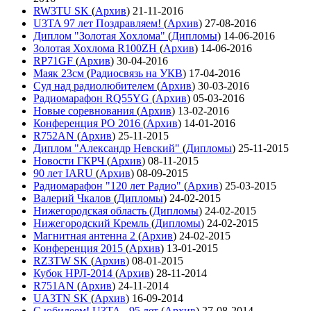
RW3TU SK
(
Архив
)
21-11-2016
U3TA 97 лет Поздравляем!
(
Архив
)
27-08-2016
Диплом "Золотая Хохлома"
(
Дипломы
)
14-06-2016
Золотая Хохлома R100ZH
(
Архив
)
14-06-2016
RP71GF
(
Архив
)
30-04-2016
Маяк 23см
(
Радиосвязь на УКВ
)
17-04-2016
Суд над радиолюбителем
(
Архив
)
30-03-2016
Радиомарафон RQ55YG
(
Архив
)
05-03-2016
Новые соревнования
(
Архив
)
13-02-2016
Конференция РО 2016
(
Архив
)
14-01-2016
R752AN
(
Архив
)
25-11-2015
Диплом "Александр Невский"
(
Дипломы
)
25-11-2015
Новости ГКРЧ
(
Архив
)
08-11-2015
90 лет IARU
(
Архив
)
08-09-2015
Радиомарафон "120 лет Радио"
(
Архив
)
25-03-2015
Валерий Чкалов
(
Дипломы
)
24-02-2015
Нижегородская область
(
Дипломы
)
24-02-2015
Нижегородский Кремль
(
Дипломы
)
24-02-2015
Магнитная антенна 2
(
Архив
)
24-02-2015
Конференция 2015
(
Архив
)
13-01-2015
RZ3TW SK
(
Архив
)
08-01-2015
Кубок НРЛ-2014
(
Архив
)
28-11-2014
R751AN
(
Архив
)
24-11-2014
UA3TN SK
(
Архив
)
16-09-2014
С юбилеем! U3TA - 95 лет
(
Архив
)
27-08-2014