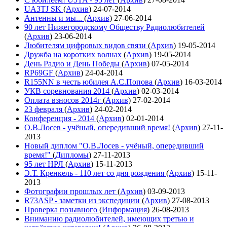
UA3TJ SK
(
Архив
)
24-07-2014
Антенны и мы...
(
Архив
)
27-06-2014
90 лет Нижегородскому Обществу Радиолюбителей
(
Архив
)
23-06-2014
Любителям цифровых видов связи
(
Архив
)
19-05-2014
Дружба на коротких волнах
(
Архив
)
19-05-2014
День Радио и День Победы
(
Архив
)
07-05-2014
RP69GF
(
Архив
)
24-04-2014
R155NN в честь юбилея А.С.Попова
(
Архив
)
16-03-2014
УКВ соревнования 2014
(
Архив
)
02-03-2014
Оплата взносов 2014г
(
Архив
)
27-02-2014
23 февраля
(
Архив
)
24-02-2014
Конференция - 2014
(
Архив
)
02-01-2014
О.В.Лосев - учёный, опередивший время!
(
Архив
)
27-11-
2013
Новый диплом "О.В.Лосев - учёный, опередивший
время!"
(
Дипломы
)
27-11-2013
95 лет НРЛ
(
Архив
)
15-11-2013
Э.Т. Кренкель - 110 лет со дня рождения
(
Архив
)
15-11-
2013
Фотографии прошлых лет
(
Архив
)
03-09-2013
R73ASP - заметки из экспедиции
(
Архив
)
27-08-2013
Проверка позывного
(
Информация
)
26-08-2013
Вниманию радиолюбителей, имеющих третью и