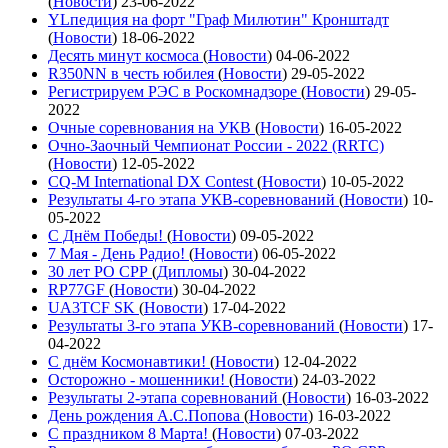
(
Новости
)
23-06-2022
YLпедиция на форт "Граф Милютин" Кронштадт
(
Новости
)
18-06-2022
Десять минут космоса
(
Новости
)
04-06-2022
R350NN в честь юбилея
(
Новости
)
29-05-2022
Регистрируем РЭС в Роскомнадзоре
(
Новости
)
29-05-
2022
Очные соревнования на УКВ
(
Новости
)
16-05-2022
Очно-Заочный Чемпионат России - 2022 (RRTC)
(
Новости
)
12-05-2022
CQ-M International DX Contest
(
Новости
)
10-05-2022
Результаты 4-го этапа УКВ-соревнований
(
Новости
)
10-
05-2022
С Днём Победы!
(
Новости
)
09-05-2022
7 Мая - День Радио!
(
Новости
)
06-05-2022
30 лет РО СРР
(
Дипломы
)
30-04-2022
RP77GF
(
Новости
)
30-04-2022
UA3TCF SK
(
Новости
)
17-04-2022
Результаты 3-го этапа УКВ-соревнований
(
Новости
)
17-
04-2022
С днём Космонавтики!
(
Новости
)
12-04-2022
Осторожно - мошенники!
(
Новости
)
24-03-2022
Результаты 2-этапа соревнований
(
Новости
)
16-03-2022
День рождения А.С.Попова
(
Новости
)
16-03-2022
С праздником 8 Марта!
(
Новости
)
07-03-2022