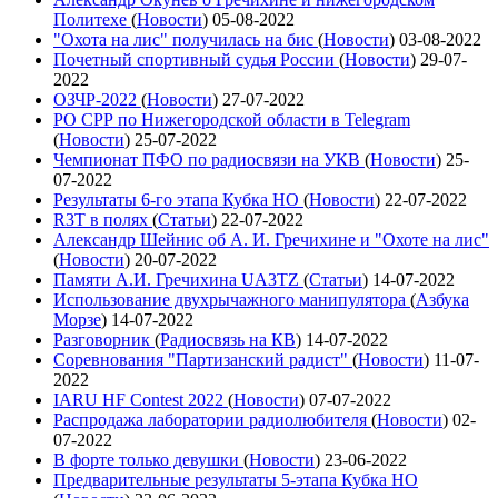
Политехе
(
Новости
)
05-08-2022
"Охота на лис" получилась на бис
(
Новости
)
03-08-2022
Почетный спортивный судья России
(
Новости
)
29-07-
2022
ОЗЧР-2022
(
Новости
)
27-07-2022
РО СРР по Нижегородской области в Telegram
(
Новости
)
25-07-2022
Чемпионат ПФО по радиосвязи на УКВ
(
Новости
)
25-
07-2022
Результаты 6-го этапа Кубка НО
(
Новости
)
22-07-2022
R3T в полях
(
Статьи
)
22-07-2022
Александр Шейнис об А. И. Гречихине и "Охоте на лис"
(
Новости
)
20-07-2022
Памяти А.И. Гречихина UA3TZ
(
Статьи
)
14-07-2022
Использование двухрычажного манипулятора
(
Азбука
Морзе
)
14-07-2022
Разговорник
(
Радиосвязь на КВ
)
14-07-2022
Соревнования "Партизанский радист"
(
Новости
)
11-07-
2022
IARU HF Contest 2022
(
Новости
)
07-07-2022
Распродажа лаборатории радиолюбителя
(
Новости
)
02-
07-2022
В форте только девушки
(
Новости
)
23-06-2022
Предварительные результаты 5-этапа Кубка НО