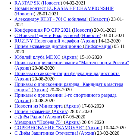
RA3TAP SK
(
Новости
)
04-02-2021
Новый контест EURASIA HF CHAMPIONSHIP
(
Новости
)
28-01-2021
Александру RT3T - 70! С юбилеем!
(
Новости
)
23-01-
2021
Конференция РО СРР 2021
(
Новости
)
20-01-2021
С Новым Годом и Рождеством!
(
Новости
)
03-01-2021
RU21NY Новогодний марафон
(
Архив
)
14-12-2020
Приём экзаменов дистанционно
(
Информация
)
05-11-
2020
Юбилей клуба MDXC
(
Архив
)
15-10-2020
Приказы о присвоении звания "Мастер спорта России"
(
Архив
)
20-08-2020
Приказы об аккредитации федерации радиоспорта
(
Архив
)
20-08-2020
Приказы о присвоении разряда "Кандидат в мастера
спорта"
(
Архив
)
20-08-2020
Приказы о присвоении 1-го спортивного разряда
(
Архив
)
20-08-2020
Новости из Минспорта
(
Архив
)
17-08-2020
Приём экзаменов
(
Архив
)
28-07-2020
с Днём Радио!
(
Архив
)
07-05-2020
Мемориал "Победа-75"
(
Архив
)
20-04-2020
СОРЕВНОВАНИЯ "SAMOVAR"
(
Архив
)
10-04-2020
С Днём Защитника Отечества!
(
Архив
)
23-02-2020