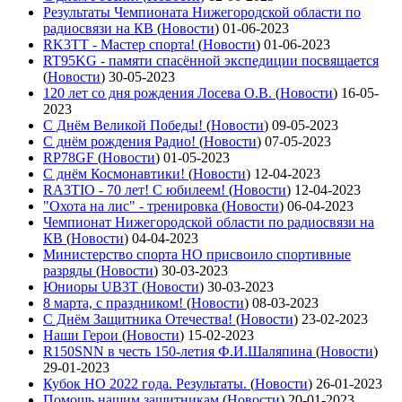
Результаты Чемпионата Нижегородской области по
радиосвязи на КВ
(
Новости
)
01-06-2023
RK3TT - Мастер спорта!
(
Новости
)
01-06-2023
RT95KG - памяти спасённой экспедиции посвящается
(
Новости
)
30-05-2023
120 лет со дня рождения Лосева О.В.
(
Новости
)
16-05-
2023
С Днём Великой Победы!
(
Новости
)
09-05-2023
С днём рождения Радио!
(
Новости
)
07-05-2023
RP78GF
(
Новости
)
01-05-2023
С днём Космонавтики!
(
Новости
)
12-04-2023
RA3TIO - 70 лет! С юбилеем!
(
Новости
)
12-04-2023
"Охота на лис" - тренировка
(
Новости
)
06-04-2023
Чемпионат Нижегородской области по радиосвязи на
КВ
(
Новости
)
04-04-2023
Министерство спорта НО присвоило спортивные
разряды
(
Новости
)
30-03-2023
Юниоры UB3T
(
Новости
)
30-03-2023
8 марта, с праздником!
(
Новости
)
08-03-2023
С Днём Защитника Отечества!
(
Новости
)
23-02-2023
Наши Герои
(
Новости
)
15-02-2023
R150SNN в честь 150-летия Ф.И.Шаляпина
(
Новости
)
29-01-2023
Кубок НО 2022 года. Результаты.
(
Новости
)
26-01-2023
Помощь нашим защитникам
(
Новости
)
20-01-2023