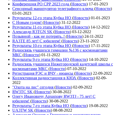
Конференция РО СРР 2023 года
(
Новости
)
17-01-2023
Сенсорный манипулятор телеграфного ключа
(
Новости
)
03-01-2023
Результаты 12-го этапа Кубка НО
(
Новости
)
01-01-2023
С Новым годом!
(
Новости
)
31-12-2022
Результаты 11-го этапа Кубка НО
(
Новости
)
14-12-2022
Александр R3TGN SK
(
Новости
)
03-12-2022
Позывной - как не потерять..!
(
Новости
)
24-11-2022
RA3TE 85 лет! С юбилеем!
(
Новости
)
23-11-2022
Результаты 10-го этапа Кубка НО
(
Новости
)
17-11-2022
Радиосвязь учащихся гимназии №136 с космонавтами
МКС
(
Новости
)
01-11-2022
Результаты 9-го этапа Кубка НО
(
Новости
)
14-10-2022
Радиосвязь учащихся Нижегородской кадетской школы с
космонавтами МКС
(
Новости
)
07-10-2022
Регистрация РЭС и ВЧУ - нюансы
(
Новости
)
22-09-2022
Коллективная радиостанция в КЮА
(
Новости
)
02-09-
2022
"Охота на лис" сегодня
(
Новости
)
02-09-2022
RW3TC SK
(
Новости
)
30-08-2022
Олегу Ивановичу Архипову RW3TJ - 75 лет! С
юбилеем!
(
Новости
)
30-08-2022
Результаты 7-го этапа Кубка НО
(
Новости
)
19-08-2022
UA3TW SK
(
Новости
)
08-08-2022
Александр Окунев о Гречихине и нижегородском