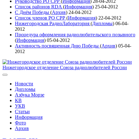
Руководство РО СРР
(
Информация
)
28-04-2012
Список районов RDA
(
Информация
)
25-04-2012
С Днём Победы
(
Архив
)
24-04-2012
Список членов РО СРР
(
Информация
)
22-04-2012
Нижегородская РадиоЛаборатория
(
Дипломы
)
06-04-
2012
Процедура оформления радиолюбительского позывного
(
Информация
)
05-04-2012
Активность посвященная Дню Победы
(
Архив
)
05-04-
2012
Нижегородское отделение Союза радиолюбителей России
Новости
Дипломы
Азбука Морзе
КВ
УКВ
Статьи
Информация
Фото
Архив