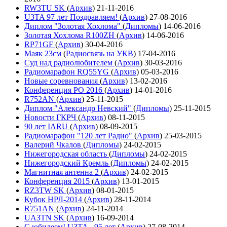
RW3TU SK
(
Архив
)
21-11-2016
U3TA 97 лет Поздравляем!
(
Архив
)
27-08-2016
Диплом "Золотая Хохлома"
(
Дипломы
)
14-06-2016
Золотая Хохлома R100ZH
(
Архив
)
14-06-2016
RP71GF
(
Архив
)
30-04-2016
Маяк 23см
(
Радиосвязь на УКВ
)
17-04-2016
Суд над радиолюбителем
(
Архив
)
30-03-2016
Радиомарафон RQ55YG
(
Архив
)
05-03-2016
Новые соревнования
(
Архив
)
13-02-2016
Конференция РО 2016
(
Архив
)
14-01-2016
R752AN
(
Архив
)
25-11-2015
Диплом "Александр Невский"
(
Дипломы
)
25-11-2015
Новости ГКРЧ
(
Архив
)
08-11-2015
90 лет IARU
(
Архив
)
08-09-2015
Радиомарафон "120 лет Радио"
(
Архив
)
25-03-2015
Валерий Чкалов
(
Дипломы
)
24-02-2015
Нижегородская область
(
Дипломы
)
24-02-2015
Нижегородский Кремль
(
Дипломы
)
24-02-2015
Магнитная антенна 2
(
Архив
)
24-02-2015
Конференция 2015
(
Архив
)
13-01-2015
RZ3TW SK
(
Архив
)
08-01-2015
Кубок НРЛ-2014
(
Архив
)
28-11-2014
R751AN
(
Архив
)
24-11-2014
UA3TN SK
(
Архив
)
16-09-2014
С юбилеем! U3TA - 95 лет
(
Архив
)
27-08-2014