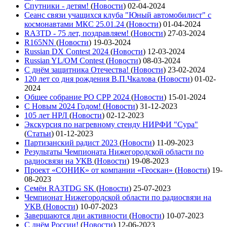
Спутники - детям!
(
Новости
)
02-04-2024
Сеанс связи учащихся клуба "Юный автомобилист" с
космонавтами МКС 25.01.24
(
Новости
)
01-04-2024
RA3TD - 75 лет, поздравляем!
(
Новости
)
27-03-2024
R165NN
(
Новости
)
19-03-2024
Russian DX Contest 2024
(
Новости
)
12-03-2024
Russian YL/OM Contest
(
Новости
)
08-03-2024
С днём защитника Отечества!
(
Новости
)
23-02-2024
120 лет со дня рождения В.П.Чкалова
(
Новости
)
01-02-
2024
Общее собрание РО СРР 2024
(
Новости
)
15-01-2024
С Новым 2024 Годом!
(
Новости
)
31-12-2023
105 лет НРЛ
(
Новости
)
02-12-2023
Экскурсия по нагревному стенду НИРФИ "Сура"
(
Статьи
)
01-12-2023
Партизанский радист 2023
(
Новости
)
11-09-2023
Результаты Чемпионата Нижегородской области по
радиосвязи на УКВ
(
Новости
)
19-08-2023
Проект «СОНИК» от компании «Геоскан»
(
Новости
)
19-
08-2023
Семён RA3TDG SK
(
Новости
)
25-07-2023
Чемпионат Нижегородской области по радиосвязи на
УКВ
(
Новости
)
10-07-2023
Завершаются дни активности
(
Новости
)
10-07-2023
С днём России!
(
Новости
)
12-06-2023