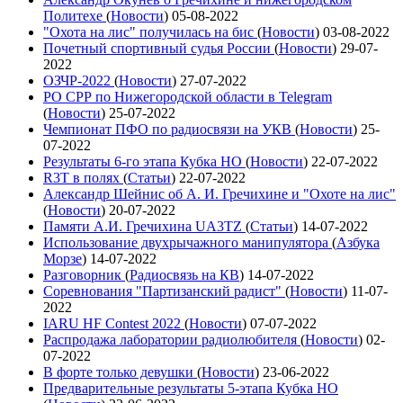
Политехе
(
Новости
)
05-08-2022
"Охота на лис" получилась на бис
(
Новости
)
03-08-2022
Почетный спортивный судья России
(
Новости
)
29-07-
2022
ОЗЧР-2022
(
Новости
)
27-07-2022
РО СРР по Нижегородской области в Telegram
(
Новости
)
25-07-2022
Чемпионат ПФО по радиосвязи на УКВ
(
Новости
)
25-
07-2022
Результаты 6-го этапа Кубка НО
(
Новости
)
22-07-2022
R3T в полях
(
Статьи
)
22-07-2022
Александр Шейнис об А. И. Гречихине и "Охоте на лис"
(
Новости
)
20-07-2022
Памяти А.И. Гречихина UA3TZ
(
Статьи
)
14-07-2022
Использование двухрычажного манипулятора
(
Азбука
Морзе
)
14-07-2022
Разговорник
(
Радиосвязь на КВ
)
14-07-2022
Соревнования "Партизанский радист"
(
Новости
)
11-07-
2022
IARU HF Contest 2022
(
Новости
)
07-07-2022
Распродажа лаборатории радиолюбителя
(
Новости
)
02-
07-2022
В форте только девушки
(
Новости
)
23-06-2022
Предварительные результаты 5-этапа Кубка НО