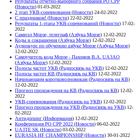
Результаты отчетно-выборного собрания РО СРР
(
Новости
)
01-03-2022
2 этап УКВ-соревнования
(
Новости
)
24-02-2022
С праздником!
(
Новости
)
22-02-2022
Результаты 1-этапа УКВ-соревнований
(
Новости
)
17-02-
2022
Самюэл Морзе, телеграф
(
Азбука Морзе
)
12-02-2022
Коды и сокращения
(
Азбука Морзе
)
12-02-2022
Аудиокурс по обучению азбуке Морзе
(
Азбука Морзе
)
12-02-2022
Самоучитель кода Морзе - Пахомов В.А. UA3AO
(
Азбука Морзе
)
12-02-2022
Полосы частот УКВ
(
Радиосвязь на УКВ
)
12-02-2022
Полосы частот КВ
(
Радиосвязь на КВ
)
12-02-2022
Начинающим коротковолновикам
(
Радиосвязь на КВ
)
12-02-2022
Прогноз прохождения на КВ
(
Радиосвязь на КВ
)
12-02-
2022
УКВ-соревнования
(
Радиосвязь на УКВ
)
12-02-2022
Прогноз прохождения на УКВ
(
Радиосвязь на УКВ
)
12-
02-2022
Антидопинг
(
Информация
)
12-02-2022
Конференция РО СРР 2022
(
Новости
)
06-02-2022
UA3TE SK
(
Новости
)
03-02-2022
EURASIA HF CHAMPIONSHIP
(
Новости
)
30-01-2022