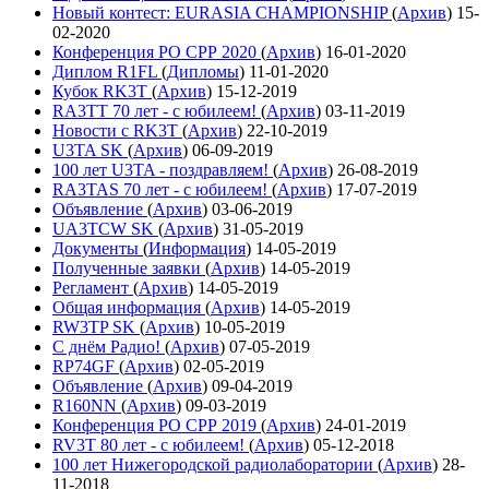
Новый контест: EURASIA CHAMPIONSHIP
(
Архив
)
15-
02-2020
Конференция РО СРР 2020
(
Архив
)
16-01-2020
Диплом R1FL
(
Дипломы
)
11-01-2020
Кубок RK3T
(
Архив
)
15-12-2019
RA3TT 70 лет - с юбилеем!
(
Архив
)
03-11-2019
Новости с RK3T
(
Архив
)
22-10-2019
U3TA SK
(
Архив
)
06-09-2019
100 лет U3TA - поздравляем!
(
Архив
)
26-08-2019
RA3TAS 70 лет - с юбилеем!
(
Архив
)
17-07-2019
Объявление
(
Архив
)
03-06-2019
UA3TCW SK
(
Архив
)
31-05-2019
Документы
(
Информация
)
14-05-2019
Полученные заявки
(
Архив
)
14-05-2019
Регламент
(
Архив
)
14-05-2019
Общая информация
(
Архив
)
14-05-2019
RW3TP SK
(
Архив
)
10-05-2019
С днём Радио!
(
Архив
)
07-05-2019
RP74GF
(
Архив
)
02-05-2019
Объявление
(
Архив
)
09-04-2019
R160NN
(
Архив
)
09-03-2019
Конференция РО СРР 2019
(
Архив
)
24-01-2019
RV3T 80 лет - с юбилеем!
(
Архив
)
05-12-2018
100 лет Нижегородской радиолаборатории
(
Архив
)
28-
11-2018