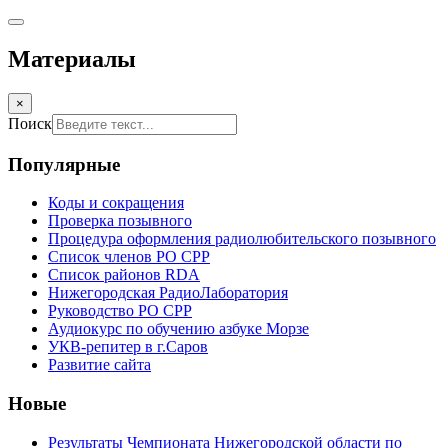
Материалы
×
Поиск
Популярные
Коды и сокращения
Проверка позывного
Процедура оформления радиолюбительского позывного
Список членов РО СРР
Список районов RDA
Нижегородская РадиоЛаборатория
Руководство РО СРР
Аудиокурс по обучению азбуке Морзе
УКВ-репитер в г.Саров
Развитие сайта
Новые
Результаты Чемпионата Нижегородской области по