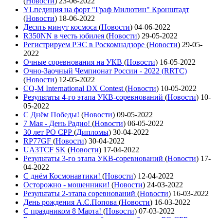
(
Новости
)
23-06-2022
YLпедиция на форт "Граф Милютин" Кронштадт
(
Новости
)
18-06-2022
Десять минут космоса
(
Новости
)
04-06-2022
R350NN в честь юбилея
(
Новости
)
29-05-2022
Регистрируем РЭС в Роскомнадзоре
(
Новости
)
29-05-
2022
Очные соревнования на УКВ
(
Новости
)
16-05-2022
Очно-Заочный Чемпионат России - 2022 (RRTC)
(
Новости
)
12-05-2022
CQ-M International DX Contest
(
Новости
)
10-05-2022
Результаты 4-го этапа УКВ-соревнований
(
Новости
)
10-
05-2022
С Днём Победы!
(
Новости
)
09-05-2022
7 Мая - День Радио!
(
Новости
)
06-05-2022
30 лет РО СРР
(
Дипломы
)
30-04-2022
RP77GF
(
Новости
)
30-04-2022
UA3TCF SK
(
Новости
)
17-04-2022
Результаты 3-го этапа УКВ-соревнований
(
Новости
)
17-
04-2022
С днём Космонавтики!
(
Новости
)
12-04-2022
Осторожно - мошенники!
(
Новости
)
24-03-2022
Результаты 2-этапа соревнований
(
Новости
)
16-03-2022
День рождения А.С.Попова
(
Новости
)
16-03-2022
С праздником 8 Марта!
(
Новости
)
07-03-2022