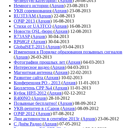
четвёртую категории!
(
Архив
)
26-08-2013
Немного истории
(
Архив
)
23-08-2013
УКВ соревнования
(
Архив
)
23-08-2013
RU3TJ/AM
(
Архив
)
22-08-2013
ОЗЧР 2013
(
Архив
)
16-08-2013
Стихи от UA3TCQ
(
Архив
)
16-08-2013
Новости QSL-бюро
(
Архив
)
12-08-2013
R73ASP
(
Архив
)
30-04-2013
RP68GF
(
Архив
)
30-04-2013
GlobalSET-2013
(
Архив
)
03-04-2013
Изменения в Порядке образования позывных сигналов
(
Архив
)
26-03-2013
Фотографии прошлых лет
(
Архив
)
04-03-2013
Интересное видео
(
Архив
)
04-03-2013
Магнитная антенна
(
Архив
)
22-02-2013
Развитие сайта
(
Архив
)
10-02-2013
Конференция РО - 2013
(
Архив
)
11-01-2013
Бюллетень СРР №4
(
Архив
)
11-01-2013
Кубок НРЛ-2012
(
Архив
)
02-12-2012
R400NO
(
Архив
)
28-10-2012
Позывные бесплатно!
(
Архив
)
08-09-2012
УКВ-репитер в г.Саров
(
Архив
)
08-09-2012
ОЗЧР 2012
(
Архив
)
07-08-2012
Дни активности в сентябре 2013г
(
Архив
)
23-06-2012
С Днём Радио
(
Архив
)
07-05-2012