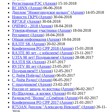
Регистрация РЭС
(
Архив
)
15-10-2018
RC18NN
(
Архив
)
06-06-2018
Диплом "Нижегородское кольцо"
(
Архив
)
14-05-2018
Новости ГКРЧ
(
Архив
)
30-04-2018
RP73GF
(
Архив
)
30-04-2018
ОЧПФО - 2018
(
Архив
)
18-04-2018
Утверждённые участники
(
Архив
)
18-04-2018
Регламент
(
Архив
)
18-04-2018
Общая информация
(
Архив
)
18-04-2018
RA3TF SK
(
Архив
)
20-02-2018
Конференция РО СРР 2018
(
Архив
)
15-01-2018
RA3TE 80 лет - с юбилеем!
(
Архив
)
23-11-2017
U3TA 98 лет! Поздравляем!
(
Архив
)
28-08-2017
RA3TJI SK
(
Архив
)
23-07-2017
RV3TV 80 лет
(
Архив
)
23-05-2017
Поздравляем!!!
(
Архив
)
12-05-2017
С Днём Победы!
(
Архив
)
06-05-2017
С Днём Радио!
(
Архив
)
06-05-2017
С праздником!
(
Архив
)
23-02-2017
Россия от запада до востока
(
Архив
)
06-02-2017
Из Шалдежа...в космос
(
Архив
)
01-02-2017
Радиоклуб "Волна" г.Семёнов
(
Архив
)
01-02-2017
Конференция РО СРР 2017
(
Архив
)
21-01-2017
R753AN Диплом "Александр Невский"
(
Архив
)
26-11-
2016