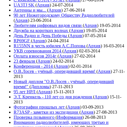
UA3TJ SK
(
Архив
)
24-07-2014
Антенны и мы...
(
Архив
)
27-06-2014
90 лет Нижегородскому Обществу Радиолюбителей
(
Архив
)
23-06-2014
Любителям цифровых видов связи
(
Архив
)
19-05-2014
Дружба на коротких волнах
(
Архив
)
19-05-2014
День Радио и День Победы
(
Архив
)
07-05-2014
RP69GF
(
Архив
)
24-04-2014
R155NN в честь юбилея А.С.Попова
(
Архив
)
16-03-2014
УКВ соревнования 2014
(
Архив
)
02-03-2014
Оплата взносов 2014г
(
Архив
)
27-02-2014
23 февраля
(
Архив
)
24-02-2014
Конференция - 2014
(
Архив
)
02-01-2014
О.В.Лосев - учёный, опередивший время!
(
Архив
)
27-11-
2013
Новый диплом "О.В.Лосев - учёный, опередивший
время!"
(
Дипломы
)
27-11-2013
95 лет НРЛ
(
Архив
)
15-11-2013
Э.Т. Кренкель - 110 лет со дня рождения
(
Архив
)
15-11-
2013
Фотографии прошлых лет
(
Архив
)
03-09-2013
R73ASP - заметки из экспедиции
(
Архив
)
27-08-2013
Проверка позывного
(
Информация
)
26-08-2013
Вниманию радиолюбителей, имеющих третью и