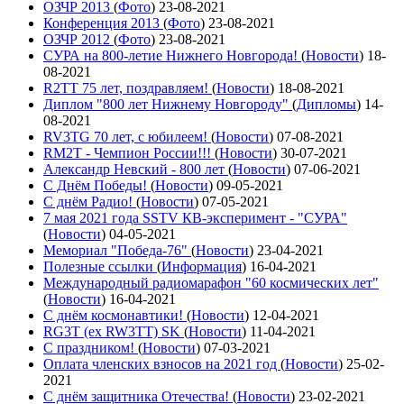
ОЗЧР 2013
(
Фото
)
23-08-2021
Конференция 2013
(
Фото
)
23-08-2021
ОЗЧР 2012
(
Фото
)
23-08-2021
СУРА на 800-летие Нижнего Новгорода!
(
Новости
)
18-
08-2021
R2TT 75 лет, поздравляем!
(
Новости
)
18-08-2021
Диплом "800 лет Нижнему Новгороду"
(
Дипломы
)
14-
08-2021
RV3TG 70 лет, с юбилеем!
(
Новости
)
07-08-2021
RM2T - Чемпион России!!!
(
Новости
)
30-07-2021
Александр Невский - 800 лет
(
Новости
)
07-06-2021
С Днём Победы!
(
Новости
)
09-05-2021
C днём Радио!
(
Новости
)
07-05-2021
7 мая 2021 года SSTV КВ-эксперимент - "СУРА"
(
Новости
)
04-05-2021
Мемориал "Победа-76"
(
Новости
)
23-04-2021
Полезные ссылки
(
Информация
)
16-04-2021
Международный радиомарафон "60 космических лет"
(
Новости
)
16-04-2021
С днём космонавтики!
(
Новости
)
12-04-2021
RG3T (ex RW3TT) SK
(
Новости
)
11-04-2021
С праздником!
(
Новости
)
07-03-2021
Оплата членских взносов на 2021 год
(
Новости
)
25-02-
2021
С днём защитника Отечества!
(
Новости
)
23-02-2021