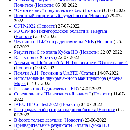
Политехе
(
Новости
)
05-08-2022
"Охота на лис" получилась на бис
(
Новости
)
03-08-2022
Почетный спортивный судья России
(
Новости
)
29-07-
2022
ОЗЧР-2022
(
Новости
)
27-07-2022
РО СРР по Нижегородской области в Telegram
(
Новости
)
25-07-2022
Чемпионат ПФО по радиосвязи на УКВ
(
Новости
)
25-
07-2022
Результаты 6-го этапа Кубка НО
(
Новости
)
22-07-2022
R3T в полях
(
Статьи
)
22-07-2022
Александр Шейнис об А. И. Гречихине и "Охоте на лис"
(
Новости
)
20-07-2022
Памяти А.И. Гречихина UA3TZ
(
Статьи
)
14-07-2022
Использование двухрычажного манипулятора
(
Азбука
Морзе
)
14-07-2022
Разговорник
(
Радиосвязь на КВ
)
14-07-2022
Соревнования "Партизанский радист"
(
Новости
)
11-07-
2022
IARU HF Contest 2022
(
Новости
)
07-07-2022
Распродажа лаборатории радиолюбителя
(
Новости
)
02-
07-2022
В форте только девушки
(
Новости
)
23-06-2022
Предварительные результаты 5-этапа Кубка НО