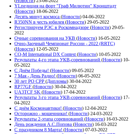
(
Новости
)
23-06-2022
YLпедиция на форт "Граф Милютин" Кронштадт
(
Новости
)
18-06-2022
Десять минут космоса
(
Новости
)
04-06-2022
R350NN в честь юбилея
(
Новости
)
29-05-2022
Регистрируем РЭС в Роскомнадзоре
(
Новости
)
29-05-
2022
Очные соревнования на УКВ
(
Новости
)
16-05-2022
Очно-Заочный Чемпионат России - 2022 (RRTC)
(
Новости
)
12-05-2022
CQ-M International DX Contest
(
Новости
)
10-05-2022
Результаты 4-го этапа УКВ-соревнований
(
Новости
)
10-
05-2022
С Днём Победы!
(
Новости
)
09-05-2022
7 Мая - День Радио!
(
Новости
)
06-05-2022
30 лет РО СРР
(
Дипломы
)
30-04-2022
RP77GF
(
Новости
)
30-04-2022
UA3TCF SK
(
Новости
)
17-04-2022
Результаты 3-го этапа УКВ-соревнований
(
Новости
)
17-
04-2022
С днём Космонавтики!
(
Новости
)
12-04-2022
Осторожно - мошенники!
(
Новости
)
24-03-2022
Результаты 2-этапа соревнований
(
Новости
)
16-03-2022
День рождения А.С.Попова
(
Новости
)
16-03-2022
С праздником 8 Марта!
(
Новости
)
07-03-2022