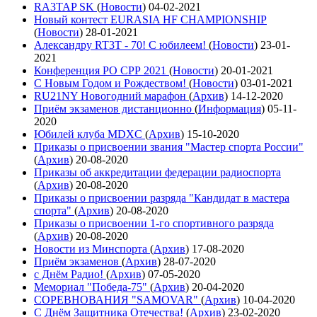
RA3TAP SK
(
Новости
)
04-02-2021
Новый контест EURASIA HF CHAMPIONSHIP
(
Новости
)
28-01-2021
Александру RT3T - 70! С юбилеем!
(
Новости
)
23-01-
2021
Конференция РО СРР 2021
(
Новости
)
20-01-2021
С Новым Годом и Рождеством!
(
Новости
)
03-01-2021
RU21NY Новогодний марафон
(
Архив
)
14-12-2020
Приём экзаменов дистанционно
(
Информация
)
05-11-
2020
Юбилей клуба MDXC
(
Архив
)
15-10-2020
Приказы о присвоении звания "Мастер спорта России"
(
Архив
)
20-08-2020
Приказы об аккредитации федерации радиоспорта
(
Архив
)
20-08-2020
Приказы о присвоении разряда "Кандидат в мастера
спорта"
(
Архив
)
20-08-2020
Приказы о присвоении 1-го спортивного разряда
(
Архив
)
20-08-2020
Новости из Минспорта
(
Архив
)
17-08-2020
Приём экзаменов
(
Архив
)
28-07-2020
с Днём Радио!
(
Архив
)
07-05-2020
Мемориал "Победа-75"
(
Архив
)
20-04-2020
СОРЕВНОВАНИЯ "SAMOVAR"
(
Архив
)
10-04-2020
С Днём Защитника Отечества!
(
Архив
)
23-02-2020