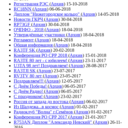
Регистрация РЭС
(
Архив
)
15-10-2018
RC18NN
(
Архив
)
06-06-2018
Диплом "Нижегородское кольцо"
(
Архив
)
14-05-2018
Новости ГКРЧ
(
Архив
)
30-04-2018
RP73GF
(
Архив
)
30-04-2018
ОЧПФО - 2018
(
Архив
)
18-04-2018
Утверждённые участники
(
Архив
)
18-04-2018
Регламент
(
Архив
)
18-04-2018
Общая информация
(
Архив
)
18-04-2018
RA3TF SK
(
Архив
)
20-02-2018
Конференция РО СРР 2018
(
Архив
)
15-01-2018
RA3TE 80 лет - с юбилеем!
(
Архив
)
23-11-2017
U3TA 98 лет! Поздравляем!
(
Архив
)
28-08-2017
RA3TJI SK
(
Архив
)
23-07-2017
RV3TV 80 лет
(
Архив
)
23-05-2017
Поздравляем!!!
(
Архив
)
12-05-2017
С Днём Победы!
(
Архив
)
06-05-2017
С Днём Радио!
(
Архив
)
06-05-2017
С праздником!
(
Архив
)
23-02-2017
Россия от запада до востока
(
Архив
)
06-02-2017
Из Шалдежа...в космос
(
Архив
)
01-02-2017
Радиоклуб "Волна" г.Семёнов
(
Архив
)
01-02-2017
Конференция РО СРР 2017
(
Архив
)
21-01-2017
R753AN Диплом "Александр Невский"
(
Архив
)
26-11-
2016