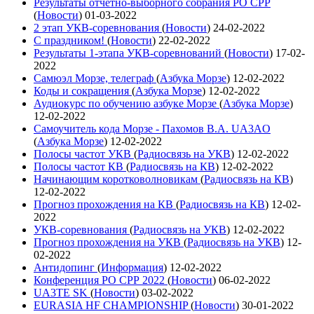
Результаты отчетно-выборного собрания РО СРР
(
Новости
)
01-03-2022
2 этап УКВ-соревнования
(
Новости
)
24-02-2022
С праздником!
(
Новости
)
22-02-2022
Результаты 1-этапа УКВ-соревнований
(
Новости
)
17-02-
2022
Самюэл Морзе, телеграф
(
Азбука Морзе
)
12-02-2022
Коды и сокращения
(
Азбука Морзе
)
12-02-2022
Аудиокурс по обучению азбуке Морзе
(
Азбука Морзе
)
12-02-2022
Самоучитель кода Морзе - Пахомов В.А. UA3AO
(
Азбука Морзе
)
12-02-2022
Полосы частот УКВ
(
Радиосвязь на УКВ
)
12-02-2022
Полосы частот КВ
(
Радиосвязь на КВ
)
12-02-2022
Начинающим коротковолновикам
(
Радиосвязь на КВ
)
12-02-2022
Прогноз прохождения на КВ
(
Радиосвязь на КВ
)
12-02-
2022
УКВ-соревнования
(
Радиосвязь на УКВ
)
12-02-2022
Прогноз прохождения на УКВ
(
Радиосвязь на УКВ
)
12-
02-2022
Антидопинг
(
Информация
)
12-02-2022
Конференция РО СРР 2022
(
Новости
)
06-02-2022
UA3TE SK
(
Новости
)
03-02-2022
EURASIA HF CHAMPIONSHIP
(
Новости
)
30-01-2022