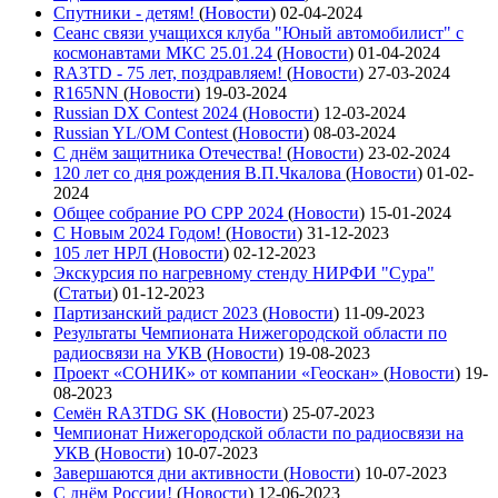
Спутники - детям!
(
Новости
)
02-04-2024
Сеанс связи учащихся клуба "Юный автомобилист" с
космонавтами МКС 25.01.24
(
Новости
)
01-04-2024
RA3TD - 75 лет, поздравляем!
(
Новости
)
27-03-2024
R165NN
(
Новости
)
19-03-2024
Russian DX Contest 2024
(
Новости
)
12-03-2024
Russian YL/OM Contest
(
Новости
)
08-03-2024
С днём защитника Отечества!
(
Новости
)
23-02-2024
120 лет со дня рождения В.П.Чкалова
(
Новости
)
01-02-
2024
Общее собрание РО СРР 2024
(
Новости
)
15-01-2024
С Новым 2024 Годом!
(
Новости
)
31-12-2023
105 лет НРЛ
(
Новости
)
02-12-2023
Экскурсия по нагревному стенду НИРФИ "Сура"
(
Статьи
)
01-12-2023
Партизанский радист 2023
(
Новости
)
11-09-2023
Результаты Чемпионата Нижегородской области по
радиосвязи на УКВ
(
Новости
)
19-08-2023
Проект «СОНИК» от компании «Геоскан»
(
Новости
)
19-
08-2023
Семён RA3TDG SK
(
Новости
)
25-07-2023
Чемпионат Нижегородской области по радиосвязи на
УКВ
(
Новости
)
10-07-2023
Завершаются дни активности
(
Новости
)
10-07-2023
С днём России!
(
Новости
)
12-06-2023