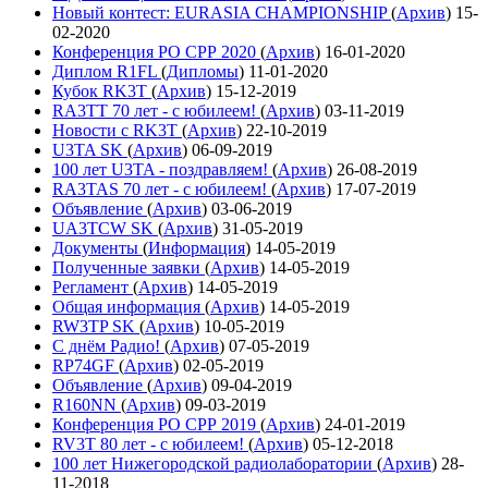
Новый контест: EURASIA CHAMPIONSHIP
(
Архив
)
15-
02-2020
Конференция РО СРР 2020
(
Архив
)
16-01-2020
Диплом R1FL
(
Дипломы
)
11-01-2020
Кубок RK3T
(
Архив
)
15-12-2019
RA3TT 70 лет - с юбилеем!
(
Архив
)
03-11-2019
Новости с RK3T
(
Архив
)
22-10-2019
U3TA SK
(
Архив
)
06-09-2019
100 лет U3TA - поздравляем!
(
Архив
)
26-08-2019
RA3TAS 70 лет - с юбилеем!
(
Архив
)
17-07-2019
Объявление
(
Архив
)
03-06-2019
UA3TCW SK
(
Архив
)
31-05-2019
Документы
(
Информация
)
14-05-2019
Полученные заявки
(
Архив
)
14-05-2019
Регламент
(
Архив
)
14-05-2019
Общая информация
(
Архив
)
14-05-2019
RW3TP SK
(
Архив
)
10-05-2019
С днём Радио!
(
Архив
)
07-05-2019
RP74GF
(
Архив
)
02-05-2019
Объявление
(
Архив
)
09-04-2019
R160NN
(
Архив
)
09-03-2019
Конференция РО СРР 2019
(
Архив
)
24-01-2019
RV3T 80 лет - с юбилеем!
(
Архив
)
05-12-2018
100 лет Нижегородской радиолаборатории
(
Архив
)
28-
11-2018