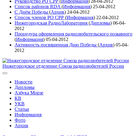
Руководство РО СРР
(
Информация
)
28-04-2012
Список районов RDA
(
Информация
)
25-04-2012
С Днём Победы
(
Архив
)
24-04-2012
Список членов РО СРР
(
Информация
)
22-04-2012
Нижегородская РадиоЛаборатория
(
Дипломы
)
06-04-
2012
Процедура оформления радиолюбительского позывного
(
Информация
)
05-04-2012
Активность посвященная Дню Победы
(
Архив
)
05-04-
2012
Нижегородское отделение Союза радиолюбителей России
Новости
Дипломы
Азбука Морзе
КВ
УКВ
Статьи
Информация
Фото
Архив