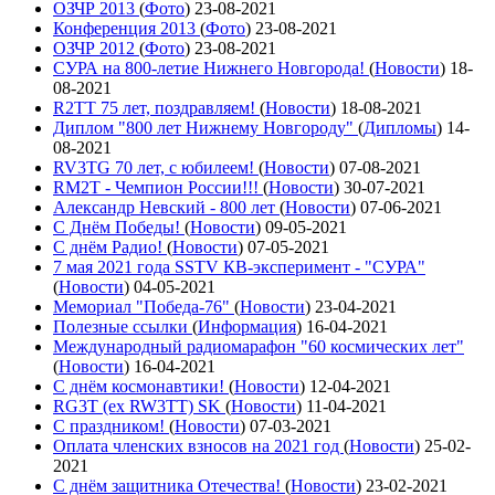
ОЗЧР 2013
(
Фото
)
23-08-2021
Конференция 2013
(
Фото
)
23-08-2021
ОЗЧР 2012
(
Фото
)
23-08-2021
СУРА на 800-летие Нижнего Новгорода!
(
Новости
)
18-
08-2021
R2TT 75 лет, поздравляем!
(
Новости
)
18-08-2021
Диплом "800 лет Нижнему Новгороду"
(
Дипломы
)
14-
08-2021
RV3TG 70 лет, с юбилеем!
(
Новости
)
07-08-2021
RM2T - Чемпион России!!!
(
Новости
)
30-07-2021
Александр Невский - 800 лет
(
Новости
)
07-06-2021
С Днём Победы!
(
Новости
)
09-05-2021
C днём Радио!
(
Новости
)
07-05-2021
7 мая 2021 года SSTV КВ-эксперимент - "СУРА"
(
Новости
)
04-05-2021
Мемориал "Победа-76"
(
Новости
)
23-04-2021
Полезные ссылки
(
Информация
)
16-04-2021
Международный радиомарафон "60 космических лет"
(
Новости
)
16-04-2021
С днём космонавтики!
(
Новости
)
12-04-2021
RG3T (ex RW3TT) SK
(
Новости
)
11-04-2021
С праздником!
(
Новости
)
07-03-2021
Оплата членских взносов на 2021 год
(
Новости
)
25-02-
2021
С днём защитника Отечества!
(
Новости
)
23-02-2021