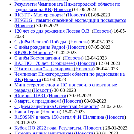
Результаты Чемпионата Нижегородской области по
радиосвязи на КВ
(
Новости
)
01-06-2023
RK3TT - Мастер спорта!
(
Новости
)
01-06-2023
RT95KG - памяти спасённой экспедиции посвящается
(
Новости
)
30-05-2023
120 лет со дня рождения Лосева О.В.
(
Новости
)
16-05-
2023
С Днём Великой Победы!
(
Новости
)
09-05-2023
С днём рождения Радио!
(
Новости
)
07-05-2023
RP78GF
(
Новости
)
01-05-2023
С днём Космонавтики!
(
Новости
)
12-04-2023
RA3TIO - 70 лет! С юбилеем!
(
Новости
)
12-04-2023
"Охота на лис" - тренировка
(
Новости
)
06-04-2023
Чемпионат Нижегородской области по радиосвязи на
КВ
(
Новости
)
04-04-2023
Министерство спорта НО присвоило спортивные
разряды
(
Новости
)
30-03-2023
Юниоры UB3T
(
Новости
)
30-03-2023
8 марта, с праздником!
(
Новости
)
08-03-2023
С Днём Защитника Отечества!
(
Новости
)
23-02-2023
Наши Герои
(
Новости
)
15-02-2023
R150SNN в честь 150-летия Ф.И.Шаляпина
(
Новости
)
29-01-2023
Кубок НО 2022 года. Результаты.
(
Новости
)
26-01-2023
Помощь нашим защитникам
(
Новости
)
20-01-2023