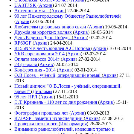
UA3TJ SK
(
Архив
)
24-07-2014
Антенны и мы...
(
Архив
)
27-06-2014
90 лет Нижегородскому Обществу Радиолюбителей
(
Архив
)
23-06-2014
Любителям цифровых видов связи
(
Архив
)
19-05-2014
Дружба на коротких волнах
(
Архив
)
19-05-2014
День Радио и День Победы
(
Архив
)
07-05-2014
RP69GF
(
Архив
)
24-04-2014
R155NN в честь юбилея А.С.Попова
(
Архив
)
16-03-2014
УКВ соревнования 2014
(
Архив
)
02-03-2014
Оплата взносов 2014г
(
Архив
)
27-02-2014
23 февраля
(
Архив
)
24-02-2014
Конференция - 2014
(
Архив
)
02-01-2014
О.В.Лосев - учёный, опередивший время!
(
Архив
)
27-11-
2013
Новый диплом "О.В.Лосев - учёный, опередивший
время!"
(
Дипломы
)
27-11-2013
95 лет НРЛ
(
Архив
)
15-11-2013
Э.Т. Кренкель - 110 лет со дня рождения
(
Архив
)
15-11-
2013
Фотографии прошлых лет
(
Архив
)
03-09-2013
R73ASP - заметки из экспедиции
(
Архив
)
27-08-2013
Проверка позывного
(
Информация
)
26-08-2013
Вниманию радиолюбителей, имеющих третью и