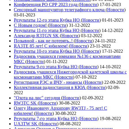
Конференция РО СРР 2023 года
(
Новости
)
17-01-2023
Сенсорный манипулятор телеграфного ключа
(
Новости
)
03-01-2023
Результаты 12-го этапа Кубка НО
(
Новости
)
01-01-2023
С Новым годом!
(
Новости
)
31-12-2022
Результаты 11-го этапа Кубка НО
(
Новости
)
14-12-2022
Александр R3TGN SK
(
Новости
)
03-12-2022
Позывной - как не потерять..!
(
Новости
)
24-11-2022
RA3TE 85 лет! С юбилеем!
(
Новости
)
23-11-2022
Результаты 10-го этапа Кубка НО
(
Новости
)
17-11-2022
Радиосвязь учащихся гимназии №136 с космонавтами
МКС
(
Новости
)
01-11-2022
Результаты 9-го этапа Кубка НО
(
Новости
)
14-10-2022
Радиосвязь учащихся Нижегородской кадетской школы с
космонавтами МКС
(
Новости
)
07-10-2022
Регистрация РЭС и ВЧУ - нюансы
(
Новости
)
22-09-2022
Коллективная радиостанция в КЮА
(
Новости
)
02-09-
2022
"Охота на лис" сегодня
(
Новости
)
02-09-2022
RW3TC SK
(
Новости
)
30-08-2022
Олегу Ивановичу Архипову RW3TJ - 75 лет! С
юбилеем!
(
Новости
)
30-08-2022
Результаты 7-го этапа Кубка НО
(
Новости
)
19-08-2022
UA3TW SK
(
Новости
)
08-08-2022
Александр Окунев о Гречихине и нижегородском