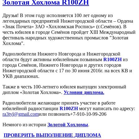
Золотая Хохлома R100ZH
Друзья! В этом году исполняется 100 лет одному из
легендарных предприятий Нижегородской области – Ордена
«Знак Почета» ЗАО «Хохломская Роспись» (г.Семёнов). В
честь юбилея в городе Семёнов пройдет
XIII Международный
фестиваль народных художественных промыслов "Золотая
Хохлома"
.
Радиолюбители Нижнего Новгорода и Нижегородской
области будут активны юбилейным позывным
R
100
ZH
из
города Семёнов, Нижнего Новгорода и других городов
Нижегородской области с 17 по 30 июня 2016г. на всех КВ и
УКВ диапазонах.
Также в честь 100-летнего юбилея выпущен электронный
диплом «Золотая Хохлома»
.
Условия диплома.
Радиолюбители желающие принять участие в работе
юбилейной радиостанции
R
100
ZH
могут написать по адресу:
ra3tyl@gmail.com
или позвонить+7-910-10-99-206
Немного из истории
Золотой Хохломы
.
ПРОВЕРИТЬ ВЫПОЛНЕНИЕ ДИПЛОМА