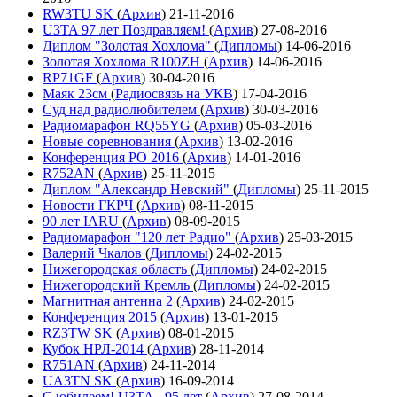
RW3TU SK
(
Архив
)
21-11-2016
U3TA 97 лет Поздравляем!
(
Архив
)
27-08-2016
Диплом "Золотая Хохлома"
(
Дипломы
)
14-06-2016
Золотая Хохлома R100ZH
(
Архив
)
14-06-2016
RP71GF
(
Архив
)
30-04-2016
Маяк 23см
(
Радиосвязь на УКВ
)
17-04-2016
Суд над радиолюбителем
(
Архив
)
30-03-2016
Радиомарафон RQ55YG
(
Архив
)
05-03-2016
Новые соревнования
(
Архив
)
13-02-2016
Конференция РО 2016
(
Архив
)
14-01-2016
R752AN
(
Архив
)
25-11-2015
Диплом "Александр Невский"
(
Дипломы
)
25-11-2015
Новости ГКРЧ
(
Архив
)
08-11-2015
90 лет IARU
(
Архив
)
08-09-2015
Радиомарафон "120 лет Радио"
(
Архив
)
25-03-2015
Валерий Чкалов
(
Дипломы
)
24-02-2015
Нижегородская область
(
Дипломы
)
24-02-2015
Нижегородский Кремль
(
Дипломы
)
24-02-2015
Магнитная антенна 2
(
Архив
)
24-02-2015
Конференция 2015
(
Архив
)
13-01-2015
RZ3TW SK
(
Архив
)
08-01-2015
Кубок НРЛ-2014
(
Архив
)
28-11-2014
R751AN
(
Архив
)
24-11-2014
UA3TN SK
(
Архив
)
16-09-2014
С юбилеем! U3TA - 95 лет
(
Архив
)
27-08-2014