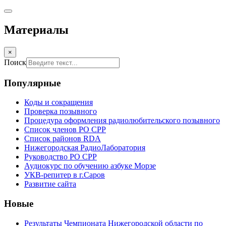
Материалы
×
Поиск
Популярные
Коды и сокращения
Проверка позывного
Процедура оформления радиолюбительского позывного
Список членов РО СРР
Список районов RDA
Нижегородская РадиоЛаборатория
Руководство РО СРР
Аудиокурс по обучению азбуке Морзе
УКВ-репитер в г.Саров
Развитие сайта
Новые
Результаты Чемпионата Нижегородской области по