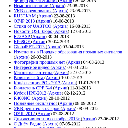
четвёртую категории!
(
Архив
)
26-08-2013
Немного истории
(
Архив
)
23-08-2013
УКВ соревнования
(
Архив
)
23-08-2013
RU3TJ/AM
(
Архив
)
22-08-2013
ОЗЧР 2013
(
Архив
)
16-08-2013
Стихи от UA3TCQ
(
Архив
)
16-08-2013
Новости QSL-бюро
(
Архив
)
12-08-2013
R73ASP
(
Архив
)
30-04-2013
RP68GF
(
Архив
)
30-04-2013
GlobalSET-2013
(
Архив
)
03-04-2013
Изменения в Порядке образования позывных сигналов
(
Архив
)
26-03-2013
Фотографии прошлых лет
(
Архив
)
04-03-2013
Интересное видео
(
Архив
)
04-03-2013
Магнитная антенна
(
Архив
)
22-02-2013
Развитие сайта
(
Архив
)
10-02-2013
Конференция РО - 2013
(
Архив
)
11-01-2013
Бюллетень СРР №4
(
Архив
)
11-01-2013
Кубок НРЛ-2012
(
Архив
)
02-12-2012
R400NO
(
Архив
)
28-10-2012
Позывные бесплатно!
(
Архив
)
08-09-2012
УКВ-репитер в г.Саров
(
Архив
)
08-09-2012
ОЗЧР 2012
(
Архив
)
07-08-2012
Дни активности в сентябре 2013г
(
Архив
)
23-06-2012
С Днём Радио
(
Архив
)
07-05-2012