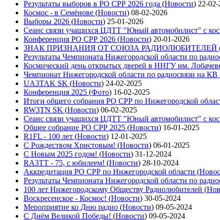
Результаты выборов в РО СРР 2026 года
(
Новости
)
22-02-
Космос - в Семёнове
(
Новости
)
08-02-2026
Выборы 2026
(
Новости
)
25-01-2026
Сеанс связи учащихся ЦДТТ "Юный автомобилист" с ко
Конференция РО СРР 2026
(
Новости
)
20-01-2026
ЗНАК ПРИЗНАНИЯ ОТ СОЮЗА РАДИОЛЮБИТЕЛЕЙ
Результаты Чемпионата Нижегородской области по радио
Космический день открытых дверей в ННГУ им. Лобачев
Чемпионат Нижегородской области по радиосвязи на КВ
UA3TAK SK
(
Новости
)
24-02-2025
Конференция 2025
(
Фото
)
16-02-2025
Итоги общего собрания РО СРР по Нижегородской облас
RW3TN SK
(
Новости
)
06-02-2025
Сеанс связи учащихся ЦДТТ "Юный автомобилист" с ко
Общее собрание РО СРР 2025
(
Новости
)
16-01-2025
R1FL - 100 лет
(
Новости
)
12-01-2025
С Рождеством Христовым!
(
Новости
)
06-01-2025
С Новым 2025 годом!
(
Новости
)
31-12-2024
RA3TT - 75, с юбилеем!
(
Новости
)
28-10-2024
Аккредитация РО СРР по Нижегородской области
(
Ново
Результаты Чемпионата Нижегородской области по радио
100 лет Нижегородскому Обществу Радиолюбителей
(
Нов
Воскресенское - Космос!
(
Новости
)
30-05-2024
Мероприятие ко Дню радио
(
Новости
)
09-05-2024
С Днём Великой Победы!
(
Новости
)
09-05-2024