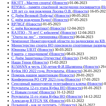
RK3TT - Мастер спорта!
(
Новости
)
01-06-2023
RT95KG - памяти спасённой экспедиции посвящается
(
Но
120 лет со дня рождения Лосева О.В.
(
Новости
)
16-05-202
С Днём Великой Победы!
(
Новости
)
09-05-2023
С днём рождения Радио!
(
Новости
)
07-05-2023
RP78GF
(
Новости
)
01-05-2023
С днём Космонавтики!
(
Новости
)
12-04-2023
RA3TIO - 70 лет! С юбилеем!
(
Новости
)
12-04-2023
"Охота на лис" - тренировка
(
Новости
)
06-04-2023
Чемпионат Нижегородской области по радиосвязи на КВ
Министерство спорта НО присвоило спортивные разряд
Юниоры UB3T
(
Новости
)
30-03-2023
8 марта, с праздником!
(
Новости
)
08-03-2023
С Днём Защитника Отечества!
(
Новости
)
23-02-2023
Наши Герои
(
Новости
)
15-02-2023
R150SNN в честь 150-летия Ф.И.Шаляпина
(
Новости
)
29-
Кубок НО 2022 года. Результаты.
(
Новости
)
26-01-2023
Помощь нашим защитникам
(
Новости
)
20-01-2023
Конференция РО СРР 2023 года
(
Новости
)
17-01-2023
Сенсорный манипулятор телеграфного ключа
(
Новости
)
0
Результаты 12-го этапа Кубка НО
(
Новости
)
01-01-2023
С Новым годом!
(
Новости
)
31-12-2022
Результаты 11-го этапа Кубка НО
(
Новости
)
14-12-2022
Александр R3TGN SK
(
Новости
)
03-12-2022
Позывной - как не потерять..!
(
Новости
)
24-11-2022