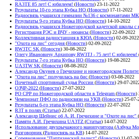
RA3TE 85 лет! С юбилеем!
(
Новости
)
23-11-2022
Результаты 10-го этапа Кубка НО
(
Новости
)
17-11-2022
Радиосвязь учащихся гимназии №136 с космонавтами М
Результаты 9-го этапа Кубка НО
(
Новости
)
14-10-2022
Радиосвязь учащихся Нижегородской кадетской школы 
Регистрация РЭС и ВЧУ - нюансы
(
Новости
)
22-09-2022
Коллективная радиостанция в КЮА
(
Новости
)
02-09-2022
"Охота на лис" сегодня
(
Новости
)
02-09-2022
RW3TC SK
(
Новости
)
30-08-2022
Олегу Ивановичу Архипову RW3TJ - 75 лет! С юбилеем!
Результаты 7-го этапа Кубка НО
(
Новости
)
19-08-2022
UA3TW SK
(
Новости
)
08-08-2022
Александр Окунев о Гречихине и нижегородском Полит
"Охота на лис" получилась на бис
(
Новости
)
03-08-2022
Почетный спортивный судья России
(
Новости
)
29-07-202
ОЗЧР-2022
(
Новости
)
27-07-2022
РО СРР по Нижегородской области в Telegram
(
Новости
)
Чемпионат ПФО по радиосвязи на УКВ
(
Новости
)
25-07-
Результаты 6-го этапа Кубка НО
(
Новости
)
22-07-2022
R3T в полях
(
Статьи
)
22-07-2022
Александр Шейнис об А. И. Гречихине и "Охоте на лис"
Памяти А.И. Гречихина UA3TZ
(
Статьи
)
14-07-2022
Использование двухрычажного манипулятора
(
Азбука Мо
Разговорник
(
Радиосвязь на КВ
)
14-07-2022
Соревнования "Партизанский радист"
(
Новости
)
11-07-2