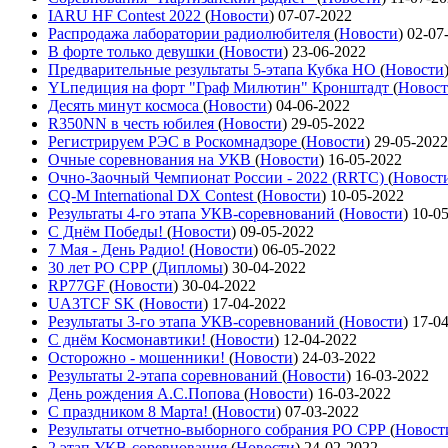
IARU HF Contest 2022
(
Новости
)
07-07-2022
Распродажа лаборатории радиолюбителя
(
Новости
)
02-07
В форте только девушки
(
Новости
)
23-06-2022
Предварительные результаты 5-этапа Кубка НО
(
Новости
YLпедиция на форт "Граф Милютин" Кронштадт
(
Новос
Десять минут космоса
(
Новости
)
04-06-2022
R350NN в честь юбилея
(
Новости
)
29-05-2022
Регистрируем РЭС в Роскомнадзоре
(
Новости
)
29-05-2022
Очные соревнования на УКВ
(
Новости
)
16-05-2022
Очно-Заочный Чемпионат России - 2022 (RRTC)
(
Новост
CQ-M International DX Contest
(
Новости
)
10-05-2022
Результаты 4-го этапа УКВ-соревнований
(
Новости
)
10-0
С Днём Победы!
(
Новости
)
09-05-2022
7 Мая - День Радио!
(
Новости
)
06-05-2022
30 лет РО СРР
(
Дипломы
)
30-04-2022
RP77GF
(
Новости
)
30-04-2022
UA3TCF SK
(
Новости
)
17-04-2022
Результаты 3-го этапа УКВ-соревнований
(
Новости
)
17-0
С днём Космонавтики!
(
Новости
)
12-04-2022
Осторожно - мошенники!
(
Новости
)
24-03-2022
Результаты 2-этапа соревнований
(
Новости
)
16-03-2022
День рождения А.С.Попова
(
Новости
)
16-03-2022
С праздником 8 Марта!
(
Новости
)
07-03-2022
Результаты отчетно-выборного собрания РО СРР
(
Новост
2 этап УКВ-соревнования
(
Новости
)
24-02-2022