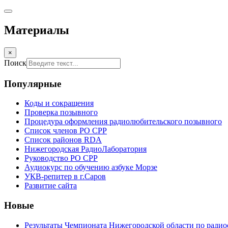
Материалы
×
Поиск
Популярные
Коды и сокращения
Проверка позывного
Процедура оформления радиолюбительского позывного
Список членов РО СРР
Список районов RDA
Нижегородская РадиоЛаборатория
Руководство РО СРР
Аудиокурс по обучению азбуке Морзе
УКВ-репитер в г.Саров
Развитие сайта
Новые
Результаты Чемпионата Нижегородской области по радио