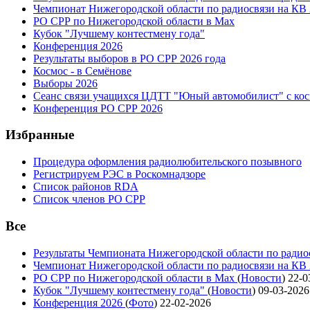
Чемпионат Нижегородской области по радиосвязи на КВ
РО СРР по Нижегородской области в Max
Кубок "Лучшему контестмену года"
Конференция 2026
Результаты выборов в РО СРР 2026 года
Космос - в Семёнове
Выборы 2026
Сеанс связи учащихся ЦДТТ "Юный автомобилист" с ко
Конференция РО СРР 2026
Избранные
Процедура оформления радиолюбительского позывного
Регистрируем РЭС в Роскомнадзоре
Список районов RDA
Список членов РО СРР
Все
Результаты Чемпионата Нижегородской области по радио
Чемпионат Нижегородской области по радиосвязи на КВ
РО СРР по Нижегородской области в Max
(
Новости
)
22-0
Кубок "Лучшему контестмену года"
(
Новости
)
09-03-2026
Конференция 2026
(
Фото
)
22-02-2026