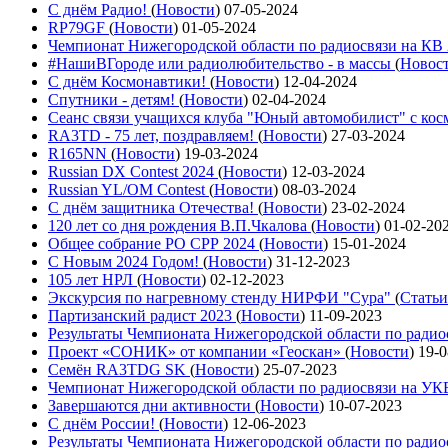
С днём Радио!
(
Новости
)
07-05-2024
RP79GF
(
Новости
)
01-05-2024
Чемпионат Нижегородской области по радиосвязи на КВ
#НашиВГороде или радиолюбительство - в массы
(
Новос
С днём Космонавтики!
(
Новости
)
12-04-2024
Спутники - детям!
(
Новости
)
02-04-2024
Сеанс связи учащихся клуба "Юный автомобилист" с ко
RA3TD - 75 лет, поздравляем!
(
Новости
)
27-03-2024
R165NN
(
Новости
)
19-03-2024
Russian DX Contest 2024
(
Новости
)
12-03-2024
Russian YL/OM Contest
(
Новости
)
08-03-2024
С днём защитника Отечества!
(
Новости
)
23-02-2024
120 лет со дня рождения В.П.Чкалова
(
Новости
)
01-02-20
Общее собрание РО СРР 2024
(
Новости
)
15-01-2024
С Новым 2024 Годом!
(
Новости
)
31-12-2023
105 лет НРЛ
(
Новости
)
02-12-2023
Экскурсия по нагревному стенду НИРФИ "Сура"
(
Статьи
Партизанский радист 2023
(
Новости
)
11-09-2023
Результаты Чемпионата Нижегородской области по ради
Проект «СОНИК» от компании «Геоскан»
(
Новости
)
19-0
Семён RA3TDG SK
(
Новости
)
25-07-2023
Чемпионат Нижегородской области по радиосвязи на У
Завершаются дни активности
(
Новости
)
10-07-2023
С днём России!
(
Новости
)
12-06-2023
Результаты Чемпионата Нижегородской области по ради