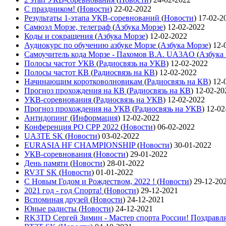
С праздником!
(
Новости
)
22-02-2022
Результаты 1-этапа УКВ-соревнований
(
Новости
)
17-02-2
Самюэл Морзе, телеграф
(
Азбука Морзе
)
12-02-2022
Коды и сокращения
(
Азбука Морзе
)
12-02-2022
Аудиокурс по обучению азбуке Морзе
(
Азбука Морзе
)
12-
Самоучитель кода Морзе - Пахомов В.А. UA3AO
(
Азбука
Полосы частот УКВ
(
Радиосвязь на УКВ
)
12-02-2022
Полосы частот КВ
(
Радиосвязь на КВ
)
12-02-2022
Начинающим коротковолновикам
(
Радиосвязь на КВ
)
12-
Прогноз прохождения на КВ
(
Радиосвязь на КВ
)
12-02-20
УКВ-соревнования
(
Радиосвязь на УКВ
)
12-02-2022
Прогноз прохождения на УКВ
(
Радиосвязь на УКВ
)
12-02
Антидопинг
(
Информация
)
12-02-2022
Конференция РО СРР 2022
(
Новости
)
06-02-2022
UA3TE SK
(
Новости
)
03-02-2022
EURASIA HF CHAMPIONSHIP
(
Новости
)
30-01-2022
УКВ-соревнования
(
Новости
)
29-01-2022
День памяти
(
Новости
)
28-01-2022
RV3T SK
(
Новости
)
01-01-2022
С Новым Годом и Рождеством, 2022 !
(
Новости
)
29-12-20
2021 год - год Cпорта!
(
Новости
)
29-12-2021
Вспоминая друзей
(
Новости
)
24-12-2021
Юные радисты
(
Новости
)
24-12-2021
RK3TD Сергей Зимин - Мастер спорта России! Поздравл