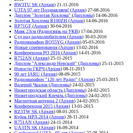
RW3TU SK
(
Архив
)
21-11-2016
U3TA 97 лет Поздравляем!
(
Архив
)
27-08-2016
Диплом "Золотая Хохлома"
(
Дипломы
)
14-06-2016
Золотая Хохлома R100ZH
(
Архив
)
14-06-2016
RP71GF
(
Архив
)
30-04-2016
Маяк 23см
(
Радиосвязь на УКВ
)
17-04-2016
Суд над радиолюбителем
(
Архив
)
30-03-2016
Радиомарафон RQ55YG
(
Архив
)
05-03-2016
Новые соревнования
(
Архив
)
13-02-2016
Конференция РО 2016
(
Архив
)
14-01-2016
R752AN
(
Архив
)
25-11-2015
Диплом "Александр Невский"
(
Дипломы
)
25-11-2015
Новости ГКРЧ
(
Архив
)
08-11-2015
90 лет IARU
(
Архив
)
08-09-2015
Радиомарафон "120 лет Радио"
(
Архив
)
25-03-2015
Валерий Чкалов
(
Дипломы
)
24-02-2015
Нижегородская область
(
Дипломы
)
24-02-2015
Нижегородский Кремль
(
Дипломы
)
24-02-2015
Магнитная антенна 2
(
Архив
)
24-02-2015
Конференция 2015
(
Архив
)
13-01-2015
RZ3TW SK
(
Архив
)
08-01-2015
Кубок НРЛ-2014
(
Архив
)
28-11-2014
R751AN
(
Архив
)
24-11-2014
UA3TN SK
(
Архив
)
16-09-2014
С юбилеем! U3TA - 95 лет
(
Архив
)
27-08-2014