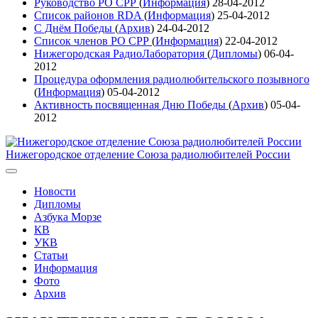
Руководство РО СРР
(
Информация
)
28-04-2012
Список районов RDA
(
Информация
)
25-04-2012
С Днём Победы
(
Архив
)
24-04-2012
Список членов РО СРР
(
Информация
)
22-04-2012
Нижегородская РадиоЛаборатория
(
Дипломы
)
06-04-
2012
Процедура оформления радиолюбительского позывного
(
Информация
)
05-04-2012
Активность посвященная Дню Победы
(
Архив
)
05-04-
2012
Нижегородское отделение Союза радиолюбителей России
Новости
Дипломы
Азбука Морзе
КВ
УКВ
Статьи
Информация
Фото
Архив