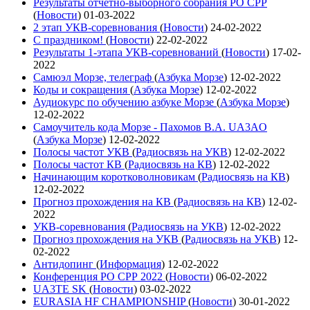
Результаты отчетно-выборного собрания РО СРР
(
Новости
)
01-03-2022
2 этап УКВ-соревнования
(
Новости
)
24-02-2022
С праздником!
(
Новости
)
22-02-2022
Результаты 1-этапа УКВ-соревнований
(
Новости
)
17-02-
2022
Самюэл Морзе, телеграф
(
Азбука Морзе
)
12-02-2022
Коды и сокращения
(
Азбука Морзе
)
12-02-2022
Аудиокурс по обучению азбуке Морзе
(
Азбука Морзе
)
12-02-2022
Самоучитель кода Морзе - Пахомов В.А. UA3AO
(
Азбука Морзе
)
12-02-2022
Полосы частот УКВ
(
Радиосвязь на УКВ
)
12-02-2022
Полосы частот КВ
(
Радиосвязь на КВ
)
12-02-2022
Начинающим коротковолновикам
(
Радиосвязь на КВ
)
12-02-2022
Прогноз прохождения на КВ
(
Радиосвязь на КВ
)
12-02-
2022
УКВ-соревнования
(
Радиосвязь на УКВ
)
12-02-2022
Прогноз прохождения на УКВ
(
Радиосвязь на УКВ
)
12-
02-2022
Антидопинг
(
Информация
)
12-02-2022
Конференция РО СРР 2022
(
Новости
)
06-02-2022
UA3TE SK
(
Новости
)
03-02-2022
EURASIA HF CHAMPIONSHIP
(
Новости
)
30-01-2022