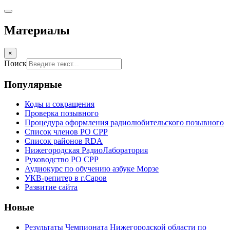
Материалы
×
Поиск
Популярные
Коды и сокращения
Проверка позывного
Процедура оформления радиолюбительского позывного
Список членов РО СРР
Список районов RDA
Нижегородская РадиоЛаборатория
Руководство РО СРР
Аудиокурс по обучению азбуке Морзе
УКВ-репитер в г.Саров
Развитие сайта
Новые
Результаты Чемпионата Нижегородской области по