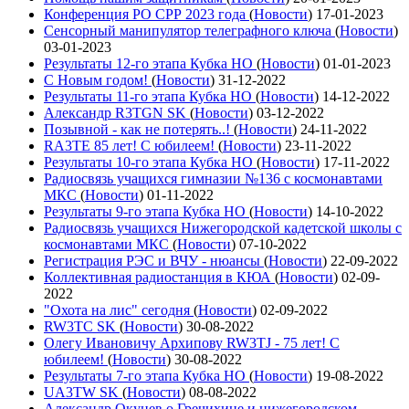
Конференция РО СРР 2023 года
(
Новости
)
17-01-2023
Сенсорный манипулятор телеграфного ключа
(
Новости
)
03-01-2023
Результаты 12-го этапа Кубка НО
(
Новости
)
01-01-2023
С Новым годом!
(
Новости
)
31-12-2022
Результаты 11-го этапа Кубка НО
(
Новости
)
14-12-2022
Александр R3TGN SK
(
Новости
)
03-12-2022
Позывной - как не потерять..!
(
Новости
)
24-11-2022
RA3TE 85 лет! С юбилеем!
(
Новости
)
23-11-2022
Результаты 10-го этапа Кубка НО
(
Новости
)
17-11-2022
Радиосвязь учащихся гимназии №136 с космонавтами
МКС
(
Новости
)
01-11-2022
Результаты 9-го этапа Кубка НО
(
Новости
)
14-10-2022
Радиосвязь учащихся Нижегородской кадетской школы с
космонавтами МКС
(
Новости
)
07-10-2022
Регистрация РЭС и ВЧУ - нюансы
(
Новости
)
22-09-2022
Коллективная радиостанция в КЮА
(
Новости
)
02-09-
2022
"Охота на лис" сегодня
(
Новости
)
02-09-2022
RW3TC SK
(
Новости
)
30-08-2022
Олегу Ивановичу Архипову RW3TJ - 75 лет! С
юбилеем!
(
Новости
)
30-08-2022
Результаты 7-го этапа Кубка НО
(
Новости
)
19-08-2022
UA3TW SK
(
Новости
)
08-08-2022
Александр Окунев о Гречихине и нижегородском