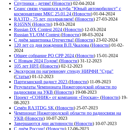
Спутники - детям!
(
Новости
)
02-04-2024
Сеанс связи учащихся клуба "Юный автомобилист" с
космонавтами МКС 25.01.24
(
Новости
)
01-04-2024
RA3TD - 75 лет, поздравляем!
(
Новости
)
27-03-2024
R165NN
(
Новости
)
19-03-2024
Russian DX Contest 2024
(
Новости
)
12-03-2024
Russian YL/OM Contest
(
Новости
)
08-03-2024
С днём защитника Отечества!
(
Новости
)
23-02-2024
120 лет со дня рождения В.П.Чкалова
(
Новости
)
01-02-
2024
Общее собрание РО СРР 2024
(
Новости
)
15-01-2024
С Новым 2024 Годом!
(
Новости
)
31-12-2023
105 лет НРЛ
(
Новости
)
02-12-2023
Экскурсия по нагревному стенду НИРФИ "Сура"
(
Статьи
)
01-12-2023
Партизанский радист 2023
(
Новости
)
11-09-2023
Результаты Чемпионата Нижегородской области по
радиосвязи на УКВ
(
Новости
)
19-08-2023
Проект «СОНИК» от компании «Геоскан»
(
Новости
)
19-
08-2023
Семён RA3TDG SK
(
Новости
)
25-07-2023
Чемпионат Нижегородской области по радиосвязи на
УКВ
(
Новости
)
10-07-2023
Завершаются дни активности
(
Новости
)
10-07-2023
С днём России!
(
Новости
)
12-06-2023