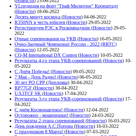
(
Новости
)
23-06-2022
YLпедиция на форт "Граф Милютин" Кронштадт
(
Новости
)
18-06-2022
Десять минут космоса
(
Новости
)
04-06-2022
R350NN в честь юбилея
(
Новости
)
29-05-2022
Регистрируем РЭС в Роскомнадзоре
(
Новости
)
29-05-
2022
Очные соревнования на УКВ
(
Новости
)
16-05-2022
Очно-Заочный Чемпионат России - 2022 (RRTC)
(
Новости
)
12-05-2022
CQ-M International DX Contest
(
Новости
)
10-05-2022
Результаты 4-го этапа УКВ-соревнований
(
Новости
)
10-
05-2022
С Днём Победы!
(
Новости
)
09-05-2022
7 Мая - День Радио!
(
Новости
)
06-05-2022
30 лет РО СРР
(
Дипломы
)
30-04-2022
RP77GF
(
Новости
)
30-04-2022
UA3TCF SK
(
Новости
)
17-04-2022
Результаты 3-го этапа УКВ-соревнований
(
Новости
)
17-
04-2022
С днём Космонавтики!
(
Новости
)
12-04-2022
Осторожно - мошенники!
(
Новости
)
24-03-2022
Результаты 2-этапа соревнований
(
Новости
)
16-03-2022
День рождения А.С.Попова
(
Новости
)
16-03-2022
С праздником 8 Марта!
(
Новости
)
07-03-2022