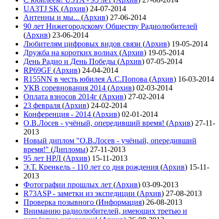
UA3TJ SK
(
Архив
)
24-07-2014
Антенны и мы...
(
Архив
)
27-06-2014
90 лет Нижегородскому Обществу Радиолюбителей
(
Архив
)
23-06-2014
Любителям цифровых видов связи
(
Архив
)
19-05-2014
Дружба на коротких волнах
(
Архив
)
19-05-2014
День Радио и День Победы
(
Архив
)
07-05-2014
RP69GF
(
Архив
)
24-04-2014
R155NN в честь юбилея А.С.Попова
(
Архив
)
16-03-2014
УКВ соревнования 2014
(
Архив
)
02-03-2014
Оплата взносов 2014г
(
Архив
)
27-02-2014
23 февраля
(
Архив
)
24-02-2014
Конференция - 2014
(
Архив
)
02-01-2014
О.В.Лосев - учёный, опередивший время!
(
Архив
)
27-11-
2013
Новый диплом "О.В.Лосев - учёный, опередивший
время!"
(
Дипломы
)
27-11-2013
95 лет НРЛ
(
Архив
)
15-11-2013
Э.Т. Кренкель - 110 лет со дня рождения
(
Архив
)
15-11-
2013
Фотографии прошлых лет
(
Архив
)
03-09-2013
R73ASP - заметки из экспедиции
(
Архив
)
27-08-2013
Проверка позывного
(
Информация
)
26-08-2013
Вниманию радиолюбителей, имеющих третью и