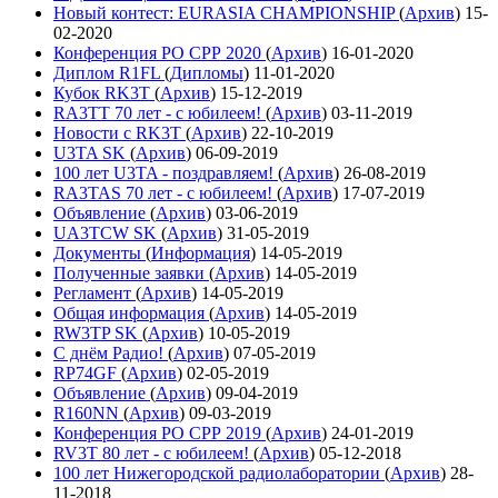
Новый контест: EURASIA CHAMPIONSHIP
(
Архив
)
15-
02-2020
Конференция РО СРР 2020
(
Архив
)
16-01-2020
Диплом R1FL
(
Дипломы
)
11-01-2020
Кубок RK3T
(
Архив
)
15-12-2019
RA3TT 70 лет - с юбилеем!
(
Архив
)
03-11-2019
Новости с RK3T
(
Архив
)
22-10-2019
U3TA SK
(
Архив
)
06-09-2019
100 лет U3TA - поздравляем!
(
Архив
)
26-08-2019
RA3TAS 70 лет - с юбилеем!
(
Архив
)
17-07-2019
Объявление
(
Архив
)
03-06-2019
UA3TCW SK
(
Архив
)
31-05-2019
Документы
(
Информация
)
14-05-2019
Полученные заявки
(
Архив
)
14-05-2019
Регламент
(
Архив
)
14-05-2019
Общая информация
(
Архив
)
14-05-2019
RW3TP SK
(
Архив
)
10-05-2019
С днём Радио!
(
Архив
)
07-05-2019
RP74GF
(
Архив
)
02-05-2019
Объявление
(
Архив
)
09-04-2019
R160NN
(
Архив
)
09-03-2019
Конференция РО СРР 2019
(
Архив
)
24-01-2019
RV3T 80 лет - с юбилеем!
(
Архив
)
05-12-2018
100 лет Нижегородской радиолаборатории
(
Архив
)
28-
11-2018