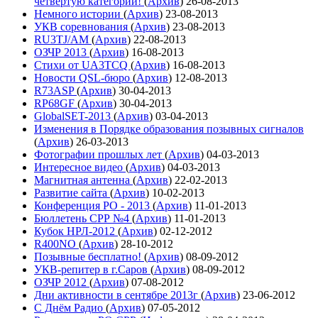
четвёртую категории!
(
Архив
)
26-08-2013
Немного истории
(
Архив
)
23-08-2013
УКВ соревнования
(
Архив
)
23-08-2013
RU3TJ/AM
(
Архив
)
22-08-2013
ОЗЧР 2013
(
Архив
)
16-08-2013
Стихи от UA3TCQ
(
Архив
)
16-08-2013
Новости QSL-бюро
(
Архив
)
12-08-2013
R73ASP
(
Архив
)
30-04-2013
RP68GF
(
Архив
)
30-04-2013
GlobalSET-2013
(
Архив
)
03-04-2013
Изменения в Порядке образования позывных сигналов
(
Архив
)
26-03-2013
Фотографии прошлых лет
(
Архив
)
04-03-2013
Интересное видео
(
Архив
)
04-03-2013
Магнитная антенна
(
Архив
)
22-02-2013
Развитие сайта
(
Архив
)
10-02-2013
Конференция РО - 2013
(
Архив
)
11-01-2013
Бюллетень СРР №4
(
Архив
)
11-01-2013
Кубок НРЛ-2012
(
Архив
)
02-12-2012
R400NO
(
Архив
)
28-10-2012
Позывные бесплатно!
(
Архив
)
08-09-2012
УКВ-репитер в г.Саров
(
Архив
)
08-09-2012
ОЗЧР 2012
(
Архив
)
07-08-2012
Дни активности в сентябре 2013г
(
Архив
)
23-06-2012
С Днём Радио
(
Архив
)
07-05-2012