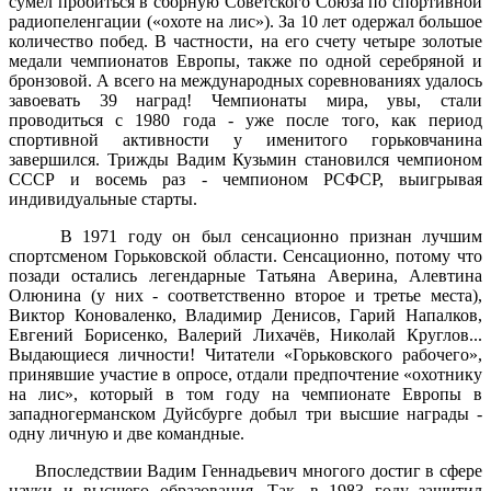
сумел пробиться в сборную Советского Союза по спортивной
радиопеленгации («охоте на лис»). За 10 лет одержал большое
количество побед. В частности, на его счету четыре золотые
медали чемпионатов Европы, также по одной серебряной и
бронзовой. А всего на международных соревнованиях удалось
завоевать 39 наград! Чемпионаты мира, увы, стали
проводиться с 1980 года - уже после того, как период
спортивной активности у именитого горьковчанина
завершился. Трижды Вадим Кузьмин становился чемпионом
СССР и восемь раз - чемпионом РСФСР, выигрывая
индивидуальные старты.
В 1971 году он был сенсационно признан лучшим
спортсменом Горьковской области. Сенсационно, потому что
позади остались легендарные Татьяна Аверина, Алевтина
Олюнина (у них - соответственно второе и третье места),
Виктор Коноваленко, Владимир Денисов, Гарий Напалков,
Евгений Борисенко, Валерий Лихачёв, Николай Круглов...
Выдающиеся личности! Читатели «Горьковского рабочего»,
принявшие участие в опросе, отдали предпочтение «охотнику
на лис», который в том году на чемпионате Европы в
западногерманском Дуйсбурге добыл три высшие награды -
одну личную и две командные.
Впоследствии Вадим Геннадьевич многого достиг в сфере
науки и высшего образования. Так, в 1983 году защитил