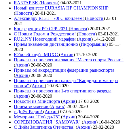
RA3TAP SK
(
Новости
)
04-02-2021
Новый контест EURASIA HF CHAMPIONSHIP
(
Новости
)
28-01-2021
Александру RT3T - 70! С юбилеем!
(
Новости
)
23-01-
2021
Конференция РО СРР 2021
(
Новости
)
20-01-2021
С Новым Годом и Рождеством!
(
Новости
)
03-01-2021
RU21NY Новогодний марафон
(
Архив
)
14-12-2020
Приём экзаменов дистанционно
(
Информация
)
05-11-
2020
Юбилей клуба MDXC
(
Архив
)
15-10-2020
Приказы о присвоении звания "Мастер спорта России"
(
Архив
)
20-08-2020
Приказы об аккредитации федерации радиоспорта
(
Архив
)
20-08-2020
Приказы о присвоении разряда "Кандидат в мастера
спорта"
(
Архив
)
20-08-2020
Приказы о присвоении 1-го спортивного разряда
(
Архив
)
20-08-2020
Новости из Минспорта
(
Архив
)
17-08-2020
Приём экзаменов
(
Архив
)
28-07-2020
с Днём Радио!
(
Архив
)
07-05-2020
Мемориал "Победа-75"
(
Архив
)
20-04-2020
СОРЕВНОВАНИЯ "SAMOVAR"
(
Архив
)
10-04-2020
С Днём Защитника Отечества!
(
Архив
)
23-02-2020