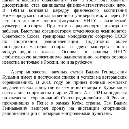
диссертацию, став кандидатом физико-математических наук.
В 1991-м возглавил кафедру физического воспитания
Нижегородского государственного университета, а через 10
лет стал деканом нового факультета ННГУ - физической
культуры и спорта. При этом о радиоспорте никогда не
забывал. Выступал организатором студенческих чемпионатов
Советского Союза, тренировал молодёжную сборную СССР
по спортивной радиопеленгации. Подготовил более
пятнадцати мастеров спорта и двух мастеров спорта
международного класса. Основал в родном ННГУ
любительскую коллективную радиостанцию, которая хорошо
известна не только в России, но и за рубежом.
Автор множества научных статей Вадим Геннадьевич
Кузьмин имеет в послужном списке и успехи на ветеранских
соревнованиях. В 2016 году он привёз полный комплект
медалей из Болгарии, где на чемпионате мира и Кубке мира
состязались спортсмены старше 70 лет. А в 2021-м поднялся
на пьедестал соревнований Союза радиолюбителей России,
проходивших в Пензе в рамках Кубка страны. Там Вадим
Геннадьевич выиграл бронзу на дистанции спортивной
радиопеленгации с четырьмя контрольными пунктами.