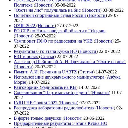
Политехе
(
Новости
)
05-08-2022
"Охота на лис" получилась на бис
(
Новости
)
03-08-2022
Почетный спортивный судья России
(
Новости
)
29-07-
2022
ОЗЧР-2022
(
Новости
)
27-07-2022
РО СРР по Нижегородской области в Telegram
(
Новости
)
25-07-2022
Чемпионат ПФО по радиосвязи на УКВ
(
Новости
)
25-
07-2022
Результаты 6-го этапа Кубка НО
(
Новости
)
22-07-2022
R3T в полях
(
Статьи
)
22-07-2022
Александр Шейнис об А. И. Гречихине и "Охоте на лис"
(
Новости
)
20-07-2022
Памяти А.И. Гречихина UA3TZ
(
Статьи
)
14-07-2022
Использование двухрычажного манипулятора
(
Азбука
Морзе
)
14-07-2022
Разговорник
(
Радиосвязь на КВ
)
14-07-2022
Соревнования "Партизанский радист"
(
Новости
)
11-07-
2022
IARU HF Contest 2022
(
Новости
)
07-07-2022
Распродажа лаборатории радиолюбителя
(
Новости
)
02-
07-2022
В форте только девушки
(
Новости
)
23-06-2022
Предварительные результаты 5-этапа Кубка НО