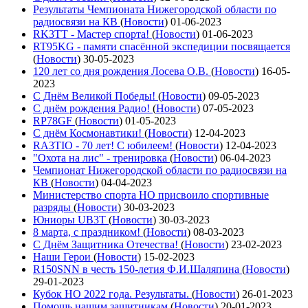
Результаты Чемпионата Нижегородской области по
радиосвязи на КВ
(
Новости
)
01-06-2023
RK3TT - Мастер спорта!
(
Новости
)
01-06-2023
RT95KG - памяти спасённой экспедиции посвящается
(
Новости
)
30-05-2023
120 лет со дня рождения Лосева О.В.
(
Новости
)
16-05-
2023
С Днём Великой Победы!
(
Новости
)
09-05-2023
С днём рождения Радио!
(
Новости
)
07-05-2023
RP78GF
(
Новости
)
01-05-2023
С днём Космонавтики!
(
Новости
)
12-04-2023
RA3TIO - 70 лет! С юбилеем!
(
Новости
)
12-04-2023
"Охота на лис" - тренировка
(
Новости
)
06-04-2023
Чемпионат Нижегородской области по радиосвязи на
КВ
(
Новости
)
04-04-2023
Министерство спорта НО присвоило спортивные
разряды
(
Новости
)
30-03-2023
Юниоры UB3T
(
Новости
)
30-03-2023
8 марта, с праздником!
(
Новости
)
08-03-2023
С Днём Защитника Отечества!
(
Новости
)
23-02-2023
Наши Герои
(
Новости
)
15-02-2023
R150SNN в честь 150-летия Ф.И.Шаляпина
(
Новости
)
29-01-2023
Кубок НО 2022 года. Результаты.
(
Новости
)
26-01-2023
Помощь нашим защитникам
(
Новости
)
20-01-2023