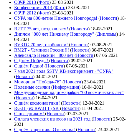
ОЗЧР 2013
(
Фото
)
23-08-2021
Конференция 2013
(
Фото
)
23-08-2021
ОЗЧР 2012
(
Фото
)
23-08-2021
СУРА на 800-летие Нижнего Новгорода!
(
Новости
)
18-
08-2021
R2TT 75 лет, поздравляем!
(
Новости
)
18-08-2021
Диплом "800 лет Нижнему Новгороду"
(
Дипломы
)
14-
08-2021
RV3TG 70 лет, с юбилеем!
(
Новости
)
07-08-2021
RM2T - Чемпион России!!!
(
Новости
)
30-07-2021
Александр Невский - 800 лет
(
Новости
)
07-06-2021
С Днём Победы!
(
Новости
)
09-05-2021
C днём Радио!
(
Новости
)
07-05-2021
7 мая 2021 года SSTV КВ-эксперимент - "СУРА"
(
Новости
)
04-05-2021
Мемориал "Победа-76"
(
Новости
)
23-04-2021
Полезные ссылки
(
Информация
)
16-04-2021
Международный радиомарафон "60 космических лет"
(
Новости
)
16-04-2021
С днём космонавтики!
(
Новости
)
12-04-2021
RG3T (ex RW3TT) SK
(
Новости
)
11-04-2021
С праздником!
(
Новости
)
07-03-2021
Оплата членских взносов на 2021 год
(
Новости
)
25-02-
2021
С днём защитника Отечества!
(
Новости
)
23-02-2021