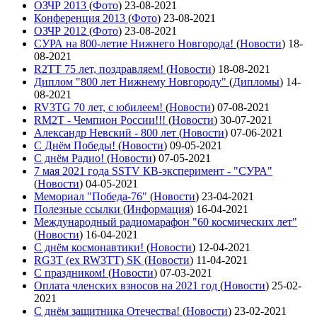
ОЗЧР 2013
(
Фото
)
23-08-2021
Конференция 2013
(
Фото
)
23-08-2021
ОЗЧР 2012
(
Фото
)
23-08-2021
СУРА на 800-летие Нижнего Новгорода!
(
Новости
)
18-
08-2021
R2TT 75 лет, поздравляем!
(
Новости
)
18-08-2021
Диплом "800 лет Нижнему Новгороду"
(
Дипломы
)
14-
08-2021
RV3TG 70 лет, с юбилеем!
(
Новости
)
07-08-2021
RM2T - Чемпион России!!!
(
Новости
)
30-07-2021
Александр Невский - 800 лет
(
Новости
)
07-06-2021
С Днём Победы!
(
Новости
)
09-05-2021
C днём Радио!
(
Новости
)
07-05-2021
7 мая 2021 года SSTV КВ-эксперимент - "СУРА"
(
Новости
)
04-05-2021
Мемориал "Победа-76"
(
Новости
)
23-04-2021
Полезные ссылки
(
Информация
)
16-04-2021
Международный радиомарафон "60 космических лет"
(
Новости
)
16-04-2021
С днём космонавтики!
(
Новости
)
12-04-2021
RG3T (ex RW3TT) SK
(
Новости
)
11-04-2021
С праздником!
(
Новости
)
07-03-2021
Оплата членских взносов на 2021 год
(
Новости
)
25-02-
2021
С днём защитника Отечества!
(
Новости
)
23-02-2021