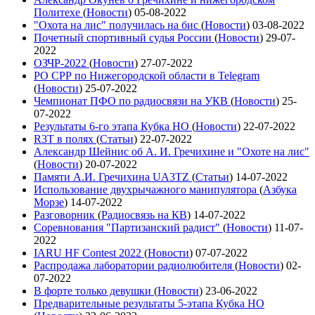
Политехе
(
Новости
)
05-08-2022
"Охота на лис" получилась на бис
(
Новости
)
03-08-2022
Почетный спортивный судья России
(
Новости
)
29-07-
2022
ОЗЧР-2022
(
Новости
)
27-07-2022
РО СРР по Нижегородской области в Telegram
(
Новости
)
25-07-2022
Чемпионат ПФО по радиосвязи на УКВ
(
Новости
)
25-
07-2022
Результаты 6-го этапа Кубка НО
(
Новости
)
22-07-2022
R3T в полях
(
Статьи
)
22-07-2022
Александр Шейнис об А. И. Гречихине и "Охоте на лис"
(
Новости
)
20-07-2022
Памяти А.И. Гречихина UA3TZ
(
Статьи
)
14-07-2022
Использование двухрычажного манипулятора
(
Азбука
Морзе
)
14-07-2022
Разговорник
(
Радиосвязь на КВ
)
14-07-2022
Соревнования "Партизанский радист"
(
Новости
)
11-07-
2022
IARU HF Contest 2022
(
Новости
)
07-07-2022
Распродажа лаборатории радиолюбителя
(
Новости
)
02-
07-2022
В форте только девушки
(
Новости
)
23-06-2022
Предварительные результаты 5-этапа Кубка НО