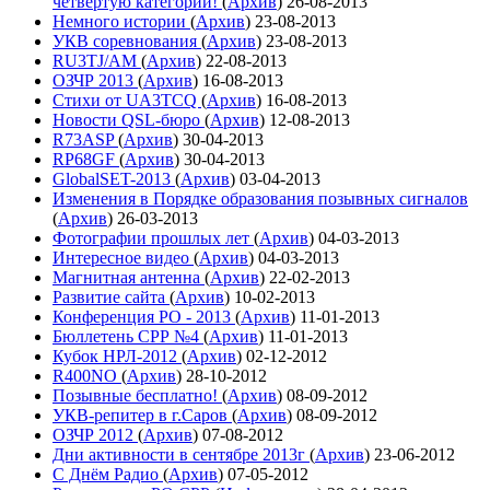
четвёртую категории!
(
Архив
)
26-08-2013
Немного истории
(
Архив
)
23-08-2013
УКВ соревнования
(
Архив
)
23-08-2013
RU3TJ/AM
(
Архив
)
22-08-2013
ОЗЧР 2013
(
Архив
)
16-08-2013
Стихи от UA3TCQ
(
Архив
)
16-08-2013
Новости QSL-бюро
(
Архив
)
12-08-2013
R73ASP
(
Архив
)
30-04-2013
RP68GF
(
Архив
)
30-04-2013
GlobalSET-2013
(
Архив
)
03-04-2013
Изменения в Порядке образования позывных сигналов
(
Архив
)
26-03-2013
Фотографии прошлых лет
(
Архив
)
04-03-2013
Интересное видео
(
Архив
)
04-03-2013
Магнитная антенна
(
Архив
)
22-02-2013
Развитие сайта
(
Архив
)
10-02-2013
Конференция РО - 2013
(
Архив
)
11-01-2013
Бюллетень СРР №4
(
Архив
)
11-01-2013
Кубок НРЛ-2012
(
Архив
)
02-12-2012
R400NO
(
Архив
)
28-10-2012
Позывные бесплатно!
(
Архив
)
08-09-2012
УКВ-репитер в г.Саров
(
Архив
)
08-09-2012
ОЗЧР 2012
(
Архив
)
07-08-2012
Дни активности в сентябре 2013г
(
Архив
)
23-06-2012
С Днём Радио
(
Архив
)
07-05-2012