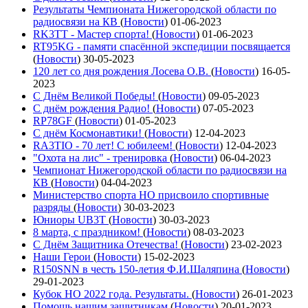
Результаты Чемпионата Нижегородской области по
радиосвязи на КВ
(
Новости
)
01-06-2023
RK3TT - Мастер спорта!
(
Новости
)
01-06-2023
RT95KG - памяти спасённой экспедиции посвящается
(
Новости
)
30-05-2023
120 лет со дня рождения Лосева О.В.
(
Новости
)
16-05-
2023
С Днём Великой Победы!
(
Новости
)
09-05-2023
С днём рождения Радио!
(
Новости
)
07-05-2023
RP78GF
(
Новости
)
01-05-2023
С днём Космонавтики!
(
Новости
)
12-04-2023
RA3TIO - 70 лет! С юбилеем!
(
Новости
)
12-04-2023
"Охота на лис" - тренировка
(
Новости
)
06-04-2023
Чемпионат Нижегородской области по радиосвязи на
КВ
(
Новости
)
04-04-2023
Министерство спорта НО присвоило спортивные
разряды
(
Новости
)
30-03-2023
Юниоры UB3T
(
Новости
)
30-03-2023
8 марта, с праздником!
(
Новости
)
08-03-2023
С Днём Защитника Отечества!
(
Новости
)
23-02-2023
Наши Герои
(
Новости
)
15-02-2023
R150SNN в честь 150-летия Ф.И.Шаляпина
(
Новости
)
29-01-2023
Кубок НО 2022 года. Результаты.
(
Новости
)
26-01-2023
Помощь нашим защитникам
(
Новости
)
20-01-2023