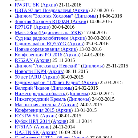
RW3TU SK
(
Архив
)
21-11-2016
U3TA 97 лет Поздравляем!
(
Архив
)
27-08-2016
Диплом "Золотая Хохлома"
(
Дипломы
)
14-06-2016
Золотая Хохлома R100ZH
(
Архив
)
14-06-2016
RP71GF
(
Архив
)
30-04-2016
Маяк 23см
(
Радиосвязь на УКВ
)
17-04-2016
Суд над радиолюбителем
(
Архив
)
30-03-2016
Радиомарафон RQ55YG
(
Архив
)
05-03-2016
Новые соревнования
(
Архив
)
13-02-2016
Конференция РО 2016
(
Архив
)
14-01-2016
R752AN
(
Архив
)
25-11-2015
Диплом "Александр Невский"
(
Дипломы
)
25-11-2015
Новости ГКРЧ
(
Архив
)
08-11-2015
90 лет IARU
(
Архив
)
08-09-2015
Радиомарафон "120 лет Радио"
(
Архив
)
25-03-2015
Валерий Чкалов
(
Дипломы
)
24-02-2015
Нижегородская область
(
Дипломы
)
24-02-2015
Нижегородский Кремль
(
Дипломы
)
24-02-2015
Магнитная антенна 2
(
Архив
)
24-02-2015
Конференция 2015
(
Архив
)
13-01-2015
RZ3TW SK
(
Архив
)
08-01-2015
Кубок НРЛ-2014
(
Архив
)
28-11-2014
R751AN
(
Архив
)
24-11-2014
UA3TN SK
(
Архив
)
16-09-2014
С юбилеем! U3TA - 95 лет
(
Архив
)
27-08-2014