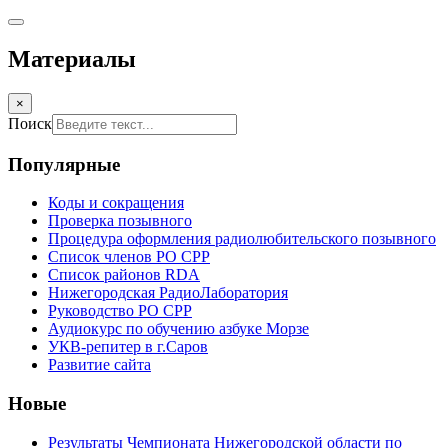
Материалы
×
Поиск
Популярные
Коды и сокращения
Проверка позывного
Процедура оформления радиолюбительского позывного
Список членов РО СРР
Список районов RDA
Нижегородская РадиоЛаборатория
Руководство РО СРР
Аудиокурс по обучению азбуке Морзе
УКВ-репитер в г.Саров
Развитие сайта
Новые
Результаты Чемпионата Нижегородской области по