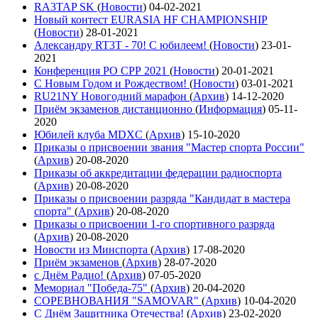
RA3TAP SK
(
Новости
)
04-02-2021
Новый контест EURASIA HF CHAMPIONSHIP
(
Новости
)
28-01-2021
Александру RT3T - 70! С юбилеем!
(
Новости
)
23-01-
2021
Конференция РО СРР 2021
(
Новости
)
20-01-2021
С Новым Годом и Рождеством!
(
Новости
)
03-01-2021
RU21NY Новогодний марафон
(
Архив
)
14-12-2020
Приём экзаменов дистанционно
(
Информация
)
05-11-
2020
Юбилей клуба MDXC
(
Архив
)
15-10-2020
Приказы о присвоении звания "Мастер спорта России"
(
Архив
)
20-08-2020
Приказы об аккредитации федерации радиоспорта
(
Архив
)
20-08-2020
Приказы о присвоении разряда "Кандидат в мастера
спорта"
(
Архив
)
20-08-2020
Приказы о присвоении 1-го спортивного разряда
(
Архив
)
20-08-2020
Новости из Минспорта
(
Архив
)
17-08-2020
Приём экзаменов
(
Архив
)
28-07-2020
с Днём Радио!
(
Архив
)
07-05-2020
Мемориал "Победа-75"
(
Архив
)
20-04-2020
СОРЕВНОВАНИЯ "SAMOVAR"
(
Архив
)
10-04-2020
С Днём Защитника Отечества!
(
Архив
)
23-02-2020