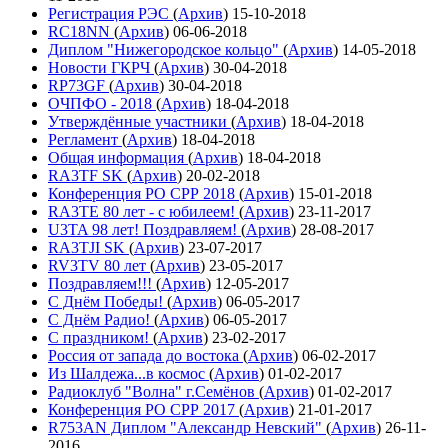
Регистрация РЭС
(
Архив
)
15-10-2018
RC18NN
(
Архив
)
06-06-2018
Диплом "Нижегородское кольцо"
(
Архив
)
14-05-2018
Новости ГКРЧ
(
Архив
)
30-04-2018
RP73GF
(
Архив
)
30-04-2018
ОЧПФО - 2018
(
Архив
)
18-04-2018
Утверждённые участники
(
Архив
)
18-04-2018
Регламент
(
Архив
)
18-04-2018
Общая информация
(
Архив
)
18-04-2018
RA3TF SK
(
Архив
)
20-02-2018
Конференция РО СРР 2018
(
Архив
)
15-01-2018
RA3TE 80 лет - с юбилеем!
(
Архив
)
23-11-2017
U3TA 98 лет! Поздравляем!
(
Архив
)
28-08-2017
RA3TJI SK
(
Архив
)
23-07-2017
RV3TV 80 лет
(
Архив
)
23-05-2017
Поздравляем!!!
(
Архив
)
12-05-2017
С Днём Победы!
(
Архив
)
06-05-2017
С Днём Радио!
(
Архив
)
06-05-2017
С праздником!
(
Архив
)
23-02-2017
Россия от запада до востока
(
Архив
)
06-02-2017
Из Шалдежа...в космос
(
Архив
)
01-02-2017
Радиоклуб "Волна" г.Семёнов
(
Архив
)
01-02-2017
Конференция РО СРР 2017
(
Архив
)
21-01-2017
R753AN Диплом "Александр Невский"
(
Архив
)
26-11-
2016