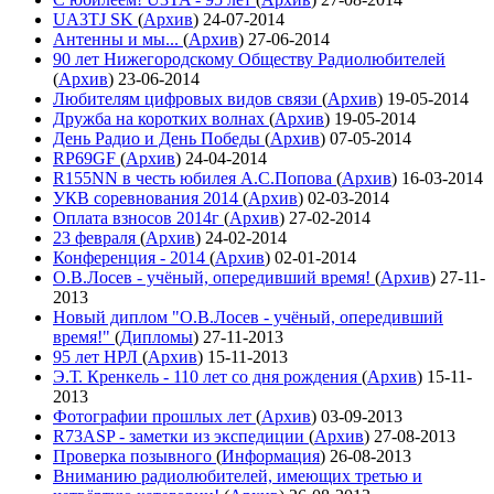
UA3TJ SK
(
Архив
)
24-07-2014
Антенны и мы...
(
Архив
)
27-06-2014
90 лет Нижегородскому Обществу Радиолюбителей
(
Архив
)
23-06-2014
Любителям цифровых видов связи
(
Архив
)
19-05-2014
Дружба на коротких волнах
(
Архив
)
19-05-2014
День Радио и День Победы
(
Архив
)
07-05-2014
RP69GF
(
Архив
)
24-04-2014
R155NN в честь юбилея А.С.Попова
(
Архив
)
16-03-2014
УКВ соревнования 2014
(
Архив
)
02-03-2014
Оплата взносов 2014г
(
Архив
)
27-02-2014
23 февраля
(
Архив
)
24-02-2014
Конференция - 2014
(
Архив
)
02-01-2014
О.В.Лосев - учёный, опередивший время!
(
Архив
)
27-11-
2013
Новый диплом "О.В.Лосев - учёный, опередивший
время!"
(
Дипломы
)
27-11-2013
95 лет НРЛ
(
Архив
)
15-11-2013
Э.Т. Кренкель - 110 лет со дня рождения
(
Архив
)
15-11-
2013
Фотографии прошлых лет
(
Архив
)
03-09-2013
R73ASP - заметки из экспедиции
(
Архив
)
27-08-2013
Проверка позывного
(
Информация
)
26-08-2013
Вниманию радиолюбителей, имеющих третью и