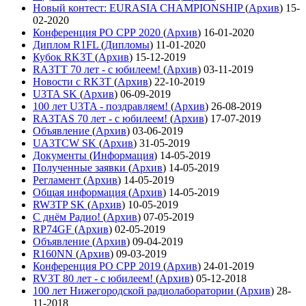
Новый контест: EURASIA CHAMPIONSHIP
(
Архив
)
15-
02-2020
Конференция РО СРР 2020
(
Архив
)
16-01-2020
Диплом R1FL
(
Дипломы
)
11-01-2020
Кубок RK3T
(
Архив
)
15-12-2019
RA3TT 70 лет - с юбилеем!
(
Архив
)
03-11-2019
Новости с RK3T
(
Архив
)
22-10-2019
U3TA SK
(
Архив
)
06-09-2019
100 лет U3TA - поздравляем!
(
Архив
)
26-08-2019
RA3TAS 70 лет - с юбилеем!
(
Архив
)
17-07-2019
Объявление
(
Архив
)
03-06-2019
UA3TCW SK
(
Архив
)
31-05-2019
Документы
(
Информация
)
14-05-2019
Полученные заявки
(
Архив
)
14-05-2019
Регламент
(
Архив
)
14-05-2019
Общая информация
(
Архив
)
14-05-2019
RW3TP SK
(
Архив
)
10-05-2019
С днём Радио!
(
Архив
)
07-05-2019
RP74GF
(
Архив
)
02-05-2019
Объявление
(
Архив
)
09-04-2019
R160NN
(
Архив
)
09-03-2019
Конференция РО СРР 2019
(
Архив
)
24-01-2019
RV3T 80 лет - с юбилеем!
(
Архив
)
05-12-2018
100 лет Нижегородской радиолаборатории
(
Архив
)
28-
11-2018