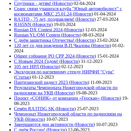
Спутники - детям!
(
Новости
)
02-04-2024
Сеанс связи учащихся клуба "Юный автомобилист" с
космонавтами МКС 25.01.24
(
Новости
)
01-04-2024
RA3TD - 75 лет, поздравляем!
(
Новости
)
27-03-2024
R165NN
(
Новости
)
19-03-2024
Russian DX Contest 2024
(
Новости
)
12-03-2024
Russian YL/OM Contest
(
Новости
)
08-03-2024
С днём защитника Отечества!
(
Новости
)
23-02-2024
120 лет со дня рождения В.П.Чкалова
(
Новости
)
01-02-
2024
Общее собрание РО СРР 2024
(
Новости
)
15-01-2024
С Новым 2024 Годом!
(
Новости
)
31-12-2023
105 лет НРЛ
(
Новости
)
02-12-2023
Экскурсия по нагревному стенду НИРФИ "Сура"
(
Статьи
)
01-12-2023
Партизанский радист 2023
(
Новости
)
11-09-2023
Результаты Чемпионата Нижегородской области по
радиосвязи на УКВ
(
Новости
)
19-08-2023
Проект «СОНИК» от компании «Геоскан»
(
Новости
)
19-
08-2023
Семён RA3TDG SK
(
Новости
)
25-07-2023
Чемпионат Нижегородской области по радиосвязи на
УКВ
(
Новости
)
10-07-2023
Завершаются дни активности
(
Новости
)
10-07-2023
С днём России!
(
Новости
)
12-06-2023