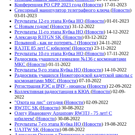
Конференция РО СРР 2023 года
(
Новости
)
17-01-2023
Сенсорный манипулятор телеграфного ключа
(
Новости
)
03-01-2023
Результаты 12-го этапа Кубка НО
(
Новости
)
01-01-2023
С Новым годом!
(
Новости
)
31-12-2022
Результаты 11-го этапа Кубка НО
(
Новости
)
14-12-2022
Александр R3TGN SK
(
Новости
)
03-12-2022
Позывной - как не потерять..!
(
Новости
)
24-11-2022
RA3TE 85 лет! С юбилеем!
(
Новости
)
23-11-2022
Результаты 10-го этапа Кубка НО
(
Новости
)
17-11-2022
Радиосвязь учащихся гимназии №136 с космонавтами
МКС
(
Новости
)
01-11-2022
Результаты 9-го этапа Кубка НО
(
Новости
)
14-10-2022
Радиосвязь учащихся Нижегородской кадетской школы с
космонавтами МКС
(
Новости
)
07-10-2022
Регистрация РЭС и ВЧУ - нюансы
(
Новости
)
22-09-2022
Коллективная радиостанция в КЮА
(
Новости
)
02-09-
2022
"Охота на лис" сегодня
(
Новости
)
02-09-2022
RW3TC SK
(
Новости
)
30-08-2022
Олегу Ивановичу Архипову RW3TJ - 75 лет! С
юбилеем!
(
Новости
)
30-08-2022
Результаты 7-го этапа Кубка НО
(
Новости
)
19-08-2022
UA3TW SK
(
Новости
)
08-08-2022
Александр Окунев о Гречихине и нижегородском