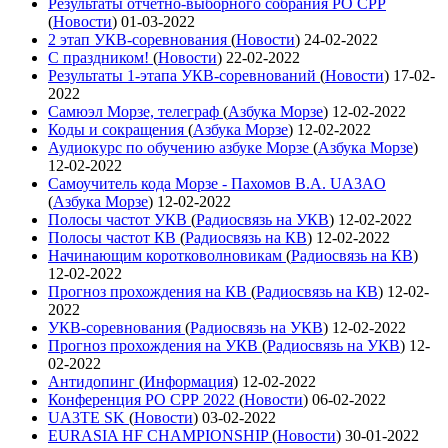
Результаты отчетно-выборного собрания РО СРР
(
Новости
)
01-03-2022
2 этап УКВ-соревнования
(
Новости
)
24-02-2022
С праздником!
(
Новости
)
22-02-2022
Результаты 1-этапа УКВ-соревнований
(
Новости
)
17-02-
2022
Самюэл Морзе, телеграф
(
Азбука Морзе
)
12-02-2022
Коды и сокращения
(
Азбука Морзе
)
12-02-2022
Аудиокурс по обучению азбуке Морзе
(
Азбука Морзе
)
12-02-2022
Самоучитель кода Морзе - Пахомов В.А. UA3AO
(
Азбука Морзе
)
12-02-2022
Полосы частот УКВ
(
Радиосвязь на УКВ
)
12-02-2022
Полосы частот КВ
(
Радиосвязь на КВ
)
12-02-2022
Начинающим коротковолновикам
(
Радиосвязь на КВ
)
12-02-2022
Прогноз прохождения на КВ
(
Радиосвязь на КВ
)
12-02-
2022
УКВ-соревнования
(
Радиосвязь на УКВ
)
12-02-2022
Прогноз прохождения на УКВ
(
Радиосвязь на УКВ
)
12-
02-2022
Антидопинг
(
Информация
)
12-02-2022
Конференция РО СРР 2022
(
Новости
)
06-02-2022
UA3TE SK
(
Новости
)
03-02-2022
EURASIA HF CHAMPIONSHIP
(
Новости
)
30-01-2022