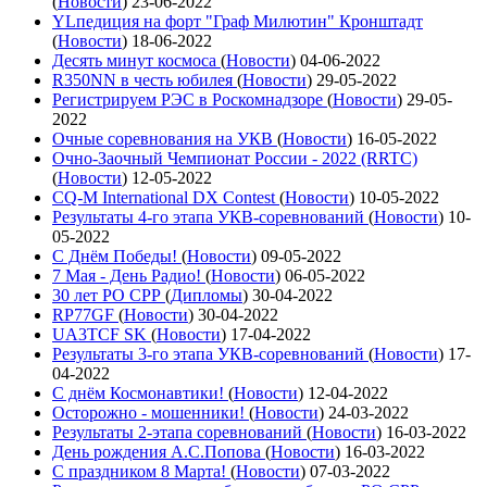
(
Новости
)
23-06-2022
YLпедиция на форт "Граф Милютин" Кронштадт
(
Новости
)
18-06-2022
Десять минут космоса
(
Новости
)
04-06-2022
R350NN в честь юбилея
(
Новости
)
29-05-2022
Регистрируем РЭС в Роскомнадзоре
(
Новости
)
29-05-
2022
Очные соревнования на УКВ
(
Новости
)
16-05-2022
Очно-Заочный Чемпионат России - 2022 (RRTC)
(
Новости
)
12-05-2022
CQ-M International DX Contest
(
Новости
)
10-05-2022
Результаты 4-го этапа УКВ-соревнований
(
Новости
)
10-
05-2022
С Днём Победы!
(
Новости
)
09-05-2022
7 Мая - День Радио!
(
Новости
)
06-05-2022
30 лет РО СРР
(
Дипломы
)
30-04-2022
RP77GF
(
Новости
)
30-04-2022
UA3TCF SK
(
Новости
)
17-04-2022
Результаты 3-го этапа УКВ-соревнований
(
Новости
)
17-
04-2022
С днём Космонавтики!
(
Новости
)
12-04-2022
Осторожно - мошенники!
(
Новости
)
24-03-2022
Результаты 2-этапа соревнований
(
Новости
)
16-03-2022
День рождения А.С.Попова
(
Новости
)
16-03-2022
С праздником 8 Марта!
(
Новости
)
07-03-2022