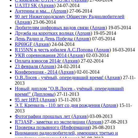
UA3TJ SK
(
Архив
)
24-07-2014
Антенны и мы...
(
Архив
)
27-06-2014
90 лет Нижегородскому Обществу Радиолюбителей
(
Архив
)
23-06-2014
Любителям цифровых видов связи
(
Архив
)
19-05-2014
Дружба на коротких волнах
(
Архив
)
19-05-2014
День Радио и День Победы
(
Архив
)
07-05-2014
RP69GF
(
Архив
)
24-04-2014
R155NN в честь юбилея А.С.Попова
(
Архив
)
16-03-2014
УКВ соревнования 2014
(
Архив
)
02-03-2014
Оплата взносов 2014г
(
Архив
)
27-02-2014
23 февраля
(
Архив
)
24-02-2014
Конференция - 2014
(
Архив
)
02-01-2014
О.В.Лосев - учёный, опередивший время!
(
Архив
)
27-11-
2013
Новый диплом "О.В.Лосев - учёный, опередивший
время!"
(
Дипломы
)
27-11-2013
95 лет НРЛ
(
Архив
)
15-11-2013
Э.Т. Кренкель - 110 лет со дня рождения
(
Архив
)
15-11-
2013
Фотографии прошлых лет
(
Архив
)
03-09-2013
R73ASP - заметки из экспедиции
(
Архив
)
27-08-2013
Проверка позывного
(
Информация
)
26-08-2013
Вниманию радиолюбителей, имеющих третью и