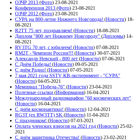
ОЗЧР 2013
(
Фото
)
23-08-2021
Конференция 2013
(
Фото
)
23-08-2021
ОЗЧР 2012
(
Фото
)
23-08-2021
СУРА на 800-летие Нижнего Новгорода!
(
Новости
)
18-
08-2021
R2TT 75 лет, поздравляем!
(
Новости
)
18-08-2021
Диплом "800 лет Нижнему Новгороду"
(
Дипломы
)
14-
08-2021
RV3TG 70 лет, с юбилеем!
(
Новости
)
07-08-2021
RM2T - Чемпион России!!!
(
Новости
)
30-07-2021
Александр Невский - 800 лет
(
Новости
)
07-06-2021
С Днём Победы!
(
Новости
)
09-05-2021
C днём Радио!
(
Новости
)
07-05-2021
7 мая 2021 года SSTV КВ-эксперимент - "СУРА"
(
Новости
)
04-05-2021
Мемориал "Победа-76"
(
Новости
)
23-04-2021
Полезные ссылки
(
Информация
)
16-04-2021
Международный радиомарафон "60 космических лет"
(
Новости
)
16-04-2021
С днём космонавтики!
(
Новости
)
12-04-2021
RG3T (ex RW3TT) SK
(
Новости
)
11-04-2021
С праздником!
(
Новости
)
07-03-2021
Оплата членских взносов на 2021 год
(
Новости
)
25-02-
2021
С днём защитника Отечества!
(
Новости
)
23-02-2021