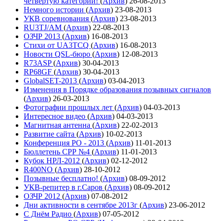
четвёртую категории!
(
Архив
)
26-08-2013
Немного истории
(
Архив
)
23-08-2013
УКВ соревнования
(
Архив
)
23-08-2013
RU3TJ/AM
(
Архив
)
22-08-2013
ОЗЧР 2013
(
Архив
)
16-08-2013
Стихи от UA3TCQ
(
Архив
)
16-08-2013
Новости QSL-бюро
(
Архив
)
12-08-2013
R73ASP
(
Архив
)
30-04-2013
RP68GF
(
Архив
)
30-04-2013
GlobalSET-2013
(
Архив
)
03-04-2013
Изменения в Порядке образования позывных сигналов
(
Архив
)
26-03-2013
Фотографии прошлых лет
(
Архив
)
04-03-2013
Интересное видео
(
Архив
)
04-03-2013
Магнитная антенна
(
Архив
)
22-02-2013
Развитие сайта
(
Архив
)
10-02-2013
Конференция РО - 2013
(
Архив
)
11-01-2013
Бюллетень СРР №4
(
Архив
)
11-01-2013
Кубок НРЛ-2012
(
Архив
)
02-12-2012
R400NO
(
Архив
)
28-10-2012
Позывные бесплатно!
(
Архив
)
08-09-2012
УКВ-репитер в г.Саров
(
Архив
)
08-09-2012
ОЗЧР 2012
(
Архив
)
07-08-2012
Дни активности в сентябре 2013г
(
Архив
)
23-06-2012
С Днём Радио
(
Архив
)
07-05-2012