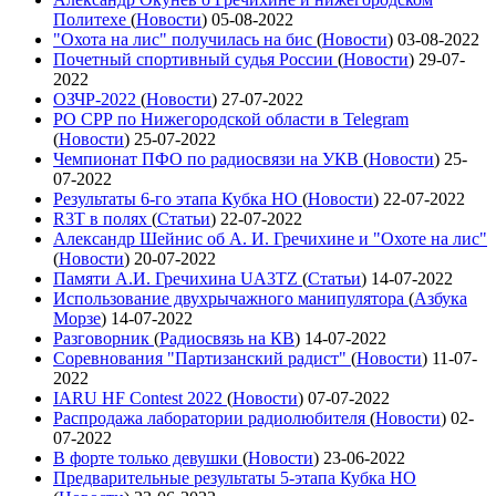
Политехе
(
Новости
)
05-08-2022
"Охота на лис" получилась на бис
(
Новости
)
03-08-2022
Почетный спортивный судья России
(
Новости
)
29-07-
2022
ОЗЧР-2022
(
Новости
)
27-07-2022
РО СРР по Нижегородской области в Telegram
(
Новости
)
25-07-2022
Чемпионат ПФО по радиосвязи на УКВ
(
Новости
)
25-
07-2022
Результаты 6-го этапа Кубка НО
(
Новости
)
22-07-2022
R3T в полях
(
Статьи
)
22-07-2022
Александр Шейнис об А. И. Гречихине и "Охоте на лис"
(
Новости
)
20-07-2022
Памяти А.И. Гречихина UA3TZ
(
Статьи
)
14-07-2022
Использование двухрычажного манипулятора
(
Азбука
Морзе
)
14-07-2022
Разговорник
(
Радиосвязь на КВ
)
14-07-2022
Соревнования "Партизанский радист"
(
Новости
)
11-07-
2022
IARU HF Contest 2022
(
Новости
)
07-07-2022
Распродажа лаборатории радиолюбителя
(
Новости
)
02-
07-2022
В форте только девушки
(
Новости
)
23-06-2022
Предварительные результаты 5-этапа Кубка НО