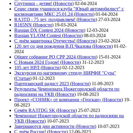
Спутники - детям!
(
Новости
)
02-04-2024
Сеанс связи учащихся клуба "Юный автомобилист" с
космонавтами МКС 25.01.24
(
Новости
)
01-04-2024
RA3TD - 75 лет, поздравляем!
(
Новости
)
27-03-2024
R165NN
(
Новости
)
19-03-2024
Russian DX Contest 2024
(
Новости
)
12-03-2024
Russian YL/OM Contest
(
Новости
)
08-03-2024
С днём защитника Отечества!
(
Новости
)
23-02-2024
120 лет со дня рождения В.П.Чкалова
(
Новости
)
01-02-
2024
Общее собрание РО СРР 2024
(
Новости
)
15-01-2024
С Новым 2024 Годом!
(
Новости
)
31-12-2023
105 лет НРЛ
(
Новости
)
02-12-2023
Экскурсия по нагревному стенду НИРФИ "Сура"
(
Статьи
)
01-12-2023
Партизанский радист 2023
(
Новости
)
11-09-2023
Результаты Чемпионата Нижегородской области по
радиосвязи на УКВ
(
Новости
)
19-08-2023
Проект «СОНИК» от компании «Геоскан»
(
Новости
)
19-
08-2023
Семён RA3TDG SK
(
Новости
)
25-07-2023
Чемпионат Нижегородской области по радиосвязи на
УКВ
(
Новости
)
10-07-2023
Завершаются дни активности
(
Новости
)
10-07-2023
С днём России!
(
Новости
)
12-06-2023