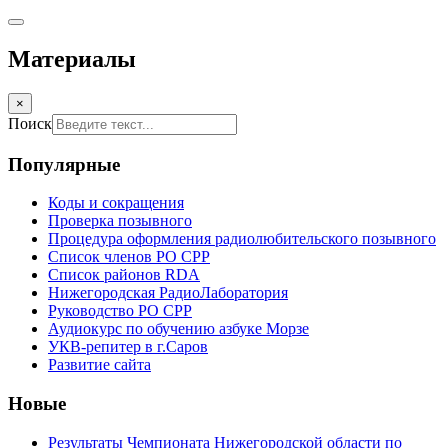
Материалы
×
Поиск
Популярные
Коды и сокращения
Проверка позывного
Процедура оформления радиолюбительского позывного
Список членов РО СРР
Список районов RDA
Нижегородская РадиоЛаборатория
Руководство РО СРР
Аудиокурс по обучению азбуке Морзе
УКВ-репитер в г.Саров
Развитие сайта
Новые
Результаты Чемпионата Нижегородской области по