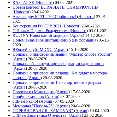
RA3TAP SK
(
Новости
)
04-02-2021
Новый контест EURASIA HF CHAMPIONSHIP
(
Новости
)
28-01-2021
Александру RT3T - 70! С юбилеем!
(
Новости
)
23-01-
2021
Конференция РО СРР 2021
(
Новости
)
20-01-2021
С Новым Годом и Рождеством!
(
Новости
)
03-01-2021
RU21NY Новогодний марафон
(
Архив
)
14-12-2020
Приём экзаменов дистанционно
(
Информация
)
05-11-
2020
Юбилей клуба MDXC
(
Архив
)
15-10-2020
Приказы о присвоении звания "Мастер спорта России"
(
Архив
)
20-08-2020
Приказы об аккредитации федерации радиоспорта
(
Архив
)
20-08-2020
Приказы о присвоении разряда "Кандидат в мастера
спорта"
(
Архив
)
20-08-2020
Приказы о присвоении 1-го спортивного разряда
(
Архив
)
20-08-2020
Новости из Минспорта
(
Архив
)
17-08-2020
Приём экзаменов
(
Архив
)
28-07-2020
с Днём Радио!
(
Архив
)
07-05-2020
Мемориал "Победа-75"
(
Архив
)
20-04-2020
СОРЕВНОВАНИЯ "SAMOVAR"
(
Архив
)
10-04-2020
С Днём Защитника Отечества!
(
Архив
)
23-02-2020