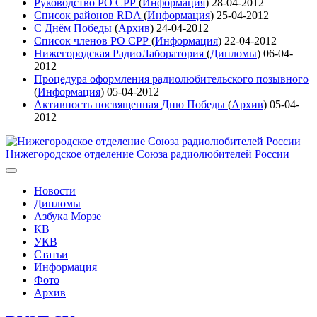
Руководство РО СРР
(
Информация
)
28-04-2012
Список районов RDA
(
Информация
)
25-04-2012
С Днём Победы
(
Архив
)
24-04-2012
Список членов РО СРР
(
Информация
)
22-04-2012
Нижегородская РадиоЛаборатория
(
Дипломы
)
06-04-
2012
Процедура оформления радиолюбительского позывного
(
Информация
)
05-04-2012
Активность посвященная Дню Победы
(
Архив
)
05-04-
2012
Нижегородское отделение Союза радиолюбителей России
Новости
Дипломы
Азбука Морзе
КВ
УКВ
Статьи
Информация
Фото
Архив