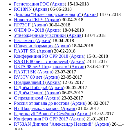
Регистрация РЭС
(
Архив
)
15-10-2018
RC18NN
(
Архив
)
06-06-2018
Диплом "Нижегородское кольцо"
(
Архив
)
14-05-2018
Новости ГКРЧ
(
Архив
)
30-04-2018
RP73GF
(
Архив
)
30-04-2018
ОЧПФО - 2018
(
Архив
)
18-04-2018
Утверждённые участники
(
Архив
)
18-04-2018
Регламент
(
Архив
)
18-04-2018
Общая информация
(
Архив
)
18-04-2018
RA3TF SK
(
Архив
)
20-02-2018
Конференция РО СРР 2018
(
Архив
)
15-01-2018
RA3TE 80 лет - с юбилеем!
(
Архив
)
23-11-2017
U3TA 98 лет! Поздравляем!
(
Архив
)
28-08-2017
RA3TJI SK
(
Архив
)
23-07-2017
RV3TV 80 лет
(
Архив
)
23-05-2017
Поздравляем!!!
(
Архив
)
12-05-2017
С Днём Победы!
(
Архив
)
06-05-2017
С Днём Радио!
(
Архив
)
06-05-2017
С праздником!
(
Архив
)
23-02-2017
Россия от запада до востока
(
Архив
)
06-02-2017
Из Шалдежа...в космос
(
Архив
)
01-02-2017
Радиоклуб "Волна" г.Семёнов
(
Архив
)
01-02-2017
Конференция РО СРР 2017
(
Архив
)
21-01-2017
R753AN Диплом "Александр Невский"
(
Архив
)
26-11-
2016