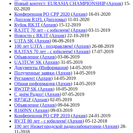
Новый контест: EURASIA CHAMPIONSHIP
(
Архив
)
15-
02-2020
Конференция РО СРР 2020
(
Архив
)
16-01-2020
Диплом R1FL
(
Дипломы
)
11-01-2020
Кубок RK3T
(
Архив
)
15-12-2019
RA3TT 70 лет - с юбилеем!
(
Архив
)
03-11-2019
Новости с RK3T
(
Архив
)
22-10-2019
U3TA SK
(
Архив
)
06-09-2019
100 лет U3TA - поздравляем!
(
Архив
)
26-08-2019
RA3TAS 70 лет - с юбилеем!
(
Архив
)
17-07-2019
Объявление
(
Архив
)
03-06-2019
UA3TCW SK
(
Архив
)
31-05-2019
Документы
(
Информация
)
14-05-2019
Полученные заявки
(
Архив
)
14-05-2019
Регламент
(
Архив
)
14-05-2019
Общая информация
(
Архив
)
14-05-2019
RW3TP SK
(
Архив
)
10-05-2019
С днём Радио!
(
Архив
)
07-05-2019
RP74GF
(
Архив
)
02-05-2019
Объявление
(
Архив
)
09-04-2019
R160NN
(
Архив
)
09-03-2019
Конференция РО СРР 2019
(
Архив
)
24-01-2019
RV3T 80 лет - с юбилеем!
(
Архив
)
05-12-2018
100 лет Нижегородской радиолаборатории
(
Архив
)
28-
11-2018