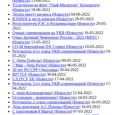
(
Новости
)
23-06-2022
YLпедиция на форт "Граф Милютин" Кронштадт
(
Новости
)
18-06-2022
Десять минут космоса
(
Новости
)
04-06-2022
R350NN в честь юбилея
(
Новости
)
29-05-2022
Регистрируем РЭС в Роскомнадзоре
(
Новости
)
29-05-
2022
Очные соревнования на УКВ
(
Новости
)
16-05-2022
Очно-Заочный Чемпионат России - 2022 (RRTC)
(
Новости
)
12-05-2022
CQ-M International DX Contest
(
Новости
)
10-05-2022
Результаты 4-го этапа УКВ-соревнований
(
Новости
)
10-
05-2022
С Днём Победы!
(
Новости
)
09-05-2022
7 Мая - День Радио!
(
Новости
)
06-05-2022
30 лет РО СРР
(
Дипломы
)
30-04-2022
RP77GF
(
Новости
)
30-04-2022
UA3TCF SK
(
Новости
)
17-04-2022
Результаты 3-го этапа УКВ-соревнований
(
Новости
)
17-
04-2022
С днём Космонавтики!
(
Новости
)
12-04-2022
Осторожно - мошенники!
(
Новости
)
24-03-2022
Результаты 2-этапа соревнований
(
Новости
)
16-03-2022
День рождения А.С.Попова
(
Новости
)
16-03-2022
С праздником 8 Марта!
(
Новости
)
07-03-2022