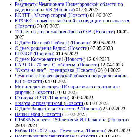
Результаты Чемпионата Нижегородской области по
радиосвязи на КВ
(
Новости
)
01-06-2023
RK3TT - Мастер спорта!
(
Новости
)
01-06-2023
RT95KG - памяти спасённой экспедиции посвящается
(
Новости
)
30-05-2023
120 лет со дня рождения Лосева О.В.
(
Новости
)
16-05-
2023
С Днём Великой Победы!
(
Новости
)
09-05-2023
С днём рождения Радио!
(
Новости
)
07-05-2023
RP78GF
(
Новости
)
01-05-2023
С днём Космонавтики!
(
Новости
)
12-04-2023
RA3TIO - 70 лет! С юбилеем!
(
Новости
)
12-04-2023
"Охота на лис" - тренировка
(
Новости
)
06-04-2023
Чемпионат Нижегородской области по радиосвязи на
КВ
(
Новости
)
04-04-2023
Министерство спорта НО присвоило спортивные
разряды
(
Новости
)
30-03-2023
Юниоры UB3T
(
Новости
)
30-03-2023
8 марта, с праздником!
(
Новости
)
08-03-2023
С Днём Защитника Отечества!
(
Новости
)
23-02-2023
Наши Герои
(
Новости
)
15-02-2023
R150SNN в честь 150-летия Ф.И.Шаляпина
(
Новости
)
29-01-2023
Кубок НО 2022 года. Результаты.
(
Новости
)
26-01-2023
Помощь нашим защитникам
(
Новости
)
20-01-2023