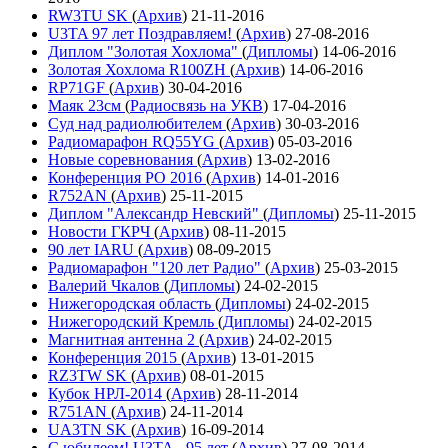
RW3TU SK
(
Архив
)
21-11-2016
U3TA 97 лет Поздравляем!
(
Архив
)
27-08-2016
Диплом "Золотая Хохлома"
(
Дипломы
)
14-06-2016
Золотая Хохлома R100ZH
(
Архив
)
14-06-2016
RP71GF
(
Архив
)
30-04-2016
Маяк 23см
(
Радиосвязь на УКВ
)
17-04-2016
Суд над радиолюбителем
(
Архив
)
30-03-2016
Радиомарафон RQ55YG
(
Архив
)
05-03-2016
Новые соревнования
(
Архив
)
13-02-2016
Конференция РО 2016
(
Архив
)
14-01-2016
R752AN
(
Архив
)
25-11-2015
Диплом "Александр Невский"
(
Дипломы
)
25-11-2015
Новости ГКРЧ
(
Архив
)
08-11-2015
90 лет IARU
(
Архив
)
08-09-2015
Радиомарафон "120 лет Радио"
(
Архив
)
25-03-2015
Валерий Чкалов
(
Дипломы
)
24-02-2015
Нижегородская область
(
Дипломы
)
24-02-2015
Нижегородский Кремль
(
Дипломы
)
24-02-2015
Магнитная антенна 2
(
Архив
)
24-02-2015
Конференция 2015
(
Архив
)
13-01-2015
RZ3TW SK
(
Архив
)
08-01-2015
Кубок НРЛ-2014
(
Архив
)
28-11-2014
R751AN
(
Архив
)
24-11-2014
UA3TN SK
(
Архив
)
16-09-2014
С юбилеем! U3TA - 95 лет
(
Архив
)
27-08-2014