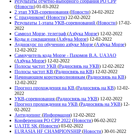
Результаты отчетно-выборного собрания РО СРР
(
Новости
)
01-03-2022
2 этап УКВ-соревнования
(
Новости
)
24-02-2022
С праздником!
(
Новости
)
22-02-2022
Результаты 1-этапа УКВ-соревнований
(
Новости
)
17-02-
2022
Самюэл Морзе, телеграф
(
Азбука Морзе
)
12-02-2022
Коды и сокращения
(
Азбука Морзе
)
12-02-2022
Аудиокурс по обучению азбуке Морзе
(
Азбука Морзе
)
12-02-2022
Самоучитель кода Морзе - Пахомов В.А. UA3AO
(
Азбука Морзе
)
12-02-2022
Полосы частот УКВ
(
Радиосвязь на УКВ
)
12-02-2022
Полосы частот КВ
(
Радиосвязь на КВ
)
12-02-2022
Начинающим коротковолновикам
(
Радиосвязь на КВ
)
12-02-2022
Прогноз прохождения на КВ
(
Радиосвязь на КВ
)
12-02-
2022
УКВ-соревнования
(
Радиосвязь на УКВ
)
12-02-2022
Прогноз прохождения на УКВ
(
Радиосвязь на УКВ
)
12-
02-2022
Антидопинг
(
Информация
)
12-02-2022
Конференция РО СРР 2022
(
Новости
)
06-02-2022
UA3TE SK
(
Новости
)
03-02-2022
EURASIA HF CHAMPIONSHIP
(
Новости
)
30-01-2022