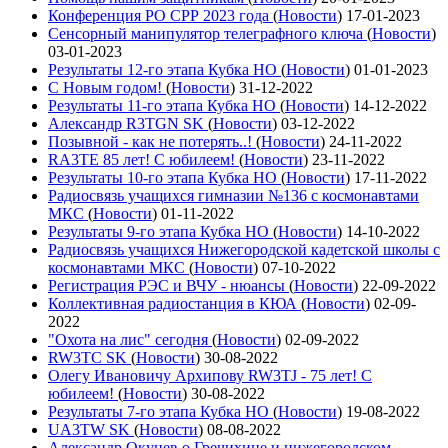
Конференция РО СРР 2023 года
(
Новости
)
17-01-2023
Сенсорный манипулятор телеграфного ключа
(
Новости
)
03-01-2023
Результаты 12-го этапа Кубка НО
(
Новости
)
01-01-2023
С Новым годом!
(
Новости
)
31-12-2022
Результаты 11-го этапа Кубка НО
(
Новости
)
14-12-2022
Александр R3TGN SK
(
Новости
)
03-12-2022
Позывной - как не потерять..!
(
Новости
)
24-11-2022
RA3TE 85 лет! С юбилеем!
(
Новости
)
23-11-2022
Результаты 10-го этапа Кубка НО
(
Новости
)
17-11-2022
Радиосвязь учащихся гимназии №136 с космонавтами
МКС
(
Новости
)
01-11-2022
Результаты 9-го этапа Кубка НО
(
Новости
)
14-10-2022
Радиосвязь учащихся Нижегородской кадетской школы с
космонавтами МКС
(
Новости
)
07-10-2022
Регистрация РЭС и ВЧУ - нюансы
(
Новости
)
22-09-2022
Коллективная радиостанция в КЮА
(
Новости
)
02-09-
2022
"Охота на лис" сегодня
(
Новости
)
02-09-2022
RW3TC SK
(
Новости
)
30-08-2022
Олегу Ивановичу Архипову RW3TJ - 75 лет! С
юбилеем!
(
Новости
)
30-08-2022
Результаты 7-го этапа Кубка НО
(
Новости
)
19-08-2022
UA3TW SK
(
Новости
)
08-08-2022
Александр Окунев о Гречихине и нижегородском