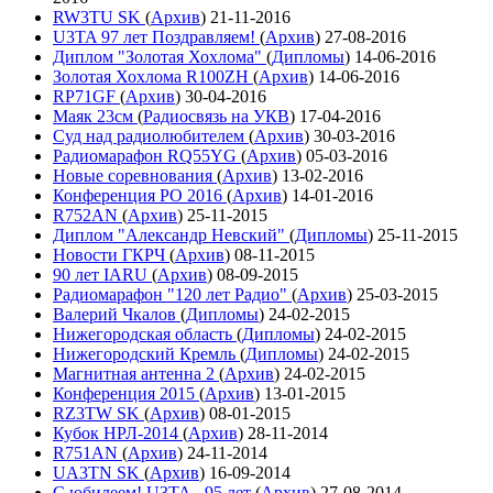
RW3TU SK
(
Архив
)
21-11-2016
U3TA 97 лет Поздравляем!
(
Архив
)
27-08-2016
Диплом "Золотая Хохлома"
(
Дипломы
)
14-06-2016
Золотая Хохлома R100ZH
(
Архив
)
14-06-2016
RP71GF
(
Архив
)
30-04-2016
Маяк 23см
(
Радиосвязь на УКВ
)
17-04-2016
Суд над радиолюбителем
(
Архив
)
30-03-2016
Радиомарафон RQ55YG
(
Архив
)
05-03-2016
Новые соревнования
(
Архив
)
13-02-2016
Конференция РО 2016
(
Архив
)
14-01-2016
R752AN
(
Архив
)
25-11-2015
Диплом "Александр Невский"
(
Дипломы
)
25-11-2015
Новости ГКРЧ
(
Архив
)
08-11-2015
90 лет IARU
(
Архив
)
08-09-2015
Радиомарафон "120 лет Радио"
(
Архив
)
25-03-2015
Валерий Чкалов
(
Дипломы
)
24-02-2015
Нижегородская область
(
Дипломы
)
24-02-2015
Нижегородский Кремль
(
Дипломы
)
24-02-2015
Магнитная антенна 2
(
Архив
)
24-02-2015
Конференция 2015
(
Архив
)
13-01-2015
RZ3TW SK
(
Архив
)
08-01-2015
Кубок НРЛ-2014
(
Архив
)
28-11-2014
R751AN
(
Архив
)
24-11-2014
UA3TN SK
(
Архив
)
16-09-2014
С юбилеем! U3TA - 95 лет
(
Архив
)
27-08-2014