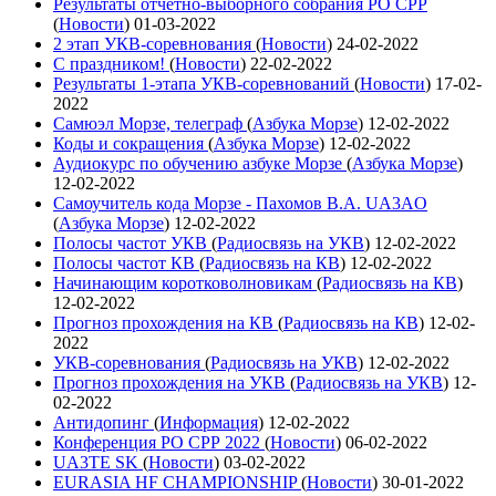
Результаты отчетно-выборного собрания РО СРР
(
Новости
)
01-03-2022
2 этап УКВ-соревнования
(
Новости
)
24-02-2022
С праздником!
(
Новости
)
22-02-2022
Результаты 1-этапа УКВ-соревнований
(
Новости
)
17-02-
2022
Самюэл Морзе, телеграф
(
Азбука Морзе
)
12-02-2022
Коды и сокращения
(
Азбука Морзе
)
12-02-2022
Аудиокурс по обучению азбуке Морзе
(
Азбука Морзе
)
12-02-2022
Самоучитель кода Морзе - Пахомов В.А. UA3AO
(
Азбука Морзе
)
12-02-2022
Полосы частот УКВ
(
Радиосвязь на УКВ
)
12-02-2022
Полосы частот КВ
(
Радиосвязь на КВ
)
12-02-2022
Начинающим коротковолновикам
(
Радиосвязь на КВ
)
12-02-2022
Прогноз прохождения на КВ
(
Радиосвязь на КВ
)
12-02-
2022
УКВ-соревнования
(
Радиосвязь на УКВ
)
12-02-2022
Прогноз прохождения на УКВ
(
Радиосвязь на УКВ
)
12-
02-2022
Антидопинг
(
Информация
)
12-02-2022
Конференция РО СРР 2022
(
Новости
)
06-02-2022
UA3TE SK
(
Новости
)
03-02-2022
EURASIA HF CHAMPIONSHIP
(
Новости
)
30-01-2022