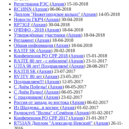
Регистрация РЭС
(
Архив
)
15-10-2018
RC18NN
(
Архив
)
06-06-2018
Диплом "Нижегородское кольцо"
(
Архив
)
14-05-2018
Новости ГКРЧ
(
Архив
)
30-04-2018
RP73GF
(
Архив
)
30-04-2018
ОЧПФО - 2018
(
Архив
)
18-04-2018
Утверждённые участники
(
Архив
)
18-04-2018
Регламент
(
Архив
)
18-04-2018
Общая информация
(
Архив
)
18-04-2018
RA3TF SK
(
Архив
)
20-02-2018
Конференция РО СРР 2018
(
Архив
)
15-01-2018
RA3TE 80 лет - с юбилеем!
(
Архив
)
23-11-2017
U3TA 98 лет! Поздравляем!
(
Архив
)
28-08-2017
RA3TJI SK
(
Архив
)
23-07-2017
RV3TV 80 лет
(
Архив
)
23-05-2017
Поздравляем!!!
(
Архив
)
12-05-2017
С Днём Победы!
(
Архив
)
06-05-2017
С Днём Радио!
(
Архив
)
06-05-2017
С праздником!
(
Архив
)
23-02-2017
Россия от запада до востока
(
Архив
)
06-02-2017
Из Шалдежа...в космос
(
Архив
)
01-02-2017
Радиоклуб "Волна" г.Семёнов
(
Архив
)
01-02-2017
Конференция РО СРР 2017
(
Архив
)
21-01-2017
R753AN Диплом "Александр Невский"
(
Архив
)
26-11-
2016