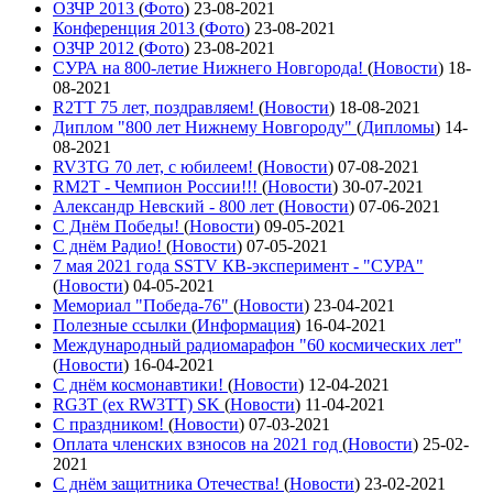
ОЗЧР 2013
(
Фото
)
23-08-2021
Конференция 2013
(
Фото
)
23-08-2021
ОЗЧР 2012
(
Фото
)
23-08-2021
СУРА на 800-летие Нижнего Новгорода!
(
Новости
)
18-
08-2021
R2TT 75 лет, поздравляем!
(
Новости
)
18-08-2021
Диплом "800 лет Нижнему Новгороду"
(
Дипломы
)
14-
08-2021
RV3TG 70 лет, с юбилеем!
(
Новости
)
07-08-2021
RM2T - Чемпион России!!!
(
Новости
)
30-07-2021
Александр Невский - 800 лет
(
Новости
)
07-06-2021
С Днём Победы!
(
Новости
)
09-05-2021
C днём Радио!
(
Новости
)
07-05-2021
7 мая 2021 года SSTV КВ-эксперимент - "СУРА"
(
Новости
)
04-05-2021
Мемориал "Победа-76"
(
Новости
)
23-04-2021
Полезные ссылки
(
Информация
)
16-04-2021
Международный радиомарафон "60 космических лет"
(
Новости
)
16-04-2021
С днём космонавтики!
(
Новости
)
12-04-2021
RG3T (ex RW3TT) SK
(
Новости
)
11-04-2021
С праздником!
(
Новости
)
07-03-2021
Оплата членских взносов на 2021 год
(
Новости
)
25-02-
2021
С днём защитника Отечества!
(
Новости
)
23-02-2021