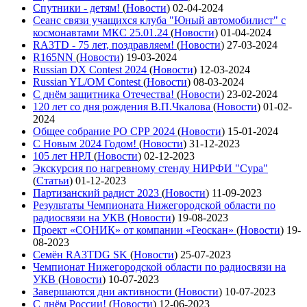
Спутники - детям!
(
Новости
)
02-04-2024
Сеанс связи учащихся клуба "Юный автомобилист" с
космонавтами МКС 25.01.24
(
Новости
)
01-04-2024
RA3TD - 75 лет, поздравляем!
(
Новости
)
27-03-2024
R165NN
(
Новости
)
19-03-2024
Russian DX Contest 2024
(
Новости
)
12-03-2024
Russian YL/OM Contest
(
Новости
)
08-03-2024
С днём защитника Отечества!
(
Новости
)
23-02-2024
120 лет со дня рождения В.П.Чкалова
(
Новости
)
01-02-
2024
Общее собрание РО СРР 2024
(
Новости
)
15-01-2024
С Новым 2024 Годом!
(
Новости
)
31-12-2023
105 лет НРЛ
(
Новости
)
02-12-2023
Экскурсия по нагревному стенду НИРФИ "Сура"
(
Статьи
)
01-12-2023
Партизанский радист 2023
(
Новости
)
11-09-2023
Результаты Чемпионата Нижегородской области по
радиосвязи на УКВ
(
Новости
)
19-08-2023
Проект «СОНИК» от компании «Геоскан»
(
Новости
)
19-
08-2023
Семён RA3TDG SK
(
Новости
)
25-07-2023
Чемпионат Нижегородской области по радиосвязи на
УКВ
(
Новости
)
10-07-2023
Завершаются дни активности
(
Новости
)
10-07-2023
С днём России!
(
Новости
)
12-06-2023