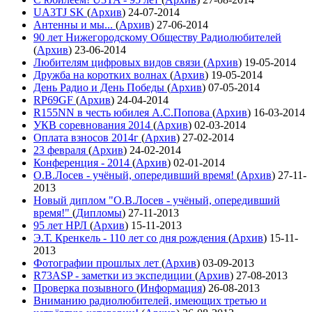
UA3TJ SK
(
Архив
)
24-07-2014
Антенны и мы...
(
Архив
)
27-06-2014
90 лет Нижегородскому Обществу Радиолюбителей
(
Архив
)
23-06-2014
Любителям цифровых видов связи
(
Архив
)
19-05-2014
Дружба на коротких волнах
(
Архив
)
19-05-2014
День Радио и День Победы
(
Архив
)
07-05-2014
RP69GF
(
Архив
)
24-04-2014
R155NN в честь юбилея А.С.Попова
(
Архив
)
16-03-2014
УКВ соревнования 2014
(
Архив
)
02-03-2014
Оплата взносов 2014г
(
Архив
)
27-02-2014
23 февраля
(
Архив
)
24-02-2014
Конференция - 2014
(
Архив
)
02-01-2014
О.В.Лосев - учёный, опередивший время!
(
Архив
)
27-11-
2013
Новый диплом "О.В.Лосев - учёный, опередивший
время!"
(
Дипломы
)
27-11-2013
95 лет НРЛ
(
Архив
)
15-11-2013
Э.Т. Кренкель - 110 лет со дня рождения
(
Архив
)
15-11-
2013
Фотографии прошлых лет
(
Архив
)
03-09-2013
R73ASP - заметки из экспедиции
(
Архив
)
27-08-2013
Проверка позывного
(
Информация
)
26-08-2013
Вниманию радиолюбителей, имеющих третью и