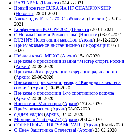
RA3TAP SK
(
Новости
)
04-02-2021
Новый контест EURASIA HF CHAMPIONSHIP
(
Новости
)
28-01-2021
Александру RT3T - 70! С юбилеем!
(
Новости
)
23-01-
2021
Конференция РО СРР 2021
(
Новости
)
20-01-2021
С Новым Годом и Рождеством!
(
Новости
)
03-01-2021
RU21NY Новогодний марафон
(
Архив
)
14-12-2020
Приём экзаменов дистанционно
(
Информация
)
05-11-
2020
Юбилей клуба MDXC
(
Архив
)
15-10-2020
Приказы о присвоении звания "Мастер спорта России"
(
Архив
)
20-08-2020
Приказы об аккредитации федерации радиоспорта
(
Архив
)
20-08-2020
Приказы о присвоении разряда "Кандидат в мастера
спорта"
(
Архив
)
20-08-2020
Приказы о присвоении 1-го спортивного разряда
(
Архив
)
20-08-2020
Новости из Минспорта
(
Архив
)
17-08-2020
Приём экзаменов
(
Архив
)
28-07-2020
с Днём Радио!
(
Архив
)
07-05-2020
Мемориал "Победа-75"
(
Архив
)
20-04-2020
СОРЕВНОВАНИЯ "SAMOVAR"
(
Архив
)
10-04-2020
С Днём Защитника Отечества!
(
Архив
)
23-02-2020