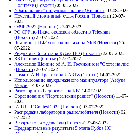
Политехе
(
Новости
)
05-08-2022
"Охота на лис" получилась на бис
(
Новости
)
03-08-2022
Почетный спортивный судья России
(
Новости
)
29-07-
2022
ОЗЧР-2022
(
Новости
)
27-07-2022
РО СРР по Нижегородской области в Telegram
(
Новости
)
25-07-2022
Чемпионат ПФО по радиосвязи на УКВ
(
Новости
)
25-
07-2022
Результаты 6-го этапа Кубка НО
(
Новости
)
22-07-2022
R3T в полях
(
Статьи
)
22-07-2022
Александр Шейнис об А. И. Гречихине и "Охоте на лис"
(
Новости
)
20-07-2022
Памяти А.И. Гречихина UA3TZ
(
Статьи
)
14-07-2022
Использование двухрычажного манипулятора
(
Азбука
Морзе
)
14-07-2022
Разговорник
(
Радиосвязь на КВ
)
14-07-2022
Соревнования "Партизанский радист"
(
Новости
)
11-07-
2022
IARU HF Contest 2022
(
Новости
)
07-07-2022
Распродажа лаборатории радиолюбителя
(
Новости
)
02-
07-2022
В форте только девушки
(
Новости
)
23-06-2022
Предварительные результаты 5-этапа Кубка НО