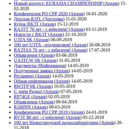
Новый контест: EURASIA CHAMPIONSHIP
(
Архив
)
15-
02-2020
Конференция РО СРР 2020
(
Архив
)
16-01-2020
Диплом R1FL
(
Дипломы
)
11-01-2020
Кубок RK3T
(
Архив
)
15-12-2019
RA3TT 70 лет - с юбилеем!
(
Архив
)
03-11-2019
Новости с RK3T
(
Архив
)
22-10-2019
U3TA SK
(
Архив
)
06-09-2019
100 лет U3TA - поздравляем!
(
Архив
)
26-08-2019
RA3TAS 70 лет - с юбилеем!
(
Архив
)
17-07-2019
Объявление
(
Архив
)
03-06-2019
UA3TCW SK
(
Архив
)
31-05-2019
Документы
(
Информация
)
14-05-2019
Полученные заявки
(
Архив
)
14-05-2019
Регламент
(
Архив
)
14-05-2019
Общая информация
(
Архив
)
14-05-2019
RW3TP SK
(
Архив
)
10-05-2019
С днём Радио!
(
Архив
)
07-05-2019
RP74GF
(
Архив
)
02-05-2019
Объявление
(
Архив
)
09-04-2019
R160NN
(
Архив
)
09-03-2019
Конференция РО СРР 2019
(
Архив
)
24-01-2019
RV3T 80 лет - с юбилеем!
(
Архив
)
05-12-2018
100 лет Нижегородской радиолаборатории
(
Архив
)
28-
11-2018