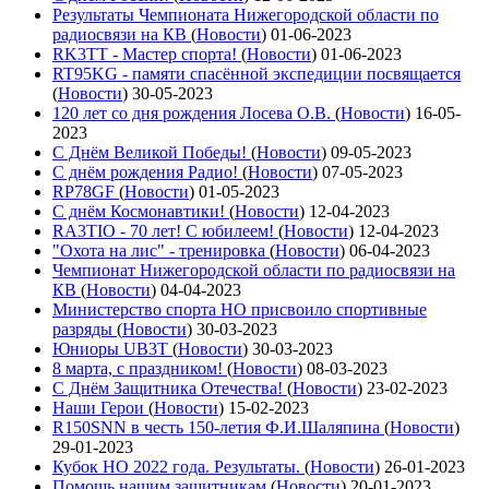
Результаты Чемпионата Нижегородской области по
радиосвязи на КВ
(
Новости
)
01-06-2023
RK3TT - Мастер спорта!
(
Новости
)
01-06-2023
RT95KG - памяти спасённой экспедиции посвящается
(
Новости
)
30-05-2023
120 лет со дня рождения Лосева О.В.
(
Новости
)
16-05-
2023
С Днём Великой Победы!
(
Новости
)
09-05-2023
С днём рождения Радио!
(
Новости
)
07-05-2023
RP78GF
(
Новости
)
01-05-2023
С днём Космонавтики!
(
Новости
)
12-04-2023
RA3TIO - 70 лет! С юбилеем!
(
Новости
)
12-04-2023
"Охота на лис" - тренировка
(
Новости
)
06-04-2023
Чемпионат Нижегородской области по радиосвязи на
КВ
(
Новости
)
04-04-2023
Министерство спорта НО присвоило спортивные
разряды
(
Новости
)
30-03-2023
Юниоры UB3T
(
Новости
)
30-03-2023
8 марта, с праздником!
(
Новости
)
08-03-2023
С Днём Защитника Отечества!
(
Новости
)
23-02-2023
Наши Герои
(
Новости
)
15-02-2023
R150SNN в честь 150-летия Ф.И.Шаляпина
(
Новости
)
29-01-2023
Кубок НО 2022 года. Результаты.
(
Новости
)
26-01-2023
Помощь нашим защитникам
(
Новости
)
20-01-2023