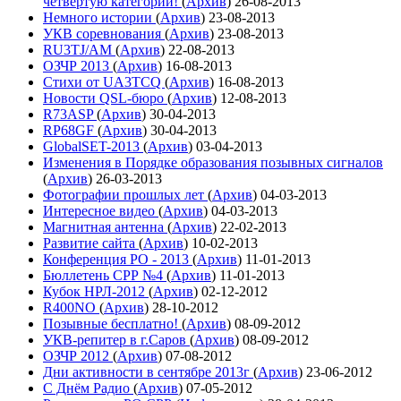
четвёртую категории!
(
Архив
)
26-08-2013
Немного истории
(
Архив
)
23-08-2013
УКВ соревнования
(
Архив
)
23-08-2013
RU3TJ/AM
(
Архив
)
22-08-2013
ОЗЧР 2013
(
Архив
)
16-08-2013
Стихи от UA3TCQ
(
Архив
)
16-08-2013
Новости QSL-бюро
(
Архив
)
12-08-2013
R73ASP
(
Архив
)
30-04-2013
RP68GF
(
Архив
)
30-04-2013
GlobalSET-2013
(
Архив
)
03-04-2013
Изменения в Порядке образования позывных сигналов
(
Архив
)
26-03-2013
Фотографии прошлых лет
(
Архив
)
04-03-2013
Интересное видео
(
Архив
)
04-03-2013
Магнитная антенна
(
Архив
)
22-02-2013
Развитие сайта
(
Архив
)
10-02-2013
Конференция РО - 2013
(
Архив
)
11-01-2013
Бюллетень СРР №4
(
Архив
)
11-01-2013
Кубок НРЛ-2012
(
Архив
)
02-12-2012
R400NO
(
Архив
)
28-10-2012
Позывные бесплатно!
(
Архив
)
08-09-2012
УКВ-репитер в г.Саров
(
Архив
)
08-09-2012
ОЗЧР 2012
(
Архив
)
07-08-2012
Дни активности в сентябре 2013г
(
Архив
)
23-06-2012
С Днём Радио
(
Архив
)
07-05-2012