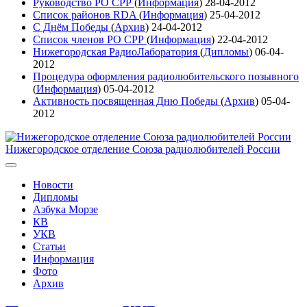
Руководство РО СРР
(
Информация
)
28-04-2012
Список районов RDA
(
Информация
)
25-04-2012
С Днём Победы
(
Архив
)
24-04-2012
Список членов РО СРР
(
Информация
)
22-04-2012
Нижегородская РадиоЛаборатория
(
Дипломы
)
06-04-
2012
Процедура оформления радиолюбительского позывного
(
Информация
)
05-04-2012
Активность посвященная Дню Победы
(
Архив
)
05-04-
2012
Нижегородское отделение Союза радиолюбителей России
Новости
Дипломы
Азбука Морзе
КВ
УКВ
Статьи
Информация
Фото
Архив