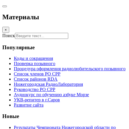
Материалы
×
Поиск
Популярные
Коды и сокращения
Проверка позывного
Процедура оформления радиолюбительского позывного
Список членов РО СРР
Список районов RDA
Нижегородская РадиоЛаборатория
Руководство РО СРР
Аудиокурс по обучению азбуке Морзе
УКВ-репитер в г.Саров
Развитие сайта
Новые
Результаты Чемпионата Нижегородской области по