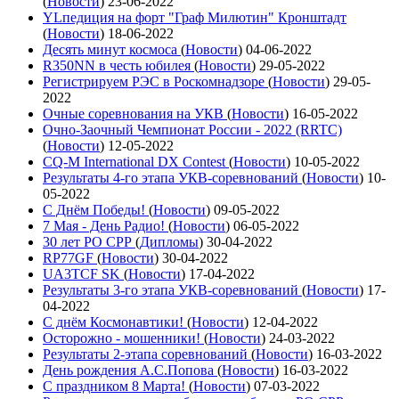
(
Новости
)
23-06-2022
YLпедиция на форт "Граф Милютин" Кронштадт
(
Новости
)
18-06-2022
Десять минут космоса
(
Новости
)
04-06-2022
R350NN в честь юбилея
(
Новости
)
29-05-2022
Регистрируем РЭС в Роскомнадзоре
(
Новости
)
29-05-
2022
Очные соревнования на УКВ
(
Новости
)
16-05-2022
Очно-Заочный Чемпионат России - 2022 (RRTC)
(
Новости
)
12-05-2022
CQ-M International DX Contest
(
Новости
)
10-05-2022
Результаты 4-го этапа УКВ-соревнований
(
Новости
)
10-
05-2022
С Днём Победы!
(
Новости
)
09-05-2022
7 Мая - День Радио!
(
Новости
)
06-05-2022
30 лет РО СРР
(
Дипломы
)
30-04-2022
RP77GF
(
Новости
)
30-04-2022
UA3TCF SK
(
Новости
)
17-04-2022
Результаты 3-го этапа УКВ-соревнований
(
Новости
)
17-
04-2022
С днём Космонавтики!
(
Новости
)
12-04-2022
Осторожно - мошенники!
(
Новости
)
24-03-2022
Результаты 2-этапа соревнований
(
Новости
)
16-03-2022
День рождения А.С.Попова
(
Новости
)
16-03-2022
С праздником 8 Марта!
(
Новости
)
07-03-2022