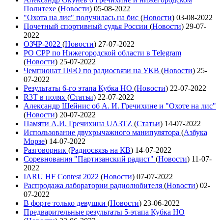
Политехе
(
Новости
)
05-08-2022
"Охота на лис" получилась на бис
(
Новости
)
03-08-2022
Почетный спортивный судья России
(
Новости
)
29-07-
2022
ОЗЧР-2022
(
Новости
)
27-07-2022
РО СРР по Нижегородской области в Telegram
(
Новости
)
25-07-2022
Чемпионат ПФО по радиосвязи на УКВ
(
Новости
)
25-
07-2022
Результаты 6-го этапа Кубка НО
(
Новости
)
22-07-2022
R3T в полях
(
Статьи
)
22-07-2022
Александр Шейнис об А. И. Гречихине и "Охоте на лис"
(
Новости
)
20-07-2022
Памяти А.И. Гречихина UA3TZ
(
Статьи
)
14-07-2022
Использование двухрычажного манипулятора
(
Азбука
Морзе
)
14-07-2022
Разговорник
(
Радиосвязь на КВ
)
14-07-2022
Соревнования "Партизанский радист"
(
Новости
)
11-07-
2022
IARU HF Contest 2022
(
Новости
)
07-07-2022
Распродажа лаборатории радиолюбителя
(
Новости
)
02-
07-2022
В форте только девушки
(
Новости
)
23-06-2022
Предварительные результаты 5-этапа Кубка НО