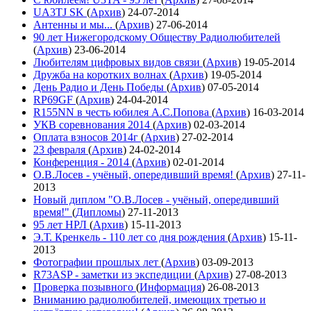
UA3TJ SK
(
Архив
)
24-07-2014
Антенны и мы...
(
Архив
)
27-06-2014
90 лет Нижегородскому Обществу Радиолюбителей
(
Архив
)
23-06-2014
Любителям цифровых видов связи
(
Архив
)
19-05-2014
Дружба на коротких волнах
(
Архив
)
19-05-2014
День Радио и День Победы
(
Архив
)
07-05-2014
RP69GF
(
Архив
)
24-04-2014
R155NN в честь юбилея А.С.Попова
(
Архив
)
16-03-2014
УКВ соревнования 2014
(
Архив
)
02-03-2014
Оплата взносов 2014г
(
Архив
)
27-02-2014
23 февраля
(
Архив
)
24-02-2014
Конференция - 2014
(
Архив
)
02-01-2014
О.В.Лосев - учёный, опередивший время!
(
Архив
)
27-11-
2013
Новый диплом "О.В.Лосев - учёный, опередивший
время!"
(
Дипломы
)
27-11-2013
95 лет НРЛ
(
Архив
)
15-11-2013
Э.Т. Кренкель - 110 лет со дня рождения
(
Архив
)
15-11-
2013
Фотографии прошлых лет
(
Архив
)
03-09-2013
R73ASP - заметки из экспедиции
(
Архив
)
27-08-2013
Проверка позывного
(
Информация
)
26-08-2013
Вниманию радиолюбителей, имеющих третью и