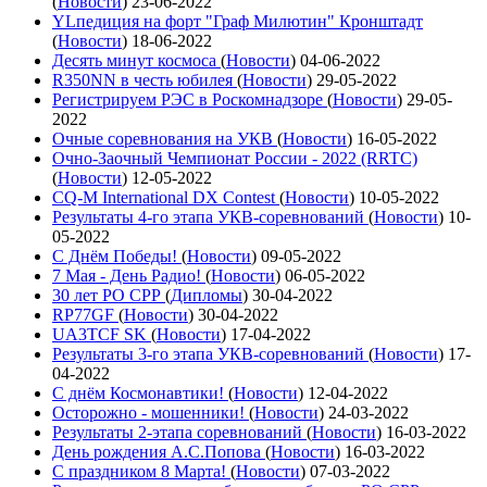
(
Новости
)
23-06-2022
YLпедиция на форт "Граф Милютин" Кронштадт
(
Новости
)
18-06-2022
Десять минут космоса
(
Новости
)
04-06-2022
R350NN в честь юбилея
(
Новости
)
29-05-2022
Регистрируем РЭС в Роскомнадзоре
(
Новости
)
29-05-
2022
Очные соревнования на УКВ
(
Новости
)
16-05-2022
Очно-Заочный Чемпионат России - 2022 (RRTC)
(
Новости
)
12-05-2022
CQ-M International DX Contest
(
Новости
)
10-05-2022
Результаты 4-го этапа УКВ-соревнований
(
Новости
)
10-
05-2022
С Днём Победы!
(
Новости
)
09-05-2022
7 Мая - День Радио!
(
Новости
)
06-05-2022
30 лет РО СРР
(
Дипломы
)
30-04-2022
RP77GF
(
Новости
)
30-04-2022
UA3TCF SK
(
Новости
)
17-04-2022
Результаты 3-го этапа УКВ-соревнований
(
Новости
)
17-
04-2022
С днём Космонавтики!
(
Новости
)
12-04-2022
Осторожно - мошенники!
(
Новости
)
24-03-2022
Результаты 2-этапа соревнований
(
Новости
)
16-03-2022
День рождения А.С.Попова
(
Новости
)
16-03-2022
С праздником 8 Марта!
(
Новости
)
07-03-2022