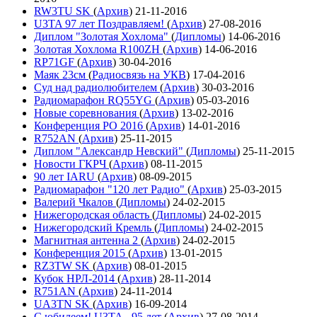
RW3TU SK
(
Архив
)
21-11-2016
U3TA 97 лет Поздравляем!
(
Архив
)
27-08-2016
Диплом "Золотая Хохлома"
(
Дипломы
)
14-06-2016
Золотая Хохлома R100ZH
(
Архив
)
14-06-2016
RP71GF
(
Архив
)
30-04-2016
Маяк 23см
(
Радиосвязь на УКВ
)
17-04-2016
Суд над радиолюбителем
(
Архив
)
30-03-2016
Радиомарафон RQ55YG
(
Архив
)
05-03-2016
Новые соревнования
(
Архив
)
13-02-2016
Конференция РО 2016
(
Архив
)
14-01-2016
R752AN
(
Архив
)
25-11-2015
Диплом "Александр Невский"
(
Дипломы
)
25-11-2015
Новости ГКРЧ
(
Архив
)
08-11-2015
90 лет IARU
(
Архив
)
08-09-2015
Радиомарафон "120 лет Радио"
(
Архив
)
25-03-2015
Валерий Чкалов
(
Дипломы
)
24-02-2015
Нижегородская область
(
Дипломы
)
24-02-2015
Нижегородский Кремль
(
Дипломы
)
24-02-2015
Магнитная антенна 2
(
Архив
)
24-02-2015
Конференция 2015
(
Архив
)
13-01-2015
RZ3TW SK
(
Архив
)
08-01-2015
Кубок НРЛ-2014
(
Архив
)
28-11-2014
R751AN
(
Архив
)
24-11-2014
UA3TN SK
(
Архив
)
16-09-2014
С юбилеем! U3TA - 95 лет
(
Архив
)
27-08-2014