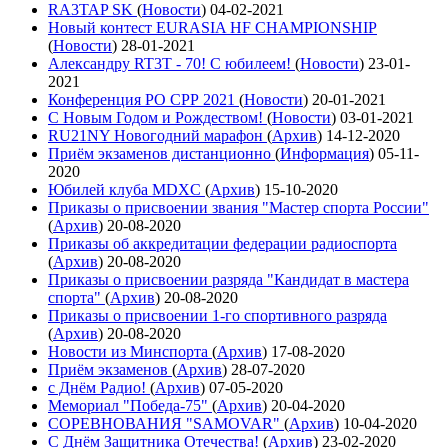
RA3TAP SK
(
Новости
)
04-02-2021
Новый контест EURASIA HF CHAMPIONSHIP
(
Новости
)
28-01-2021
Александру RT3T - 70! С юбилеем!
(
Новости
)
23-01-
2021
Конференция РО СРР 2021
(
Новости
)
20-01-2021
С Новым Годом и Рождеством!
(
Новости
)
03-01-2021
RU21NY Новогодний марафон
(
Архив
)
14-12-2020
Приём экзаменов дистанционно
(
Информация
)
05-11-
2020
Юбилей клуба MDXC
(
Архив
)
15-10-2020
Приказы о присвоении звания "Мастер спорта России"
(
Архив
)
20-08-2020
Приказы об аккредитации федерации радиоспорта
(
Архив
)
20-08-2020
Приказы о присвоении разряда "Кандидат в мастера
спорта"
(
Архив
)
20-08-2020
Приказы о присвоении 1-го спортивного разряда
(
Архив
)
20-08-2020
Новости из Минспорта
(
Архив
)
17-08-2020
Приём экзаменов
(
Архив
)
28-07-2020
с Днём Радио!
(
Архив
)
07-05-2020
Мемориал "Победа-75"
(
Архив
)
20-04-2020
СОРЕВНОВАНИЯ "SAMOVAR"
(
Архив
)
10-04-2020
С Днём Защитника Отечества!
(
Архив
)
23-02-2020