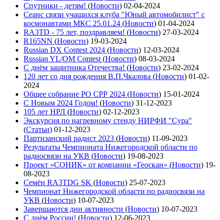
Спутники - детям!
(
Новости
)
02-04-2024
Сеанс связи учащихся клуба "Юный автомобилист" с
космонавтами МКС 25.01.24
(
Новости
)
01-04-2024
RA3TD - 75 лет, поздравляем!
(
Новости
)
27-03-2024
R165NN
(
Новости
)
19-03-2024
Russian DX Contest 2024
(
Новости
)
12-03-2024
Russian YL/OM Contest
(
Новости
)
08-03-2024
С днём защитника Отечества!
(
Новости
)
23-02-2024
120 лет со дня рождения В.П.Чкалова
(
Новости
)
01-02-
2024
Общее собрание РО СРР 2024
(
Новости
)
15-01-2024
С Новым 2024 Годом!
(
Новости
)
31-12-2023
105 лет НРЛ
(
Новости
)
02-12-2023
Экскурсия по нагревному стенду НИРФИ "Сура"
(
Статьи
)
01-12-2023
Партизанский радист 2023
(
Новости
)
11-09-2023
Результаты Чемпионата Нижегородской области по
радиосвязи на УКВ
(
Новости
)
19-08-2023
Проект «СОНИК» от компании «Геоскан»
(
Новости
)
19-
08-2023
Семён RA3TDG SK
(
Новости
)
25-07-2023
Чемпионат Нижегородской области по радиосвязи на
УКВ
(
Новости
)
10-07-2023
Завершаются дни активности
(
Новости
)
10-07-2023
С днём России!
(
Новости
)
12-06-2023