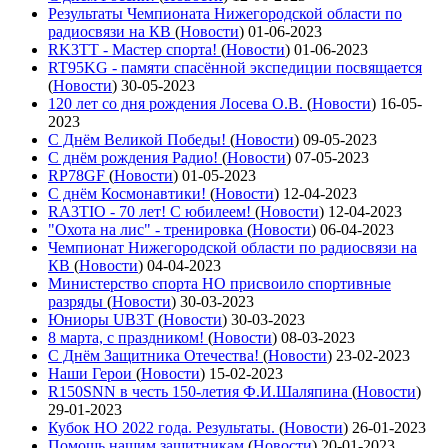
Результаты Чемпионата Нижегородской области по
радиосвязи на КВ
(
Новости
)
01-06-2023
RK3TT - Мастер спорта!
(
Новости
)
01-06-2023
RT95KG - памяти спасённой экспедиции посвящается
(
Новости
)
30-05-2023
120 лет со дня рождения Лосева О.В.
(
Новости
)
16-05-
2023
С Днём Великой Победы!
(
Новости
)
09-05-2023
С днём рождения Радио!
(
Новости
)
07-05-2023
RP78GF
(
Новости
)
01-05-2023
С днём Космонавтики!
(
Новости
)
12-04-2023
RA3TIO - 70 лет! С юбилеем!
(
Новости
)
12-04-2023
"Охота на лис" - тренировка
(
Новости
)
06-04-2023
Чемпионат Нижегородской области по радиосвязи на
КВ
(
Новости
)
04-04-2023
Министерство спорта НО присвоило спортивные
разряды
(
Новости
)
30-03-2023
Юниоры UB3T
(
Новости
)
30-03-2023
8 марта, с праздником!
(
Новости
)
08-03-2023
С Днём Защитника Отечества!
(
Новости
)
23-02-2023
Наши Герои
(
Новости
)
15-02-2023
R150SNN в честь 150-летия Ф.И.Шаляпина
(
Новости
)
29-01-2023
Кубок НО 2022 года. Результаты.
(
Новости
)
26-01-2023
Помощь нашим защитникам
(
Новости
)
20-01-2023