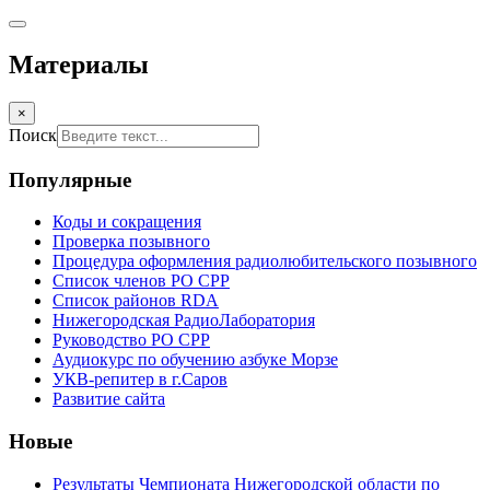
Материалы
×
Поиск
Популярные
Коды и сокращения
Проверка позывного
Процедура оформления радиолюбительского позывного
Список членов РО СРР
Список районов RDA
Нижегородская РадиоЛаборатория
Руководство РО СРР
Аудиокурс по обучению азбуке Морзе
УКВ-репитер в г.Саров
Развитие сайта
Новые
Результаты Чемпионата Нижегородской области по