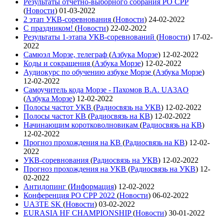
Результаты отчетно-выборного собрания РО СРР
(
Новости
)
01-03-2022
2 этап УКВ-соревнования
(
Новости
)
24-02-2022
С праздником!
(
Новости
)
22-02-2022
Результаты 1-этапа УКВ-соревнований
(
Новости
)
17-02-
2022
Самюэл Морзе, телеграф
(
Азбука Морзе
)
12-02-2022
Коды и сокращения
(
Азбука Морзе
)
12-02-2022
Аудиокурс по обучению азбуке Морзе
(
Азбука Морзе
)
12-02-2022
Самоучитель кода Морзе - Пахомов В.А. UA3AO
(
Азбука Морзе
)
12-02-2022
Полосы частот УКВ
(
Радиосвязь на УКВ
)
12-02-2022
Полосы частот КВ
(
Радиосвязь на КВ
)
12-02-2022
Начинающим коротковолновикам
(
Радиосвязь на КВ
)
12-02-2022
Прогноз прохождения на КВ
(
Радиосвязь на КВ
)
12-02-
2022
УКВ-соревнования
(
Радиосвязь на УКВ
)
12-02-2022
Прогноз прохождения на УКВ
(
Радиосвязь на УКВ
)
12-
02-2022
Антидопинг
(
Информация
)
12-02-2022
Конференция РО СРР 2022
(
Новости
)
06-02-2022
UA3TE SK
(
Новости
)
03-02-2022
EURASIA HF CHAMPIONSHIP
(
Новости
)
30-01-2022