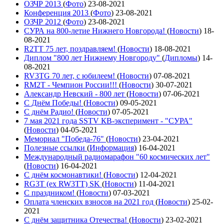
ОЗЧР 2013
(
Фото
)
23-08-2021
Конференция 2013
(
Фото
)
23-08-2021
ОЗЧР 2012
(
Фото
)
23-08-2021
СУРА на 800-летие Нижнего Новгорода!
(
Новости
)
18-
08-2021
R2TT 75 лет, поздравляем!
(
Новости
)
18-08-2021
Диплом "800 лет Нижнему Новгороду"
(
Дипломы
)
14-
08-2021
RV3TG 70 лет, с юбилеем!
(
Новости
)
07-08-2021
RM2T - Чемпион России!!!
(
Новости
)
30-07-2021
Александр Невский - 800 лет
(
Новости
)
07-06-2021
С Днём Победы!
(
Новости
)
09-05-2021
C днём Радио!
(
Новости
)
07-05-2021
7 мая 2021 года SSTV КВ-эксперимент - "СУРА"
(
Новости
)
04-05-2021
Мемориал "Победа-76"
(
Новости
)
23-04-2021
Полезные ссылки
(
Информация
)
16-04-2021
Международный радиомарафон "60 космических лет"
(
Новости
)
16-04-2021
С днём космонавтики!
(
Новости
)
12-04-2021
RG3T (ex RW3TT) SK
(
Новости
)
11-04-2021
С праздником!
(
Новости
)
07-03-2021
Оплата членских взносов на 2021 год
(
Новости
)
25-02-
2021
С днём защитника Отечества!
(
Новости
)
23-02-2021