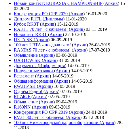
Новый контест: EURASIA CHAMPIONSHIP
(
Архив
)
15-
02-2020
Конференция РО СРР 2020
(
Архив
)
16-01-2020
Диплом R1FL
(
Дипломы
)
11-01-2020
Кубок RK3T
(
Архив
)
15-12-2019
RA3TT 70 лет - с юбилеем!
(
Архив
)
03-11-2019
Новости с RK3T
(
Архив
)
22-10-2019
U3TA SK
(
Архив
)
06-09-2019
100 лет U3TA - поздравляем!
(
Архив
)
26-08-2019
RA3TAS 70 лет - с юбилеем!
(
Архив
)
17-07-2019
Объявление
(
Архив
)
03-06-2019
UA3TCW SK
(
Архив
)
31-05-2019
Документы
(
Информация
)
14-05-2019
Полученные заявки
(
Архив
)
14-05-2019
Регламент
(
Архив
)
14-05-2019
Общая информация
(
Архив
)
14-05-2019
RW3TP SK
(
Архив
)
10-05-2019
С днём Радио!
(
Архив
)
07-05-2019
RP74GF
(
Архив
)
02-05-2019
Объявление
(
Архив
)
09-04-2019
R160NN
(
Архив
)
09-03-2019
Конференция РО СРР 2019
(
Архив
)
24-01-2019
RV3T 80 лет - с юбилеем!
(
Архив
)
05-12-2018
100 лет Нижегородской радиолаборатории
(
Архив
)
28-
11-2018