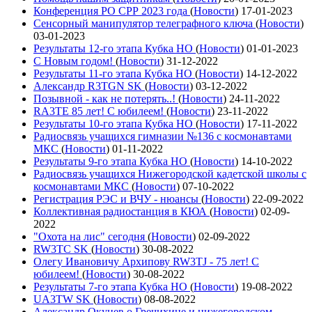
Конференция РО СРР 2023 года
(
Новости
)
17-01-2023
Сенсорный манипулятор телеграфного ключа
(
Новости
)
03-01-2023
Результаты 12-го этапа Кубка НО
(
Новости
)
01-01-2023
С Новым годом!
(
Новости
)
31-12-2022
Результаты 11-го этапа Кубка НО
(
Новости
)
14-12-2022
Александр R3TGN SK
(
Новости
)
03-12-2022
Позывной - как не потерять..!
(
Новости
)
24-11-2022
RA3TE 85 лет! С юбилеем!
(
Новости
)
23-11-2022
Результаты 10-го этапа Кубка НО
(
Новости
)
17-11-2022
Радиосвязь учащихся гимназии №136 с космонавтами
МКС
(
Новости
)
01-11-2022
Результаты 9-го этапа Кубка НО
(
Новости
)
14-10-2022
Радиосвязь учащихся Нижегородской кадетской школы с
космонавтами МКС
(
Новости
)
07-10-2022
Регистрация РЭС и ВЧУ - нюансы
(
Новости
)
22-09-2022
Коллективная радиостанция в КЮА
(
Новости
)
02-09-
2022
"Охота на лис" сегодня
(
Новости
)
02-09-2022
RW3TC SK
(
Новости
)
30-08-2022
Олегу Ивановичу Архипову RW3TJ - 75 лет! С
юбилеем!
(
Новости
)
30-08-2022
Результаты 7-го этапа Кубка НО
(
Новости
)
19-08-2022
UA3TW SK
(
Новости
)
08-08-2022
Александр Окунев о Гречихине и нижегородском