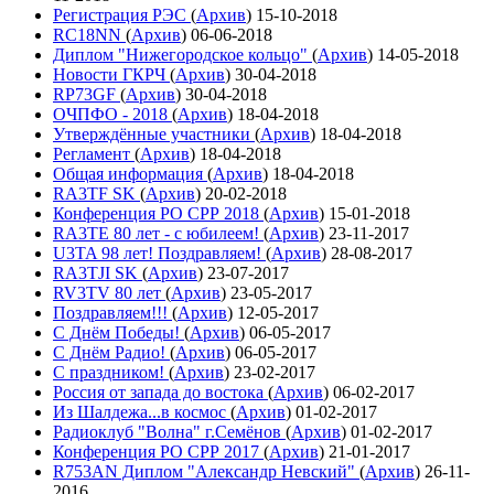
Регистрация РЭС
(
Архив
)
15-10-2018
RC18NN
(
Архив
)
06-06-2018
Диплом "Нижегородское кольцо"
(
Архив
)
14-05-2018
Новости ГКРЧ
(
Архив
)
30-04-2018
RP73GF
(
Архив
)
30-04-2018
ОЧПФО - 2018
(
Архив
)
18-04-2018
Утверждённые участники
(
Архив
)
18-04-2018
Регламент
(
Архив
)
18-04-2018
Общая информация
(
Архив
)
18-04-2018
RA3TF SK
(
Архив
)
20-02-2018
Конференция РО СРР 2018
(
Архив
)
15-01-2018
RA3TE 80 лет - с юбилеем!
(
Архив
)
23-11-2017
U3TA 98 лет! Поздравляем!
(
Архив
)
28-08-2017
RA3TJI SK
(
Архив
)
23-07-2017
RV3TV 80 лет
(
Архив
)
23-05-2017
Поздравляем!!!
(
Архив
)
12-05-2017
С Днём Победы!
(
Архив
)
06-05-2017
С Днём Радио!
(
Архив
)
06-05-2017
С праздником!
(
Архив
)
23-02-2017
Россия от запада до востока
(
Архив
)
06-02-2017
Из Шалдежа...в космос
(
Архив
)
01-02-2017
Радиоклуб "Волна" г.Семёнов
(
Архив
)
01-02-2017
Конференция РО СРР 2017
(
Архив
)
21-01-2017
R753AN Диплом "Александр Невский"
(
Архив
)
26-11-
2016