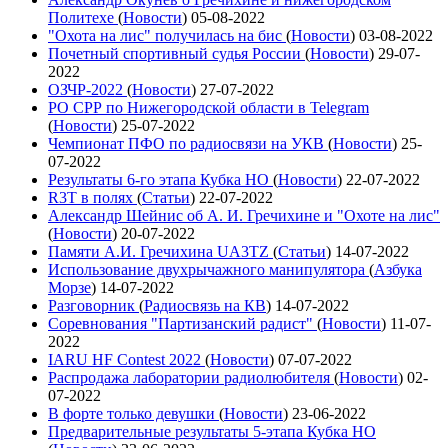
Политехе
(
Новости
)
05-08-2022
"Охота на лис" получилась на бис
(
Новости
)
03-08-2022
Почетный спортивный судья России
(
Новости
)
29-07-
2022
ОЗЧР-2022
(
Новости
)
27-07-2022
РО СРР по Нижегородской области в Telegram
(
Новости
)
25-07-2022
Чемпионат ПФО по радиосвязи на УКВ
(
Новости
)
25-
07-2022
Результаты 6-го этапа Кубка НО
(
Новости
)
22-07-2022
R3T в полях
(
Статьи
)
22-07-2022
Александр Шейнис об А. И. Гречихине и "Охоте на лис"
(
Новости
)
20-07-2022
Памяти А.И. Гречихина UA3TZ
(
Статьи
)
14-07-2022
Использование двухрычажного манипулятора
(
Азбука
Морзе
)
14-07-2022
Разговорник
(
Радиосвязь на КВ
)
14-07-2022
Соревнования "Партизанский радист"
(
Новости
)
11-07-
2022
IARU HF Contest 2022
(
Новости
)
07-07-2022
Распродажа лаборатории радиолюбителя
(
Новости
)
02-
07-2022
В форте только девушки
(
Новости
)
23-06-2022
Предварительные результаты 5-этапа Кубка НО