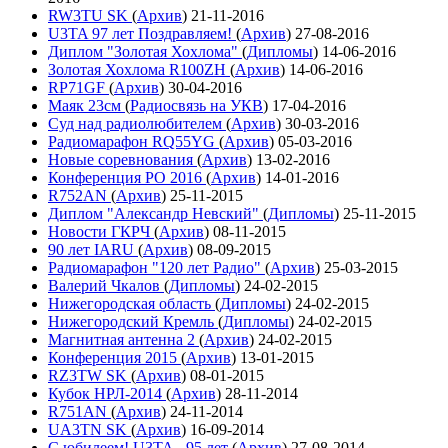
RW3TU SK
(
Архив
)
21-11-2016
U3TA 97 лет Поздравляем!
(
Архив
)
27-08-2016
Диплом "Золотая Хохлома"
(
Дипломы
)
14-06-2016
Золотая Хохлома R100ZH
(
Архив
)
14-06-2016
RP71GF
(
Архив
)
30-04-2016
Маяк 23см
(
Радиосвязь на УКВ
)
17-04-2016
Суд над радиолюбителем
(
Архив
)
30-03-2016
Радиомарафон RQ55YG
(
Архив
)
05-03-2016
Новые соревнования
(
Архив
)
13-02-2016
Конференция РО 2016
(
Архив
)
14-01-2016
R752AN
(
Архив
)
25-11-2015
Диплом "Александр Невский"
(
Дипломы
)
25-11-2015
Новости ГКРЧ
(
Архив
)
08-11-2015
90 лет IARU
(
Архив
)
08-09-2015
Радиомарафон "120 лет Радио"
(
Архив
)
25-03-2015
Валерий Чкалов
(
Дипломы
)
24-02-2015
Нижегородская область
(
Дипломы
)
24-02-2015
Нижегородский Кремль
(
Дипломы
)
24-02-2015
Магнитная антенна 2
(
Архив
)
24-02-2015
Конференция 2015
(
Архив
)
13-01-2015
RZ3TW SK
(
Архив
)
08-01-2015
Кубок НРЛ-2014
(
Архив
)
28-11-2014
R751AN
(
Архив
)
24-11-2014
UA3TN SK
(
Архив
)
16-09-2014
С юбилеем! U3TA - 95 лет
(
Архив
)
27-08-2014