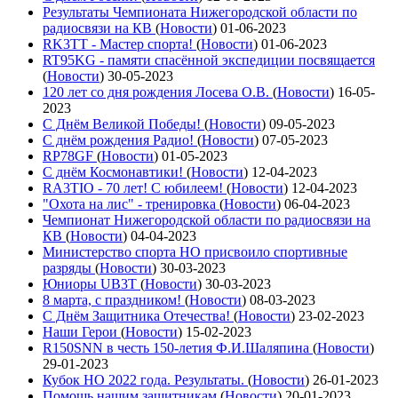
Результаты Чемпионата Нижегородской области по
радиосвязи на КВ
(
Новости
)
01-06-2023
RK3TT - Мастер спорта!
(
Новости
)
01-06-2023
RT95KG - памяти спасённой экспедиции посвящается
(
Новости
)
30-05-2023
120 лет со дня рождения Лосева О.В.
(
Новости
)
16-05-
2023
С Днём Великой Победы!
(
Новости
)
09-05-2023
С днём рождения Радио!
(
Новости
)
07-05-2023
RP78GF
(
Новости
)
01-05-2023
С днём Космонавтики!
(
Новости
)
12-04-2023
RA3TIO - 70 лет! С юбилеем!
(
Новости
)
12-04-2023
"Охота на лис" - тренировка
(
Новости
)
06-04-2023
Чемпионат Нижегородской области по радиосвязи на
КВ
(
Новости
)
04-04-2023
Министерство спорта НО присвоило спортивные
разряды
(
Новости
)
30-03-2023
Юниоры UB3T
(
Новости
)
30-03-2023
8 марта, с праздником!
(
Новости
)
08-03-2023
С Днём Защитника Отечества!
(
Новости
)
23-02-2023
Наши Герои
(
Новости
)
15-02-2023
R150SNN в честь 150-летия Ф.И.Шаляпина
(
Новости
)
29-01-2023
Кубок НО 2022 года. Результаты.
(
Новости
)
26-01-2023
Помощь нашим защитникам
(
Новости
)
20-01-2023