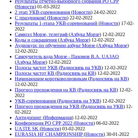
Результаты отчетно-выборного собрания РО СРР
(
Новости
)
01-03-2022
2 этап УКВ-соревнования
(
Новости
)
24-02-2022
С праздником!
(
Новости
)
22-02-2022
Результаты 1-этапа УКВ-соревнований
(
Новости
)
17-02-
2022
Самюэл Морзе, телеграф
(
Азбука Морзе
)
12-02-2022
Коды и сокращения
(
Азбука Морзе
)
12-02-2022
Аудиокурс по обучению азбуке Морзе
(
Азбука Морзе
)
12-02-2022
Самоучитель кода Морзе - Пахомов В.А. UA3AO
(
Азбука Морзе
)
12-02-2022
Полосы частот УКВ
(
Радиосвязь на УКВ
)
12-02-2022
Полосы частот КВ
(
Радиосвязь на КВ
)
12-02-2022
Начинающим коротковолновикам
(
Радиосвязь на КВ
)
12-02-2022
Прогноз прохождения на КВ
(
Радиосвязь на КВ
)
12-02-
2022
УКВ-соревнования
(
Радиосвязь на УКВ
)
12-02-2022
Прогноз прохождения на УКВ
(
Радиосвязь на УКВ
)
12-
02-2022
Антидопинг
(
Информация
)
12-02-2022
Конференция РО СРР 2022
(
Новости
)
06-02-2022
UA3TE SK
(
Новости
)
03-02-2022
EURASIA HF CHAMPIONSHIP
(
Новости
)
30-01-2022