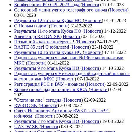
Конференция РО СРР 2023 года
(
Новости
)
17-01-2023
Сенсорный манипулятор телеграфного ключа
(
Новости
)
03-01-2023
Результаты 12-го этапа Кубка НО
(
Новости
)
01-01-2023
С Новым годом!
(
Новости
)
31-12-2022
Результаты 11-го этапа Кубка НО
(
Новости
)
14-12-2022
Александр R3TGN SK
(
Новости
)
03-12-2022
Позывной - как не потерять..!
(
Новости
)
24-11-2022
RA3TE 85 лет! С юбилеем!
(
Новости
)
23-11-2022
Результаты 10-го этапа Кубка НО
(
Новости
)
17-11-2022
Радиосвязь учащихся гимназии №136 с космонавтами
МКС
(
Новости
)
01-11-2022
Результаты 9-го этапа Кубка НО
(
Новости
)
14-10-2022
Радиосвязь учащихся Нижегородской кадетской школы с
космонавтами МКС
(
Новости
)
07-10-2022
Регистрация РЭС и ВЧУ - нюансы
(
Новости
)
22-09-2022
Коллективная радиостанция в КЮА
(
Новости
)
02-09-
2022
"Охота на лис" сегодня
(
Новости
)
02-09-2022
RW3TC SK
(
Новости
)
30-08-2022
Олегу Ивановичу Архипову RW3TJ - 75 лет! С
юбилеем!
(
Новости
)
30-08-2022
Результаты 7-го этапа Кубка НО
(
Новости
)
19-08-2022
UA3TW SK
(
Новости
)
08-08-2022
Александр Окунев о Гречихине и нижегородском