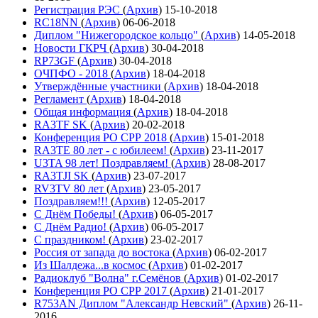
Регистрация РЭС
(
Архив
)
15-10-2018
RC18NN
(
Архив
)
06-06-2018
Диплом "Нижегородское кольцо"
(
Архив
)
14-05-2018
Новости ГКРЧ
(
Архив
)
30-04-2018
RP73GF
(
Архив
)
30-04-2018
ОЧПФО - 2018
(
Архив
)
18-04-2018
Утверждённые участники
(
Архив
)
18-04-2018
Регламент
(
Архив
)
18-04-2018
Общая информация
(
Архив
)
18-04-2018
RA3TF SK
(
Архив
)
20-02-2018
Конференция РО СРР 2018
(
Архив
)
15-01-2018
RA3TE 80 лет - с юбилеем!
(
Архив
)
23-11-2017
U3TA 98 лет! Поздравляем!
(
Архив
)
28-08-2017
RA3TJI SK
(
Архив
)
23-07-2017
RV3TV 80 лет
(
Архив
)
23-05-2017
Поздравляем!!!
(
Архив
)
12-05-2017
С Днём Победы!
(
Архив
)
06-05-2017
С Днём Радио!
(
Архив
)
06-05-2017
С праздником!
(
Архив
)
23-02-2017
Россия от запада до востока
(
Архив
)
06-02-2017
Из Шалдежа...в космос
(
Архив
)
01-02-2017
Радиоклуб "Волна" г.Семёнов
(
Архив
)
01-02-2017
Конференция РО СРР 2017
(
Архив
)
21-01-2017
R753AN Диплом "Александр Невский"
(
Архив
)
26-11-
2016