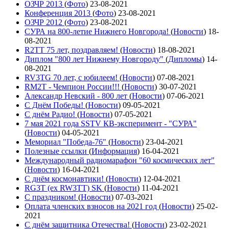
ОЗЧР 2013
(
Фото
)
23-08-2021
Конференция 2013
(
Фото
)
23-08-2021
ОЗЧР 2012
(
Фото
)
23-08-2021
СУРА на 800-летие Нижнего Новгорода!
(
Новости
)
18-
08-2021
R2TT 75 лет, поздравляем!
(
Новости
)
18-08-2021
Диплом "800 лет Нижнему Новгороду"
(
Дипломы
)
14-
08-2021
RV3TG 70 лет, с юбилеем!
(
Новости
)
07-08-2021
RM2T - Чемпион России!!!
(
Новости
)
30-07-2021
Александр Невский - 800 лет
(
Новости
)
07-06-2021
С Днём Победы!
(
Новости
)
09-05-2021
C днём Радио!
(
Новости
)
07-05-2021
7 мая 2021 года SSTV КВ-эксперимент - "СУРА"
(
Новости
)
04-05-2021
Мемориал "Победа-76"
(
Новости
)
23-04-2021
Полезные ссылки
(
Информация
)
16-04-2021
Международный радиомарафон "60 космических лет"
(
Новости
)
16-04-2021
С днём космонавтики!
(
Новости
)
12-04-2021
RG3T (ex RW3TT) SK
(
Новости
)
11-04-2021
С праздником!
(
Новости
)
07-03-2021
Оплата членских взносов на 2021 год
(
Новости
)
25-02-
2021
С днём защитника Отечества!
(
Новости
)
23-02-2021