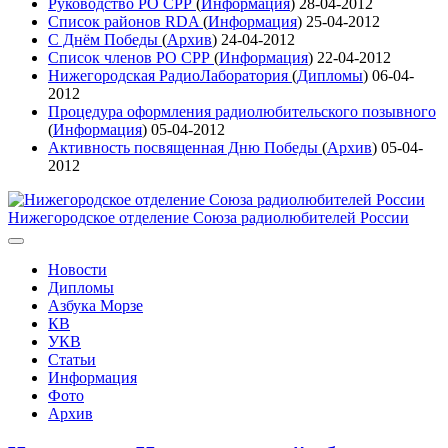
Руководство РО СРР
(
Информация
)
28-04-2012
Список районов RDA
(
Информация
)
25-04-2012
С Днём Победы
(
Архив
)
24-04-2012
Список членов РО СРР
(
Информация
)
22-04-2012
Нижегородская РадиоЛаборатория
(
Дипломы
)
06-04-
2012
Процедура оформления радиолюбительского позывного
(
Информация
)
05-04-2012
Активность посвященная Дню Победы
(
Архив
)
05-04-
2012
Нижегородское отделение Союза радиолюбителей России
Новости
Дипломы
Азбука Морзе
КВ
УКВ
Статьи
Информация
Фото
Архив