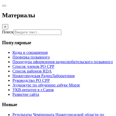
Материалы
×
Поиск
Популярные
Коды и сокращения
Проверка позывного
Процедура оформления радиолюбительского позывного
Список членов РО СРР
Список районов RDA
Нижегородская РадиоЛаборатория
Руководство РО СРР
Аудиокурс по обучению азбуке Морзе
УКВ-репитер в г.Саров
Развитие сайта
Новые
Результаты Чемпионата Нижегородской области по