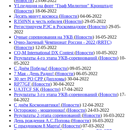
(
Новости
)
23-06-2022
YLпедиция на форт "Граф Милютин" Кронштадт
(
Новости
)
18-06-2022
Десять минут космоса
(
Новости
)
04-06-2022
R350NN в честь юбилея
(
Новости
)
29-05-2022
Регистрируем РЭС в Роскомнадзоре
(
Новости
)
29-05-
2022
Очные соревнования на УКВ
(
Новости
)
16-05-2022
Очно-Заочный Чемпионат России - 2022 (RRTC)
(
Новости
)
12-05-2022
CQ-M International DX Contest
(
Новости
)
10-05-2022
Результаты 4-го этапа УКВ-соревнований
(
Новости
)
10-
05-2022
С Днём Победы!
(
Новости
)
09-05-2022
7 Мая - День Радио!
(
Новости
)
06-05-2022
30 лет РО СРР
(
Дипломы
)
30-04-2022
RP77GF
(
Новости
)
30-04-2022
UA3TCF SK
(
Новости
)
17-04-2022
Результаты 3-го этапа УКВ-соревнований
(
Новости
)
17-
04-2022
С днём Космонавтики!
(
Новости
)
12-04-2022
Осторожно - мошенники!
(
Новости
)
24-03-2022
Результаты 2-этапа соревнований
(
Новости
)
16-03-2022
День рождения А.С.Попова
(
Новости
)
16-03-2022
С праздником 8 Марта!
(
Новости
)
07-03-2022