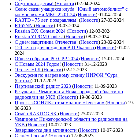
Спутники - детям!
(
Новости
)
02-04-2024
Сеанс связи учащихся клуба "Юный автомобилист" с
космонавтами МКС 25.01.24
(
Новости
)
01-04-2024
RA3TD - 75 лет, поздравляем!
(
Новости
)
27-03-2024
R165NN
(
Новости
)
19-03-2024
Russian DX Contest 2024
(
Новости
)
12-03-2024
Russian YL/OM Contest
(
Новости
)
08-03-2024
С днём защитника Отечества!
(
Новости
)
23-02-2024
120 лет со дня рождения В.П.Чкалова
(
Новости
)
01-02-
2024
Общее собрание РО СРР 2024
(
Новости
)
15-01-2024
С Новым 2024 Годом!
(
Новости
)
31-12-2023
105 лет НРЛ
(
Новости
)
02-12-2023
Экскурсия по нагревному стенду НИРФИ "Сура"
(
Статьи
)
01-12-2023
Партизанский радист 2023
(
Новости
)
11-09-2023
Результаты Чемпионата Нижегородской области по
радиосвязи на УКВ
(
Новости
)
19-08-2023
Проект «СОНИК» от компании «Геоскан»
(
Новости
)
19-
08-2023
Семён RA3TDG SK
(
Новости
)
25-07-2023
Чемпионат Нижегородской области по радиосвязи на
УКВ
(
Новости
)
10-07-2023
Завершаются дни активности
(
Новости
)
10-07-2023
С днём России!
(
Новости
)
12-06-2023