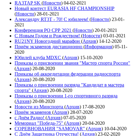
RA3TAP SK
(
Новости
)
04-02-2021
Новый контест EURASIA HF CHAMPIONSHIP
(
Новости
)
28-01-2021
Александру RT3T - 70! С юбилеем!
(
Новости
)
23-01-
2021
Конференция РО СРР 2021
(
Новости
)
20-01-2021
С Новым Годом и Рождеством!
(
Новости
)
03-01-2021
RU21NY Новогодний марафон
(
Архив
)
14-12-2020
Приём экзаменов дистанционно
(
Информация
)
05-11-
2020
Юбилей клуба MDXC
(
Архив
)
15-10-2020
Приказы о присвоении звания "Мастер спорта России"
(
Архив
)
20-08-2020
Приказы об аккредитации федерации радиоспорта
(
Архив
)
20-08-2020
Приказы о присвоении разряда "Кандидат в мастера
спорта"
(
Архив
)
20-08-2020
Приказы о присвоении 1-го спортивного разряда
(
Архив
)
20-08-2020
Новости из Минспорта
(
Архив
)
17-08-2020
Приём экзаменов
(
Архив
)
28-07-2020
с Днём Радио!
(
Архив
)
07-05-2020
Мемориал "Победа-75"
(
Архив
)
20-04-2020
СОРЕВНОВАНИЯ "SAMOVAR"
(
Архив
)
10-04-2020
С Днём Защитника Отечества!
(
Архив
)
23-02-2020