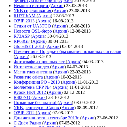
четвёртую категории!
(
Архив
)
26-08-2013
Немного истории
(
Архив
)
23-08-2013
УКВ соревнования
(
Архив
)
23-08-2013
RU3TJ/AM
(
Архив
)
22-08-2013
ОЗЧР 2013
(
Архив
)
16-08-2013
Стихи от UA3TCQ
(
Архив
)
16-08-2013
Новости QSL-бюро
(
Архив
)
12-08-2013
R73ASP
(
Архив
)
30-04-2013
RP68GF
(
Архив
)
30-04-2013
GlobalSET-2013
(
Архив
)
03-04-2013
Изменения в Порядке образования позывных сигналов
(
Архив
)
26-03-2013
Фотографии прошлых лет
(
Архив
)
04-03-2013
Интересное видео
(
Архив
)
04-03-2013
Магнитная антенна
(
Архив
)
22-02-2013
Развитие сайта
(
Архив
)
10-02-2013
Конференция РО - 2013
(
Архив
)
11-01-2013
Бюллетень СРР №4
(
Архив
)
11-01-2013
Кубок НРЛ-2012
(
Архив
)
02-12-2012
R400NO
(
Архив
)
28-10-2012
Позывные бесплатно!
(
Архив
)
08-09-2012
УКВ-репитер в г.Саров
(
Архив
)
08-09-2012
ОЗЧР 2012
(
Архив
)
07-08-2012
Дни активности в сентябре 2013г
(
Архив
)
23-06-2012
С Днём Радио
(
Архив
)
07-05-2012