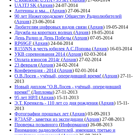
UA3TJ SK
(
Архив
)
24-07-2014
Антенны и мы...
(
Архив
)
27-06-2014
90 лет Нижегородскому Обществу Радиолюбителей
(
Архив
)
23-06-2014
Любителям цифровых видов связи
(
Архив
)
19-05-2014
Дружба на коротких волнах
(
Архив
)
19-05-2014
День Радио и День Победы
(
Архив
)
07-05-2014
RP69GF
(
Архив
)
24-04-2014
R155NN в честь юбилея А.С.Попова
(
Архив
)
16-03-2014
УКВ соревнования 2014
(
Архив
)
02-03-2014
Оплата взносов 2014г
(
Архив
)
27-02-2014
23 февраля
(
Архив
)
24-02-2014
Конференция - 2014
(
Архив
)
02-01-2014
О.В.Лосев - учёный, опередивший время!
(
Архив
)
27-11-
2013
Новый диплом "О.В.Лосев - учёный, опередивший
время!"
(
Дипломы
)
27-11-2013
95 лет НРЛ
(
Архив
)
15-11-2013
Э.Т. Кренкель - 110 лет со дня рождения
(
Архив
)
15-11-
2013
Фотографии прошлых лет
(
Архив
)
03-09-2013
R73ASP - заметки из экспедиции
(
Архив
)
27-08-2013
Проверка позывного
(
Информация
)
26-08-2013
Вниманию радиолюбителей, имеющих третью и