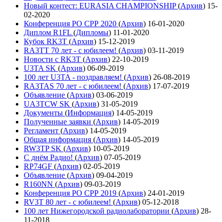
Новый контест: EURASIA CHAMPIONSHIP
(
Архив
)
15-
02-2020
Конференция РО СРР 2020
(
Архив
)
16-01-2020
Диплом R1FL
(
Дипломы
)
11-01-2020
Кубок RK3T
(
Архив
)
15-12-2019
RA3TT 70 лет - с юбилеем!
(
Архив
)
03-11-2019
Новости с RK3T
(
Архив
)
22-10-2019
U3TA SK
(
Архив
)
06-09-2019
100 лет U3TA - поздравляем!
(
Архив
)
26-08-2019
RA3TAS 70 лет - с юбилеем!
(
Архив
)
17-07-2019
Объявление
(
Архив
)
03-06-2019
UA3TCW SK
(
Архив
)
31-05-2019
Документы
(
Информация
)
14-05-2019
Полученные заявки
(
Архив
)
14-05-2019
Регламент
(
Архив
)
14-05-2019
Общая информация
(
Архив
)
14-05-2019
RW3TP SK
(
Архив
)
10-05-2019
С днём Радио!
(
Архив
)
07-05-2019
RP74GF
(
Архив
)
02-05-2019
Объявление
(
Архив
)
09-04-2019
R160NN
(
Архив
)
09-03-2019
Конференция РО СРР 2019
(
Архив
)
24-01-2019
RV3T 80 лет - с юбилеем!
(
Архив
)
05-12-2018
100 лет Нижегородской радиолаборатории
(
Архив
)
28-
11-2018