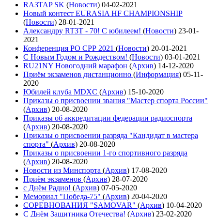
RA3TAP SK
(
Новости
)
04-02-2021
Новый контест EURASIA HF CHAMPIONSHIP
(
Новости
)
28-01-2021
Александру RT3T - 70! С юбилеем!
(
Новости
)
23-01-
2021
Конференция РО СРР 2021
(
Новости
)
20-01-2021
С Новым Годом и Рождеством!
(
Новости
)
03-01-2021
RU21NY Новогодний марафон
(
Архив
)
14-12-2020
Приём экзаменов дистанционно
(
Информация
)
05-11-
2020
Юбилей клуба MDXC
(
Архив
)
15-10-2020
Приказы о присвоении звания "Мастер спорта России"
(
Архив
)
20-08-2020
Приказы об аккредитации федерации радиоспорта
(
Архив
)
20-08-2020
Приказы о присвоении разряда "Кандидат в мастера
спорта"
(
Архив
)
20-08-2020
Приказы о присвоении 1-го спортивного разряда
(
Архив
)
20-08-2020
Новости из Минспорта
(
Архив
)
17-08-2020
Приём экзаменов
(
Архив
)
28-07-2020
с Днём Радио!
(
Архив
)
07-05-2020
Мемориал "Победа-75"
(
Архив
)
20-04-2020
СОРЕВНОВАНИЯ "SAMOVAR"
(
Архив
)
10-04-2020
С Днём Защитника Отечества!
(
Архив
)
23-02-2020