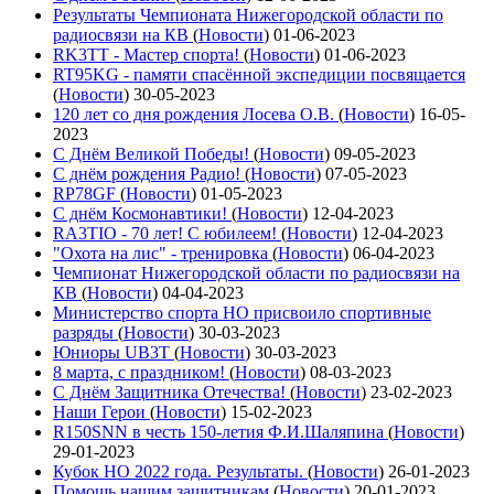
Результаты Чемпионата Нижегородской области по
радиосвязи на КВ
(
Новости
)
01-06-2023
RK3TT - Мастер спорта!
(
Новости
)
01-06-2023
RT95KG - памяти спасённой экспедиции посвящается
(
Новости
)
30-05-2023
120 лет со дня рождения Лосева О.В.
(
Новости
)
16-05-
2023
С Днём Великой Победы!
(
Новости
)
09-05-2023
С днём рождения Радио!
(
Новости
)
07-05-2023
RP78GF
(
Новости
)
01-05-2023
С днём Космонавтики!
(
Новости
)
12-04-2023
RA3TIO - 70 лет! С юбилеем!
(
Новости
)
12-04-2023
"Охота на лис" - тренировка
(
Новости
)
06-04-2023
Чемпионат Нижегородской области по радиосвязи на
КВ
(
Новости
)
04-04-2023
Министерство спорта НО присвоило спортивные
разряды
(
Новости
)
30-03-2023
Юниоры UB3T
(
Новости
)
30-03-2023
8 марта, с праздником!
(
Новости
)
08-03-2023
С Днём Защитника Отечества!
(
Новости
)
23-02-2023
Наши Герои
(
Новости
)
15-02-2023
R150SNN в честь 150-летия Ф.И.Шаляпина
(
Новости
)
29-01-2023
Кубок НО 2022 года. Результаты.
(
Новости
)
26-01-2023
Помощь нашим защитникам
(
Новости
)
20-01-2023