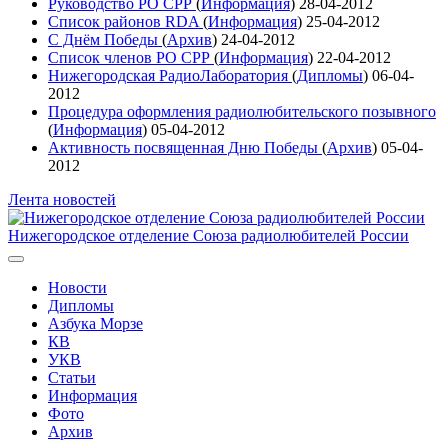
Руководство РО СРР
(
Информация
)
28-04-2012
Список районов RDA
(
Информация
)
25-04-2012
С Днём Победы
(
Архив
)
24-04-2012
Список членов РО СРР
(
Информация
)
22-04-2012
Нижегородская РадиоЛаборатория
(
Дипломы
)
06-04-
2012
Процедура оформления радиолюбительского позывного
(
Информация
)
05-04-2012
Активность посвященная Дню Победы
(
Архив
)
05-04-
2012
Лента новостей
Нижегородское отделение Союза радиолюбителей России
Новости
Дипломы
Азбука Морзе
КВ
УКВ
Статьи
Информация
Фото
Архив