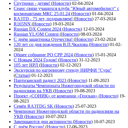
Спутники - детям!
(
Новости
)
02-04-2024
Сеанс связи учащихся клуба "Юный автомобилист" с
космонавтами МКС 25.01.24
(
Новости
)
01-04-2024
RA3TD - 75 лет, поздравляем!
(
Новости
)
27-03-2024
R165NN
(
Новости
)
19-03-2024
Russian DX Contest 2024
(
Новости
)
12-03-2024
Russian YL/OM Contest
(
Новости
)
08-03-2024
С днём защитника Отечества!
(
Новости
)
23-02-2024
120 лет со дня рождения В.П.Чкалова
(
Новости
)
01-02-
2024
Общее собрание РО СРР 2024
(
Новости
)
15-01-2024
С Новым 2024 Годом!
(
Новости
)
31-12-2023
105 лет НРЛ
(
Новости
)
02-12-2023
Экскурсия по нагревному стенду НИРФИ "Сура"
(
Статьи
)
01-12-2023
Партизанский радист 2023
(
Новости
)
11-09-2023
Результаты Чемпионата Нижегородской области по
радиосвязи на УКВ
(
Новости
)
19-08-2023
Проект «СОНИК» от компании «Геоскан»
(
Новости
)
19-
08-2023
Семён RA3TDG SK
(
Новости
)
25-07-2023
Чемпионат Нижегородской области по радиосвязи на
УКВ
(
Новости
)
10-07-2023
Завершаются дни активности
(
Новости
)
10-07-2023
С днём России!
(
Новости
)
12-06-2023