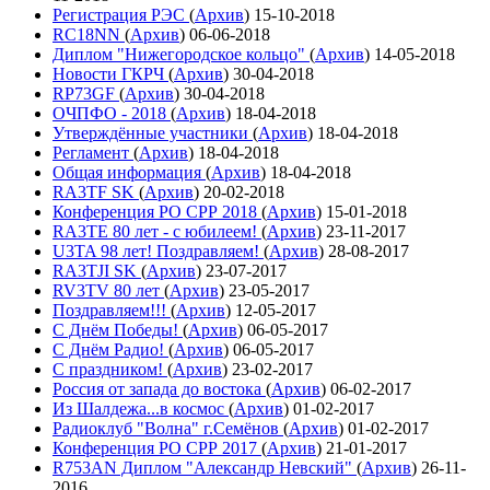
Регистрация РЭС
(
Архив
)
15-10-2018
RC18NN
(
Архив
)
06-06-2018
Диплом "Нижегородское кольцо"
(
Архив
)
14-05-2018
Новости ГКРЧ
(
Архив
)
30-04-2018
RP73GF
(
Архив
)
30-04-2018
ОЧПФО - 2018
(
Архив
)
18-04-2018
Утверждённые участники
(
Архив
)
18-04-2018
Регламент
(
Архив
)
18-04-2018
Общая информация
(
Архив
)
18-04-2018
RA3TF SK
(
Архив
)
20-02-2018
Конференция РО СРР 2018
(
Архив
)
15-01-2018
RA3TE 80 лет - с юбилеем!
(
Архив
)
23-11-2017
U3TA 98 лет! Поздравляем!
(
Архив
)
28-08-2017
RA3TJI SK
(
Архив
)
23-07-2017
RV3TV 80 лет
(
Архив
)
23-05-2017
Поздравляем!!!
(
Архив
)
12-05-2017
С Днём Победы!
(
Архив
)
06-05-2017
С Днём Радио!
(
Архив
)
06-05-2017
С праздником!
(
Архив
)
23-02-2017
Россия от запада до востока
(
Архив
)
06-02-2017
Из Шалдежа...в космос
(
Архив
)
01-02-2017
Радиоклуб "Волна" г.Семёнов
(
Архив
)
01-02-2017
Конференция РО СРР 2017
(
Архив
)
21-01-2017
R753AN Диплом "Александр Невский"
(
Архив
)
26-11-
2016