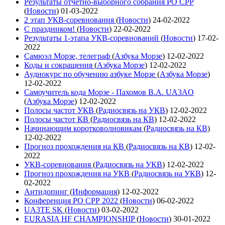
Результаты отчетно-выборного собрания РО СРР
(
Новости
)
01-03-2022
2 этап УКВ-соревнования
(
Новости
)
24-02-2022
С праздником!
(
Новости
)
22-02-2022
Результаты 1-этапа УКВ-соревнований
(
Новости
)
17-02-
2022
Самюэл Морзе, телеграф
(
Азбука Морзе
)
12-02-2022
Коды и сокращения
(
Азбука Морзе
)
12-02-2022
Аудиокурс по обучению азбуке Морзе
(
Азбука Морзе
)
12-02-2022
Самоучитель кода Морзе - Пахомов В.А. UA3AO
(
Азбука Морзе
)
12-02-2022
Полосы частот УКВ
(
Радиосвязь на УКВ
)
12-02-2022
Полосы частот КВ
(
Радиосвязь на КВ
)
12-02-2022
Начинающим коротковолновикам
(
Радиосвязь на КВ
)
12-02-2022
Прогноз прохождения на КВ
(
Радиосвязь на КВ
)
12-02-
2022
УКВ-соревнования
(
Радиосвязь на УКВ
)
12-02-2022
Прогноз прохождения на УКВ
(
Радиосвязь на УКВ
)
12-
02-2022
Антидопинг
(
Информация
)
12-02-2022
Конференция РО СРР 2022
(
Новости
)
06-02-2022
UA3TE SK
(
Новости
)
03-02-2022
EURASIA HF CHAMPIONSHIP
(
Новости
)
30-01-2022