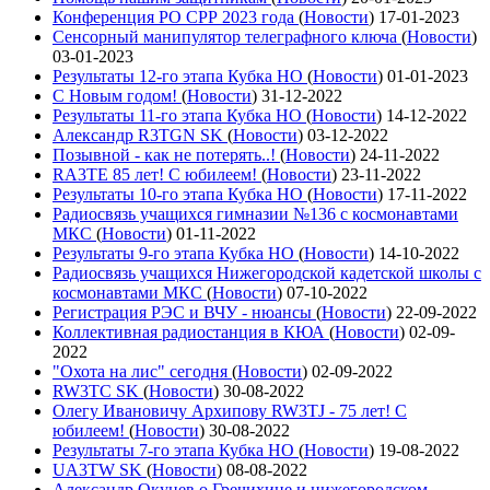
Конференция РО СРР 2023 года
(
Новости
)
17-01-2023
Сенсорный манипулятор телеграфного ключа
(
Новости
)
03-01-2023
Результаты 12-го этапа Кубка НО
(
Новости
)
01-01-2023
С Новым годом!
(
Новости
)
31-12-2022
Результаты 11-го этапа Кубка НО
(
Новости
)
14-12-2022
Александр R3TGN SK
(
Новости
)
03-12-2022
Позывной - как не потерять..!
(
Новости
)
24-11-2022
RA3TE 85 лет! С юбилеем!
(
Новости
)
23-11-2022
Результаты 10-го этапа Кубка НО
(
Новости
)
17-11-2022
Радиосвязь учащихся гимназии №136 с космонавтами
МКС
(
Новости
)
01-11-2022
Результаты 9-го этапа Кубка НО
(
Новости
)
14-10-2022
Радиосвязь учащихся Нижегородской кадетской школы с
космонавтами МКС
(
Новости
)
07-10-2022
Регистрация РЭС и ВЧУ - нюансы
(
Новости
)
22-09-2022
Коллективная радиостанция в КЮА
(
Новости
)
02-09-
2022
"Охота на лис" сегодня
(
Новости
)
02-09-2022
RW3TC SK
(
Новости
)
30-08-2022
Олегу Ивановичу Архипову RW3TJ - 75 лет! С
юбилеем!
(
Новости
)
30-08-2022
Результаты 7-го этапа Кубка НО
(
Новости
)
19-08-2022
UA3TW SK
(
Новости
)
08-08-2022
Александр Окунев о Гречихине и нижегородском