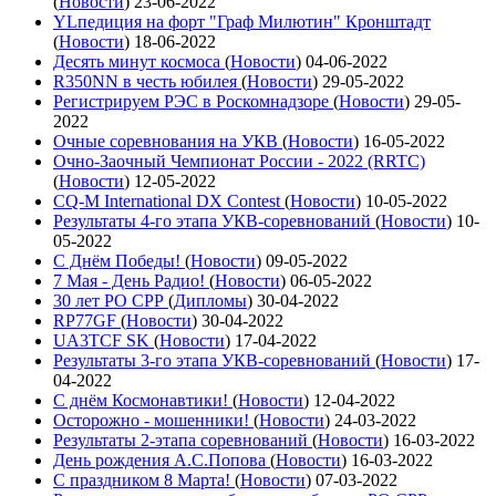
(
Новости
)
23-06-2022
YLпедиция на форт "Граф Милютин" Кронштадт
(
Новости
)
18-06-2022
Десять минут космоса
(
Новости
)
04-06-2022
R350NN в честь юбилея
(
Новости
)
29-05-2022
Регистрируем РЭС в Роскомнадзоре
(
Новости
)
29-05-
2022
Очные соревнования на УКВ
(
Новости
)
16-05-2022
Очно-Заочный Чемпионат России - 2022 (RRTC)
(
Новости
)
12-05-2022
CQ-M International DX Contest
(
Новости
)
10-05-2022
Результаты 4-го этапа УКВ-соревнований
(
Новости
)
10-
05-2022
С Днём Победы!
(
Новости
)
09-05-2022
7 Мая - День Радио!
(
Новости
)
06-05-2022
30 лет РО СРР
(
Дипломы
)
30-04-2022
RP77GF
(
Новости
)
30-04-2022
UA3TCF SK
(
Новости
)
17-04-2022
Результаты 3-го этапа УКВ-соревнований
(
Новости
)
17-
04-2022
С днём Космонавтики!
(
Новости
)
12-04-2022
Осторожно - мошенники!
(
Новости
)
24-03-2022
Результаты 2-этапа соревнований
(
Новости
)
16-03-2022
День рождения А.С.Попова
(
Новости
)
16-03-2022
С праздником 8 Марта!
(
Новости
)
07-03-2022