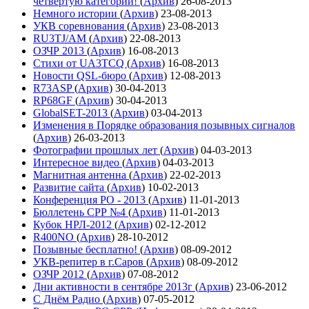
четвёртую категории!
(
Архив
)
26-08-2013
Немного истории
(
Архив
)
23-08-2013
УКВ соревнования
(
Архив
)
23-08-2013
RU3TJ/AM
(
Архив
)
22-08-2013
ОЗЧР 2013
(
Архив
)
16-08-2013
Стихи от UA3TCQ
(
Архив
)
16-08-2013
Новости QSL-бюро
(
Архив
)
12-08-2013
R73ASP
(
Архив
)
30-04-2013
RP68GF
(
Архив
)
30-04-2013
GlobalSET-2013
(
Архив
)
03-04-2013
Изменения в Порядке образования позывных сигналов
(
Архив
)
26-03-2013
Фотографии прошлых лет
(
Архив
)
04-03-2013
Интересное видео
(
Архив
)
04-03-2013
Магнитная антенна
(
Архив
)
22-02-2013
Развитие сайта
(
Архив
)
10-02-2013
Конференция РО - 2013
(
Архив
)
11-01-2013
Бюллетень СРР №4
(
Архив
)
11-01-2013
Кубок НРЛ-2012
(
Архив
)
02-12-2012
R400NO
(
Архив
)
28-10-2012
Позывные бесплатно!
(
Архив
)
08-09-2012
УКВ-репитер в г.Саров
(
Архив
)
08-09-2012
ОЗЧР 2012
(
Архив
)
07-08-2012
Дни активности в сентябре 2013г
(
Архив
)
23-06-2012
С Днём Радио
(
Архив
)
07-05-2012