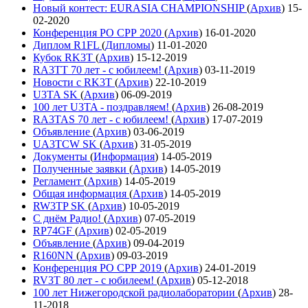
Новый контест: EURASIA CHAMPIONSHIP
(
Архив
)
15-
02-2020
Конференция РО СРР 2020
(
Архив
)
16-01-2020
Диплом R1FL
(
Дипломы
)
11-01-2020
Кубок RK3T
(
Архив
)
15-12-2019
RA3TT 70 лет - с юбилеем!
(
Архив
)
03-11-2019
Новости с RK3T
(
Архив
)
22-10-2019
U3TA SK
(
Архив
)
06-09-2019
100 лет U3TA - поздравляем!
(
Архив
)
26-08-2019
RA3TAS 70 лет - с юбилеем!
(
Архив
)
17-07-2019
Объявление
(
Архив
)
03-06-2019
UA3TCW SK
(
Архив
)
31-05-2019
Документы
(
Информация
)
14-05-2019
Полученные заявки
(
Архив
)
14-05-2019
Регламент
(
Архив
)
14-05-2019
Общая информация
(
Архив
)
14-05-2019
RW3TP SK
(
Архив
)
10-05-2019
С днём Радио!
(
Архив
)
07-05-2019
RP74GF
(
Архив
)
02-05-2019
Объявление
(
Архив
)
09-04-2019
R160NN
(
Архив
)
09-03-2019
Конференция РО СРР 2019
(
Архив
)
24-01-2019
RV3T 80 лет - с юбилеем!
(
Архив
)
05-12-2018
100 лет Нижегородской радиолаборатории
(
Архив
)
28-
11-2018