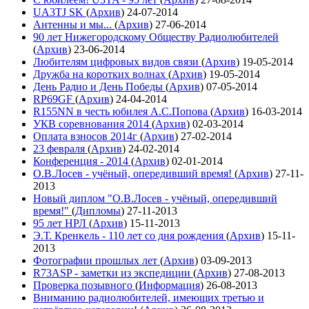
UA3TJ SK
(
Архив
)
24-07-2014
Антенны и мы...
(
Архив
)
27-06-2014
90 лет Нижегородскому Обществу Радиолюбителей
(
Архив
)
23-06-2014
Любителям цифровых видов связи
(
Архив
)
19-05-2014
Дружба на коротких волнах
(
Архив
)
19-05-2014
День Радио и День Победы
(
Архив
)
07-05-2014
RP69GF
(
Архив
)
24-04-2014
R155NN в честь юбилея А.С.Попова
(
Архив
)
16-03-2014
УКВ соревнования 2014
(
Архив
)
02-03-2014
Оплата взносов 2014г
(
Архив
)
27-02-2014
23 февраля
(
Архив
)
24-02-2014
Конференция - 2014
(
Архив
)
02-01-2014
О.В.Лосев - учёный, опередивший время!
(
Архив
)
27-11-
2013
Новый диплом "О.В.Лосев - учёный, опередивший
время!"
(
Дипломы
)
27-11-2013
95 лет НРЛ
(
Архив
)
15-11-2013
Э.Т. Кренкель - 110 лет со дня рождения
(
Архив
)
15-11-
2013
Фотографии прошлых лет
(
Архив
)
03-09-2013
R73ASP - заметки из экспедиции
(
Архив
)
27-08-2013
Проверка позывного
(
Информация
)
26-08-2013
Вниманию радиолюбителей, имеющих третью и