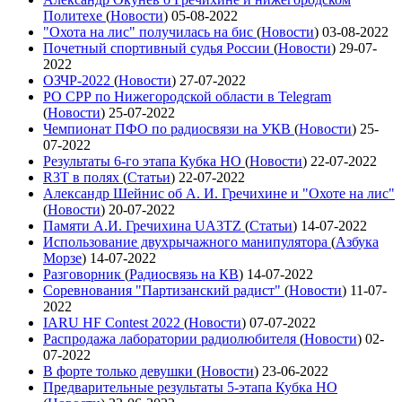
Политехе
(
Новости
)
05-08-2022
"Охота на лис" получилась на бис
(
Новости
)
03-08-2022
Почетный спортивный судья России
(
Новости
)
29-07-
2022
ОЗЧР-2022
(
Новости
)
27-07-2022
РО СРР по Нижегородской области в Telegram
(
Новости
)
25-07-2022
Чемпионат ПФО по радиосвязи на УКВ
(
Новости
)
25-
07-2022
Результаты 6-го этапа Кубка НО
(
Новости
)
22-07-2022
R3T в полях
(
Статьи
)
22-07-2022
Александр Шейнис об А. И. Гречихине и "Охоте на лис"
(
Новости
)
20-07-2022
Памяти А.И. Гречихина UA3TZ
(
Статьи
)
14-07-2022
Использование двухрычажного манипулятора
(
Азбука
Морзе
)
14-07-2022
Разговорник
(
Радиосвязь на КВ
)
14-07-2022
Соревнования "Партизанский радист"
(
Новости
)
11-07-
2022
IARU HF Contest 2022
(
Новости
)
07-07-2022
Распродажа лаборатории радиолюбителя
(
Новости
)
02-
07-2022
В форте только девушки
(
Новости
)
23-06-2022
Предварительные результаты 5-этапа Кубка НО