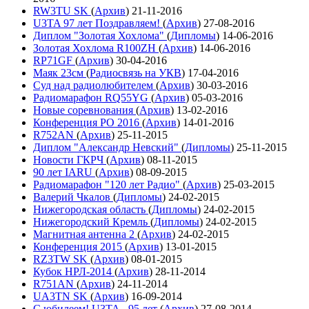
RW3TU SK
(
Архив
)
21-11-2016
U3TA 97 лет Поздравляем!
(
Архив
)
27-08-2016
Диплом "Золотая Хохлома"
(
Дипломы
)
14-06-2016
Золотая Хохлома R100ZH
(
Архив
)
14-06-2016
RP71GF
(
Архив
)
30-04-2016
Маяк 23см
(
Радиосвязь на УКВ
)
17-04-2016
Суд над радиолюбителем
(
Архив
)
30-03-2016
Радиомарафон RQ55YG
(
Архив
)
05-03-2016
Новые соревнования
(
Архив
)
13-02-2016
Конференция РО 2016
(
Архив
)
14-01-2016
R752AN
(
Архив
)
25-11-2015
Диплом "Александр Невский"
(
Дипломы
)
25-11-2015
Новости ГКРЧ
(
Архив
)
08-11-2015
90 лет IARU
(
Архив
)
08-09-2015
Радиомарафон "120 лет Радио"
(
Архив
)
25-03-2015
Валерий Чкалов
(
Дипломы
)
24-02-2015
Нижегородская область
(
Дипломы
)
24-02-2015
Нижегородский Кремль
(
Дипломы
)
24-02-2015
Магнитная антенна 2
(
Архив
)
24-02-2015
Конференция 2015
(
Архив
)
13-01-2015
RZ3TW SK
(
Архив
)
08-01-2015
Кубок НРЛ-2014
(
Архив
)
28-11-2014
R751AN
(
Архив
)
24-11-2014
UA3TN SK
(
Архив
)
16-09-2014
С юбилеем! U3TA - 95 лет
(
Архив
)
27-08-2014