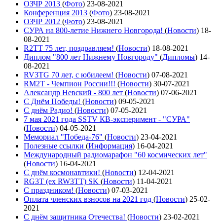
ОЗЧР 2013
(
Фото
)
23-08-2021
Конференция 2013
(
Фото
)
23-08-2021
ОЗЧР 2012
(
Фото
)
23-08-2021
СУРА на 800-летие Нижнего Новгорода!
(
Новости
)
18-
08-2021
R2TT 75 лет, поздравляем!
(
Новости
)
18-08-2021
Диплом "800 лет Нижнему Новгороду"
(
Дипломы
)
14-
08-2021
RV3TG 70 лет, с юбилеем!
(
Новости
)
07-08-2021
RM2T - Чемпион России!!!
(
Новости
)
30-07-2021
Александр Невский - 800 лет
(
Новости
)
07-06-2021
С Днём Победы!
(
Новости
)
09-05-2021
C днём Радио!
(
Новости
)
07-05-2021
7 мая 2021 года SSTV КВ-эксперимент - "СУРА"
(
Новости
)
04-05-2021
Мемориал "Победа-76"
(
Новости
)
23-04-2021
Полезные ссылки
(
Информация
)
16-04-2021
Международный радиомарафон "60 космических лет"
(
Новости
)
16-04-2021
С днём космонавтики!
(
Новости
)
12-04-2021
RG3T (ex RW3TT) SK
(
Новости
)
11-04-2021
С праздником!
(
Новости
)
07-03-2021
Оплата членских взносов на 2021 год
(
Новости
)
25-02-
2021
С днём защитника Отечества!
(
Новости
)
23-02-2021