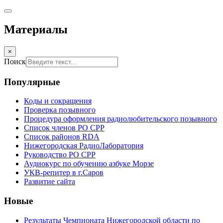
Материалы
×
Поиск
Популярные
Коды и сокращения
Проверка позывного
Процедура оформления радиолюбительского позывного
Список членов РО СРР
Список районов RDA
Нижегородская РадиоЛаборатория
Руководство РО СРР
Аудиокурс по обучению азбуке Морзе
УКВ-репитер в г.Саров
Развитие сайта
Новые
Результаты Чемпионата Нижегородской области по