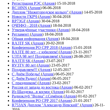
Регистрация РЭС
(
Архив
)
15-10-2018
RC18NN
(
Архив
)
06-06-2018
Диплом "Нижегородское кольцо"
(
Архив
)
14-05-2018
Новости ГКРЧ
(
Архив
)
30-04-2018
RP73GF
(
Архив
)
30-04-2018
ОЧПФО - 2018
(
Архив
)
18-04-2018
Утверждённые участники
(
Архив
)
18-04-2018
Регламент
(
Архив
)
18-04-2018
Общая информация
(
Архив
)
18-04-2018
RA3TF SK
(
Архив
)
20-02-2018
Конференция РО СРР 2018
(
Архив
)
15-01-2018
RA3TE 80 лет - с юбилеем!
(
Архив
)
23-11-2017
U3TA 98 лет! Поздравляем!
(
Архив
)
28-08-2017
RA3TJI SK
(
Архив
)
23-07-2017
RV3TV 80 лет
(
Архив
)
23-05-2017
Поздравляем!!!
(
Архив
)
12-05-2017
С Днём Победы!
(
Архив
)
06-05-2017
С Днём Радио!
(
Архив
)
06-05-2017
С праздником!
(
Архив
)
23-02-2017
Россия от запада до востока
(
Архив
)
06-02-2017
Из Шалдежа...в космос
(
Архив
)
01-02-2017
Радиоклуб "Волна" г.Семёнов
(
Архив
)
01-02-2017
Конференция РО СРР 2017
(
Архив
)
21-01-2017
R753AN Диплом "Александр Невский"
(
Архив
)
26-11-
2016