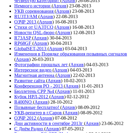
четвёртую категории!
(
Архив
)
26-08-2013
Немного истории
(
Архив
)
23-08-2013
УКВ соревнования
(
Архив
)
23-08-2013
RU3TJ/AM
(
Архив
)
22-08-2013
ОЗЧР 2013
(
Архив
)
16-08-2013
Стихи от UA3TCQ
(
Архив
)
16-08-2013
Новости QSL-бюро
(
Архив
)
12-08-2013
R73ASP
(
Архив
)
30-04-2013
RP68GF
(
Архив
)
30-04-2013
GlobalSET-2013
(
Архив
)
03-04-2013
Изменения в Порядке образования позывных сигналов
(
Архив
)
26-03-2013
Фотографии прошлых лет
(
Архив
)
04-03-2013
Интересное видео
(
Архив
)
04-03-2013
Магнитная антенна
(
Архив
)
22-02-2013
Развитие сайта
(
Архив
)
10-02-2013
Конференция РО - 2013
(
Архив
)
11-01-2013
Бюллетень СРР №4
(
Архив
)
11-01-2013
Кубок НРЛ-2012
(
Архив
)
02-12-2012
R400NO
(
Архив
)
28-10-2012
Позывные бесплатно!
(
Архив
)
08-09-2012
УКВ-репитер в г.Саров
(
Архив
)
08-09-2012
ОЗЧР 2012
(
Архив
)
07-08-2012
Дни активности в сентябре 2013г
(
Архив
)
23-06-2012
С Днём Радио
(
Архив
)
07-05-2012