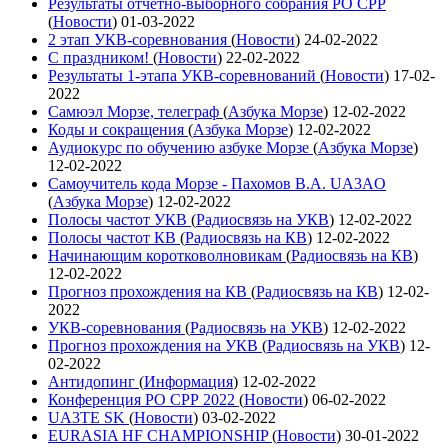
Результаты отчетно-выборного собрания РО СРР
(
Новости
)
01-03-2022
2 этап УКВ-соревнования
(
Новости
)
24-02-2022
С праздником!
(
Новости
)
22-02-2022
Результаты 1-этапа УКВ-соревнований
(
Новости
)
17-02-
2022
Самюэл Морзе, телеграф
(
Азбука Морзе
)
12-02-2022
Коды и сокращения
(
Азбука Морзе
)
12-02-2022
Аудиокурс по обучению азбуке Морзе
(
Азбука Морзе
)
12-02-2022
Самоучитель кода Морзе - Пахомов В.А. UA3AO
(
Азбука Морзе
)
12-02-2022
Полосы частот УКВ
(
Радиосвязь на УКВ
)
12-02-2022
Полосы частот КВ
(
Радиосвязь на КВ
)
12-02-2022
Начинающим коротковолновикам
(
Радиосвязь на КВ
)
12-02-2022
Прогноз прохождения на КВ
(
Радиосвязь на КВ
)
12-02-
2022
УКВ-соревнования
(
Радиосвязь на УКВ
)
12-02-2022
Прогноз прохождения на УКВ
(
Радиосвязь на УКВ
)
12-
02-2022
Антидопинг
(
Информация
)
12-02-2022
Конференция РО СРР 2022
(
Новости
)
06-02-2022
UA3TE SK
(
Новости
)
03-02-2022
EURASIA HF CHAMPIONSHIP
(
Новости
)
30-01-2022