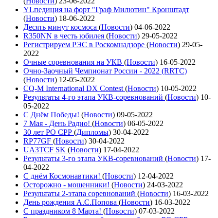
(
Новости
)
23-06-2022
YLпедиция на форт "Граф Милютин" Кронштадт
(
Новости
)
18-06-2022
Десять минут космоса
(
Новости
)
04-06-2022
R350NN в честь юбилея
(
Новости
)
29-05-2022
Регистрируем РЭС в Роскомнадзоре
(
Новости
)
29-05-
2022
Очные соревнования на УКВ
(
Новости
)
16-05-2022
Очно-Заочный Чемпионат России - 2022 (RRTC)
(
Новости
)
12-05-2022
CQ-M International DX Contest
(
Новости
)
10-05-2022
Результаты 4-го этапа УКВ-соревнований
(
Новости
)
10-
05-2022
С Днём Победы!
(
Новости
)
09-05-2022
7 Мая - День Радио!
(
Новости
)
06-05-2022
30 лет РО СРР
(
Дипломы
)
30-04-2022
RP77GF
(
Новости
)
30-04-2022
UA3TCF SK
(
Новости
)
17-04-2022
Результаты 3-го этапа УКВ-соревнований
(
Новости
)
17-
04-2022
С днём Космонавтики!
(
Новости
)
12-04-2022
Осторожно - мошенники!
(
Новости
)
24-03-2022
Результаты 2-этапа соревнований
(
Новости
)
16-03-2022
День рождения А.С.Попова
(
Новости
)
16-03-2022
С праздником 8 Марта!
(
Новости
)
07-03-2022