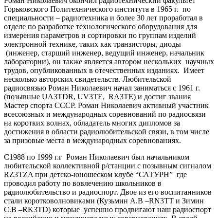
Роман Николаевич окончил радиотехнический факультет
Горьковского Политехнического института в 1965 г. по
специальности – радиотехника и более 30 лет проработал в
отделе по разработке технологического оборудования для
измерения параметров и сортировки по группам изделий
электронной технике, таких как транзисторы, диоды
(инженер, старший инженер, ведущий инженер, начальник
лаборатории), он также является автором нескольких научных
трудов, опубликованных в отечественных изданиях. Имеет
несколько авторских свидетельств. Любительской
радиосвязью Роман Николаевич начал заниматься с 1961 г.
(позывные UA3TDR, UV3TE, RA3TE) и достиг звания
Мастер спорта СССР. Роман Николаевич активный участник
всесоюзных и международных соревнований по радиосвязи
на коротких волнах, обладатель многих дипломов за
достижения в области радиолюбительской связи, в том числе
за призовые места в международных соревнованиях.
С1988 по 1999 г.г Роман Николаевич был начальником
любительской коллективной р/станции с позывным сигналом
RZ3TZA при детско-юношеском клубе “САТУРН” где
проводил работу по вовлечению школьников в
радиолюбительство и радиоспорт. Двое из его воспитанников
стали коротковолновиками (Кузьмин А.В –RN3TT и Зимин
С.В –RK3TD) которые успешно продвигают наш радиоспорт