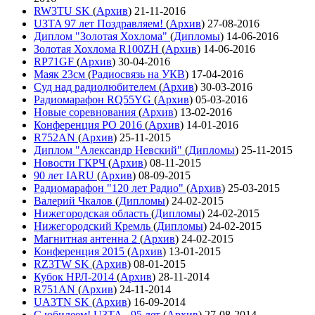
RW3TU SK
(
Архив
)
21-11-2016
U3TA 97 лет Поздравляем!
(
Архив
)
27-08-2016
Диплом "Золотая Хохлома"
(
Дипломы
)
14-06-2016
Золотая Хохлома R100ZH
(
Архив
)
14-06-2016
RP71GF
(
Архив
)
30-04-2016
Маяк 23см
(
Радиосвязь на УКВ
)
17-04-2016
Суд над радиолюбителем
(
Архив
)
30-03-2016
Радиомарафон RQ55YG
(
Архив
)
05-03-2016
Новые соревнования
(
Архив
)
13-02-2016
Конференция РО 2016
(
Архив
)
14-01-2016
R752AN
(
Архив
)
25-11-2015
Диплом "Александр Невский"
(
Дипломы
)
25-11-2015
Новости ГКРЧ
(
Архив
)
08-11-2015
90 лет IARU
(
Архив
)
08-09-2015
Радиомарафон "120 лет Радио"
(
Архив
)
25-03-2015
Валерий Чкалов
(
Дипломы
)
24-02-2015
Нижегородская область
(
Дипломы
)
24-02-2015
Нижегородский Кремль
(
Дипломы
)
24-02-2015
Магнитная антенна 2
(
Архив
)
24-02-2015
Конференция 2015
(
Архив
)
13-01-2015
RZ3TW SK
(
Архив
)
08-01-2015
Кубок НРЛ-2014
(
Архив
)
28-11-2014
R751AN
(
Архив
)
24-11-2014
UA3TN SK
(
Архив
)
16-09-2014
С юбилеем! U3TA - 95 лет
(
Архив
)
27-08-2014