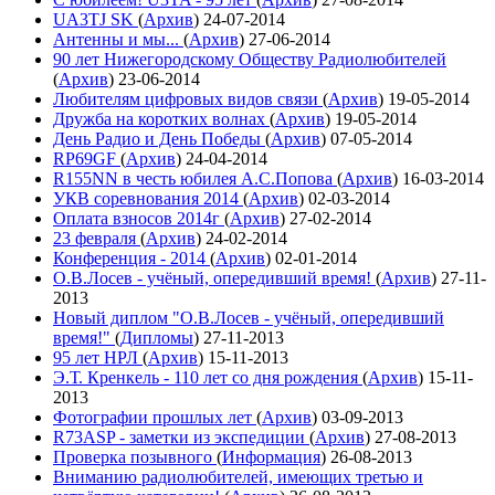
UA3TJ SK
(
Архив
)
24-07-2014
Антенны и мы...
(
Архив
)
27-06-2014
90 лет Нижегородскому Обществу Радиолюбителей
(
Архив
)
23-06-2014
Любителям цифровых видов связи
(
Архив
)
19-05-2014
Дружба на коротких волнах
(
Архив
)
19-05-2014
День Радио и День Победы
(
Архив
)
07-05-2014
RP69GF
(
Архив
)
24-04-2014
R155NN в честь юбилея А.С.Попова
(
Архив
)
16-03-2014
УКВ соревнования 2014
(
Архив
)
02-03-2014
Оплата взносов 2014г
(
Архив
)
27-02-2014
23 февраля
(
Архив
)
24-02-2014
Конференция - 2014
(
Архив
)
02-01-2014
О.В.Лосев - учёный, опередивший время!
(
Архив
)
27-11-
2013
Новый диплом "О.В.Лосев - учёный, опередивший
время!"
(
Дипломы
)
27-11-2013
95 лет НРЛ
(
Архив
)
15-11-2013
Э.Т. Кренкель - 110 лет со дня рождения
(
Архив
)
15-11-
2013
Фотографии прошлых лет
(
Архив
)
03-09-2013
R73ASP - заметки из экспедиции
(
Архив
)
27-08-2013
Проверка позывного
(
Информация
)
26-08-2013
Вниманию радиолюбителей, имеющих третью и