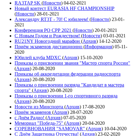
RA3TAP SK
(
Новости
)
04-02-2021
Новый контест EURASIA HF CHAMPIONSHIP
(
Новости
)
28-01-2021
Александру RT3T - 70! С юбилеем!
(
Новости
)
23-01-
2021
Конференция РО СРР 2021
(
Новости
)
20-01-2021
С Новым Годом и Рождеством!
(
Новости
)
03-01-2021
RU21NY Новогодний марафон
(
Архив
)
14-12-2020
Приём экзаменов дистанционно
(
Информация
)
05-11-
2020
Юбилей клуба MDXC
(
Архив
)
15-10-2020
Приказы о присвоении звания "Мастер спорта России"
(
Архив
)
20-08-2020
Приказы об аккредитации федерации радиоспорта
(
Архив
)
20-08-2020
Приказы о присвоении разряда "Кандидат в мастера
спорта"
(
Архив
)
20-08-2020
Приказы о присвоении 1-го спортивного разряда
(
Архив
)
20-08-2020
Новости из Минспорта
(
Архив
)
17-08-2020
Приём экзаменов
(
Архив
)
28-07-2020
с Днём Радио!
(
Архив
)
07-05-2020
Мемориал "Победа-75"
(
Архив
)
20-04-2020
СОРЕВНОВАНИЯ "SAMOVAR"
(
Архив
)
10-04-2020
С Днём Защитника Отечества!
(
Архив
)
23-02-2020