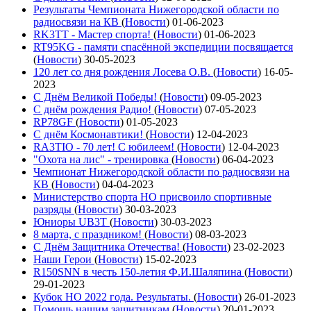
Результаты Чемпионата Нижегородской области по
радиосвязи на КВ
(
Новости
)
01-06-2023
RK3TT - Мастер спорта!
(
Новости
)
01-06-2023
RT95KG - памяти спасённой экспедиции посвящается
(
Новости
)
30-05-2023
120 лет со дня рождения Лосева О.В.
(
Новости
)
16-05-
2023
С Днём Великой Победы!
(
Новости
)
09-05-2023
С днём рождения Радио!
(
Новости
)
07-05-2023
RP78GF
(
Новости
)
01-05-2023
С днём Космонавтики!
(
Новости
)
12-04-2023
RA3TIO - 70 лет! С юбилеем!
(
Новости
)
12-04-2023
"Охота на лис" - тренировка
(
Новости
)
06-04-2023
Чемпионат Нижегородской области по радиосвязи на
КВ
(
Новости
)
04-04-2023
Министерство спорта НО присвоило спортивные
разряды
(
Новости
)
30-03-2023
Юниоры UB3T
(
Новости
)
30-03-2023
8 марта, с праздником!
(
Новости
)
08-03-2023
С Днём Защитника Отечества!
(
Новости
)
23-02-2023
Наши Герои
(
Новости
)
15-02-2023
R150SNN в честь 150-летия Ф.И.Шаляпина
(
Новости
)
29-01-2023
Кубок НО 2022 года. Результаты.
(
Новости
)
26-01-2023
Помощь нашим защитникам
(
Новости
)
20-01-2023