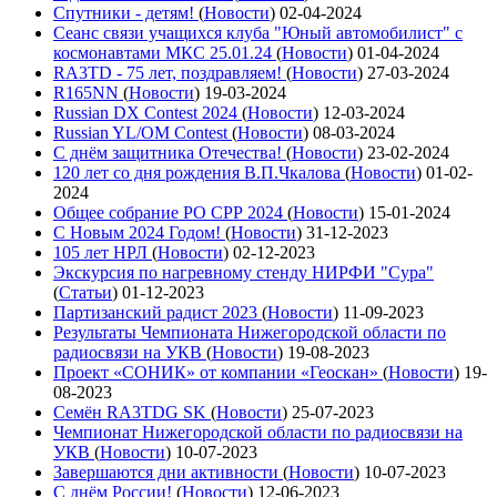
Спутники - детям!
(
Новости
)
02-04-2024
Сеанс связи учащихся клуба "Юный автомобилист" с
космонавтами МКС 25.01.24
(
Новости
)
01-04-2024
RA3TD - 75 лет, поздравляем!
(
Новости
)
27-03-2024
R165NN
(
Новости
)
19-03-2024
Russian DX Contest 2024
(
Новости
)
12-03-2024
Russian YL/OM Contest
(
Новости
)
08-03-2024
С днём защитника Отечества!
(
Новости
)
23-02-2024
120 лет со дня рождения В.П.Чкалова
(
Новости
)
01-02-
2024
Общее собрание РО СРР 2024
(
Новости
)
15-01-2024
С Новым 2024 Годом!
(
Новости
)
31-12-2023
105 лет НРЛ
(
Новости
)
02-12-2023
Экскурсия по нагревному стенду НИРФИ "Сура"
(
Статьи
)
01-12-2023
Партизанский радист 2023
(
Новости
)
11-09-2023
Результаты Чемпионата Нижегородской области по
радиосвязи на УКВ
(
Новости
)
19-08-2023
Проект «СОНИК» от компании «Геоскан»
(
Новости
)
19-
08-2023
Семён RA3TDG SK
(
Новости
)
25-07-2023
Чемпионат Нижегородской области по радиосвязи на
УКВ
(
Новости
)
10-07-2023
Завершаются дни активности
(
Новости
)
10-07-2023
С днём России!
(
Новости
)
12-06-2023