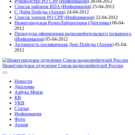
Руководство РО СРР
(
Информация
)
28-04-2012
Список районов RDA
(
Информация
)
25-04-2012
С Днём Победы
(
Архив
)
24-04-2012
Список членов РО СРР
(
Информация
)
22-04-2012
Нижегородская РадиоЛаборатория
(
Дипломы
)
06-04-
2012
Процедура оформления радиолюбительского позывного
(
Информация
)
05-04-2012
Активность посвященная Дню Победы
(
Архив
)
05-04-
2012
Нижегородское отделение Союза радиолюбителей России
Новости
Дипломы
Азбука Морзе
КВ
УКВ
Статьи
Информация
Фото
Архив