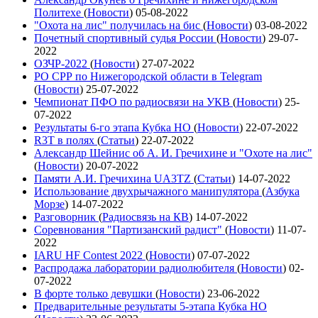
Политехе
(
Новости
)
05-08-2022
"Охота на лис" получилась на бис
(
Новости
)
03-08-2022
Почетный спортивный судья России
(
Новости
)
29-07-
2022
ОЗЧР-2022
(
Новости
)
27-07-2022
РО СРР по Нижегородской области в Telegram
(
Новости
)
25-07-2022
Чемпионат ПФО по радиосвязи на УКВ
(
Новости
)
25-
07-2022
Результаты 6-го этапа Кубка НО
(
Новости
)
22-07-2022
R3T в полях
(
Статьи
)
22-07-2022
Александр Шейнис об А. И. Гречихине и "Охоте на лис"
(
Новости
)
20-07-2022
Памяти А.И. Гречихина UA3TZ
(
Статьи
)
14-07-2022
Использование двухрычажного манипулятора
(
Азбука
Морзе
)
14-07-2022
Разговорник
(
Радиосвязь на КВ
)
14-07-2022
Соревнования "Партизанский радист"
(
Новости
)
11-07-
2022
IARU HF Contest 2022
(
Новости
)
07-07-2022
Распродажа лаборатории радиолюбителя
(
Новости
)
02-
07-2022
В форте только девушки
(
Новости
)
23-06-2022
Предварительные результаты 5-этапа Кубка НО