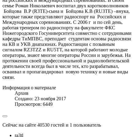
на российских и международных соревнованиях. В своей
семье Роман Николаевич воспитал двух коротковолновиков
Бойцова В.Р (R3TE)-сына и Бойцова К.В (RU3TE) –внука,
которые также представляют радиоспорт на Российских и
Международных соревнованиях. С 2006 г и по сей день,
работая тренером по радиоспорту на факультете ФКС
Нижегородского Госуниверситета совместно с сотрудниками
кафедры ТиМПВС, преподает студентам основы радиосвязи
на КВ и УКВ диапазонах. Радиостанции с позывным
сигналом RZ3TZZ и RU5TT, на которой работают молодые
операторы, знают многие операторы России и зарубежья. На
протяжении своей профессиональной и радиолюбительской
деятельности всегда был в числе тех, кто разрабатывал,
осваивал и пропагандировал новую технику и новые виды
связи.
Информация о материале
Архив
Создано: 23 ноября 2017
Просмотров: 6449
Сейчас на сайте 40530 гостей и 1 пользователь
ra3tl