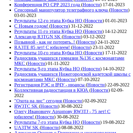
Конференция РО СРР 2023 года
(
Новости
)
17-01-2023
Сенсорный манипулятор телеграфного ключа
(
Новости
)
03-01-2023
Результаты 12-го этапа Кубка НО
(
Новости
)
01-01-2023
С Новым годом!
(
Новости
)
31-12-2022
Результаты 11-го этапа Кубка НО
(
Новости
)
14-12-2022
Александр R3TGN SK
(
Новости
)
03-12-2022
Позывной - как не потерять..!
(
Новости
)
24-11-2022
RA3TE 85 лет! С юбилеем!
(
Новости
)
23-11-2022
Результаты 10-го этапа Кубка НО
(
Новости
)
17-11-2022
Радиосвязь учащихся гимназии №136 с космонавтами
МКС
(
Новости
)
01-11-2022
Результаты 9-го этапа Кубка НО
(
Новости
)
14-10-2022
Радиосвязь учащихся Нижегородской кадетской школы с
космонавтами МКС
(
Новости
)
07-10-2022
Регистрация РЭС и ВЧУ - нюансы
(
Новости
)
22-09-2022
Коллективная радиостанция в КЮА
(
Новости
)
02-09-
2022
"Охота на лис" сегодня
(
Новости
)
02-09-2022
RW3TC SK
(
Новости
)
30-08-2022
Олегу Ивановичу Архипову RW3TJ - 75 лет! С
юбилеем!
(
Новости
)
30-08-2022
Результаты 7-го этапа Кубка НО
(
Новости
)
19-08-2022
UA3TW SK
(
Новости
)
08-08-2022
Александр Окунев о Гречихине и нижегородском