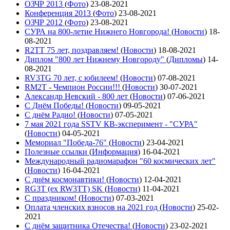
ОЗЧР 2013
(
Фото
)
23-08-2021
Конференция 2013
(
Фото
)
23-08-2021
ОЗЧР 2012
(
Фото
)
23-08-2021
СУРА на 800-летие Нижнего Новгорода!
(
Новости
)
18-
08-2021
R2TT 75 лет, поздравляем!
(
Новости
)
18-08-2021
Диплом "800 лет Нижнему Новгороду"
(
Дипломы
)
14-
08-2021
RV3TG 70 лет, с юбилеем!
(
Новости
)
07-08-2021
RM2T - Чемпион России!!!
(
Новости
)
30-07-2021
Александр Невский - 800 лет
(
Новости
)
07-06-2021
С Днём Победы!
(
Новости
)
09-05-2021
C днём Радио!
(
Новости
)
07-05-2021
7 мая 2021 года SSTV КВ-эксперимент - "СУРА"
(
Новости
)
04-05-2021
Мемориал "Победа-76"
(
Новости
)
23-04-2021
Полезные ссылки
(
Информация
)
16-04-2021
Международный радиомарафон "60 космических лет"
(
Новости
)
16-04-2021
С днём космонавтики!
(
Новости
)
12-04-2021
RG3T (ex RW3TT) SK
(
Новости
)
11-04-2021
С праздником!
(
Новости
)
07-03-2021
Оплата членских взносов на 2021 год
(
Новости
)
25-02-
2021
С днём защитника Отечества!
(
Новости
)
23-02-2021