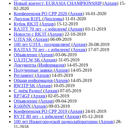
Новый контест: EURASIA CHAMPIONSHIP
(
Архив
)
15-
02-2020
Конференция РО СРР 2020
(
Архив
)
16-01-2020
Диплом R1FL
(
Дипломы
)
11-01-2020
Кубок RK3T
(
Архив
)
15-12-2019
RA3TT 70 лет - с юбилеем!
(
Архив
)
03-11-2019
Новости с RK3T
(
Архив
)
22-10-2019
U3TA SK
(
Архив
)
06-09-2019
100 лет U3TA - поздравляем!
(
Архив
)
26-08-2019
RA3TAS 70 лет - с юбилеем!
(
Архив
)
17-07-2019
Объявление
(
Архив
)
03-06-2019
UA3TCW SK
(
Архив
)
31-05-2019
Документы
(
Информация
)
14-05-2019
Полученные заявки
(
Архив
)
14-05-2019
Регламент
(
Архив
)
14-05-2019
Общая информация
(
Архив
)
14-05-2019
RW3TP SK
(
Архив
)
10-05-2019
С днём Радио!
(
Архив
)
07-05-2019
RP74GF
(
Архив
)
02-05-2019
Объявление
(
Архив
)
09-04-2019
R160NN
(
Архив
)
09-03-2019
Конференция РО СРР 2019
(
Архив
)
24-01-2019
RV3T 80 лет - с юбилеем!
(
Архив
)
05-12-2018
100 лет Нижегородской радиолаборатории
(
Архив
)
28-
11-2018