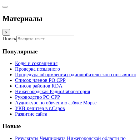
Материалы
×
Поиск
Популярные
Коды и сокращения
Проверка позывного
Процедура оформления радиолюбительского позывного
Список членов РО СРР
Список районов RDA
Нижегородская РадиоЛаборатория
Руководство РО СРР
Аудиокурс по обучению азбуке Морзе
УКВ-репитер в г.Саров
Развитие сайта
Новые
Результаты Чемпионата Нижегородской области по