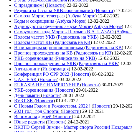
С праздником!
(
Новости
)
22-02-2022
Результаты 1-этапа УКВ-соревнований
(
Новости
)
17-02-2
Самюэл Морзе, телеграф
(
Азбука Морзе
)
12-02-2022
Коды и сокращения
(
Азбука Морзе
)
12-02-2022
Аудиокурс по обучению азбуке Морзе
(
Азбука Морзе
)
12-
Самоучитель кода Морзе - Пахомов В.А. UA3AO
(
Азбука
Полосы частот УКВ
(
Радиосвязь на УКВ
)
12-02-2022
Полосы частот КВ
(
Радиосвязь на КВ
)
12-02-2022
Начинающим коротковолновикам
(
Радиосвязь на КВ
)
12-
Прогноз прохождения на КВ
(
Радиосвязь на КВ
)
12-02-20
УКВ-соревнования
(
Радиосвязь на УКВ
)
12-02-2022
Прогноз прохождения на УКВ
(
Радиосвязь на УКВ
)
12-02
Антидопинг
(
Информация
)
12-02-2022
Конференция РО СРР 2022
(
Новости
)
06-02-2022
UA3TE SK
(
Новости
)
03-02-2022
EURASIA HF CHAMPIONSHIP
(
Новости
)
30-01-2022
УКВ-соревнования
(
Новости
)
29-01-2022
День памяти
(
Новости
)
28-01-2022
RV3T SK
(
Новости
)
01-01-2022
С Новым Годом и Рождеством, 2022 !
(
Новости
)
29-12-20
2021 год - год Cпорта!
(
Новости
)
29-12-2021
Вспоминая друзей
(
Новости
)
24-12-2021
Юные радисты
(
Новости
)
24-12-2021
RK3TD Сергей Зимин - Мастер спорта России! Поздравл