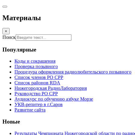
Материалы
×
Поиск
Популярные
Коды и сокращения
Проверка позывного
Процедура оформления радиолюбительского позывного
Список членов РО СРР
Список районов RDA
Нижегородская РадиоЛаборатория
Руководство РО СРР
Аудиокурс по обучению азбуке Морзе
УКВ-репитер в г.Саров
Развитие сайта
Новые
Результаты Чемпионата Нижегородской области по радио