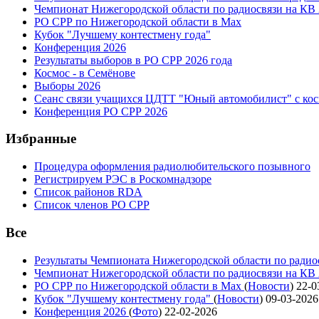
Чемпионат Нижегородской области по радиосвязи на КВ
РО СРР по Нижегородской области в Max
Кубок "Лучшему контестмену года"
Конференция 2026
Результаты выборов в РО СРР 2026 года
Космос - в Семёнове
Выборы 2026
Сеанс связи учащихся ЦДТТ "Юный автомобилист" с ко
Конференция РО СРР 2026
Избранные
Процедура оформления радиолюбительского позывного
Регистрируем РЭС в Роскомнадзоре
Список районов RDA
Список членов РО СРР
Все
Результаты Чемпионата Нижегородской области по радио
Чемпионат Нижегородской области по радиосвязи на КВ
РО СРР по Нижегородской области в Max
(
Новости
)
22-0
Кубок "Лучшему контестмену года"
(
Новости
)
09-03-2026
Конференция 2026
(
Фото
)
22-02-2026