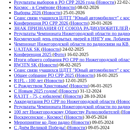
Результаты выборов в РО СРР 2026 года
(
Новости
)
22-02-
Космос - в Семёнове
(
Новости
)
08-02-2026
Выборы 2026
(
Новости
)
25-01-2026
Сеанс связи учащихся ЦДТТ "Юный автомобилист" с ко
Конференция РО СРР 2026
(
Новости
)
20-01-2026
ЗНАК ПРИЗНАНИЯ ОТ СОЮЗА РАДИОЛЮБИТЕЛЕЙ
Результаты Чемпионата Нижегородской области по радио
Космический день открытых дверей в ННГУ им. Лобачев
Чемпионат Нижегородской области по радиосвязи на КВ
UA3TAK SK
(
Новости
)
24-02-2025
Конференция 2025
(
Фото
)
16-02-2025
Итоги общего собрания РО СРР по Нижегородской облас
RW3TN SK
(
Новости
)
06-02-2025
Сеанс связи учащихся ЦДТТ "Юный автомобилист" с ко
Общее собрание РО СРР 2025
(
Новости
)
16-01-2025
R1FL - 100 лет
(
Новости
)
12-01-2025
С Рождеством Христовым!
(
Новости
)
06-01-2025
С Новым 2025 годом!
(
Новости
)
31-12-2024
RA3TT - 75, с юбилеем!
(
Новости
)
28-10-2024
Аккредитация РО СРР по Нижегородской области
(
Ново
Результаты Чемпионата Нижегородской области по радио
100 лет Нижегородскому Обществу Радиолюбителей
(
Нов
Воскресенское - Космос!
(
Новости
)
30-05-2024
Мероприятие ко Дню радио
(
Новости
)
09-05-2024
С Днём Великой Победы!
(
Новости
)
09-05-2024