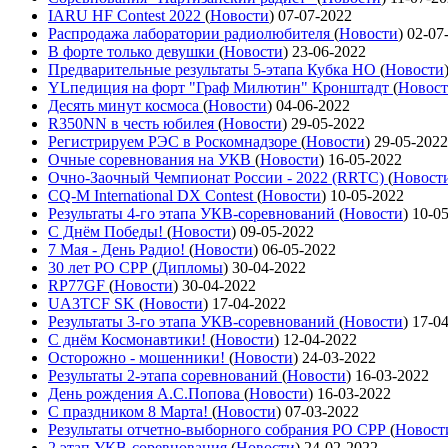
IARU HF Contest 2022
(
Новости
)
07-07-2022
Распродажа лаборатории радиолюбителя
(
Новости
)
02-07
В форте только девушки
(
Новости
)
23-06-2022
Предварительные результаты 5-этапа Кубка НО
(
Новости
YLпедиция на форт "Граф Милютин" Кронштадт
(
Новос
Десять минут космоса
(
Новости
)
04-06-2022
R350NN в честь юбилея
(
Новости
)
29-05-2022
Регистрируем РЭС в Роскомнадзоре
(
Новости
)
29-05-2022
Очные соревнования на УКВ
(
Новости
)
16-05-2022
Очно-Заочный Чемпионат России - 2022 (RRTC)
(
Новост
CQ-M International DX Contest
(
Новости
)
10-05-2022
Результаты 4-го этапа УКВ-соревнований
(
Новости
)
10-0
С Днём Победы!
(
Новости
)
09-05-2022
7 Мая - День Радио!
(
Новости
)
06-05-2022
30 лет РО СРР
(
Дипломы
)
30-04-2022
RP77GF
(
Новости
)
30-04-2022
UA3TCF SK
(
Новости
)
17-04-2022
Результаты 3-го этапа УКВ-соревнований
(
Новости
)
17-0
С днём Космонавтики!
(
Новости
)
12-04-2022
Осторожно - мошенники!
(
Новости
)
24-03-2022
Результаты 2-этапа соревнований
(
Новости
)
16-03-2022
День рождения А.С.Попова
(
Новости
)
16-03-2022
С праздником 8 Марта!
(
Новости
)
07-03-2022
Результаты отчетно-выборного собрания РО СРР
(
Новост
2 этап УКВ-соревнования
(
Новости
)
24-02-2022