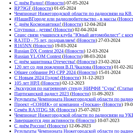
С днём Радио!
(
Новости
)
07-05-2024
RP79GF
(
Новости
)
01-05-2024
Чемпионат Нижегородской области по радиосвязи на КВ
#НашиВГороде или радиолюбительство - в массы
(
Новос
С днём Космонавтики!
(
Новости
)
12-04-2024
Спутники - детям!
(
Новости
)
02-04-2024
Сеанс связи учащихся клуба "Юный автомобилист" с ко
RA3TD - 75 лет, поздравляем!
(
Новости
)
27-03-2024
R165NN
(
Новости
)
19-03-2024
Russian DX Contest 2024
(
Новости
)
12-03-2024
Russian YL/OM Contest
(
Новости
)
08-03-2024
С днём защитника Отечества!
(
Новости
)
23-02-2024
120 лет со дня рождения В.П.Чкалова
(
Новости
)
01-02-20
Общее собрание РО СРР 2024
(
Новости
)
15-01-2024
С Новым 2024 Годом!
(
Новости
)
31-12-2023
105 лет НРЛ
(
Новости
)
02-12-2023
Экскурсия по нагревному стенду НИРФИ "Сура"
(
Статьи
Партизанский радист 2023
(
Новости
)
11-09-2023
Результаты Чемпионата Нижегородской области по ради
Проект «СОНИК» от компании «Геоскан»
(
Новости
)
19-0
Семён RA3TDG SK
(
Новости
)
25-07-2023
Чемпионат Нижегородской области по радиосвязи на У
Завершаются дни активности
(
Новости
)
10-07-2023
С днём России!
(
Новости
)
12-06-2023
Результаты Чемпионата Нижегородской области по ради