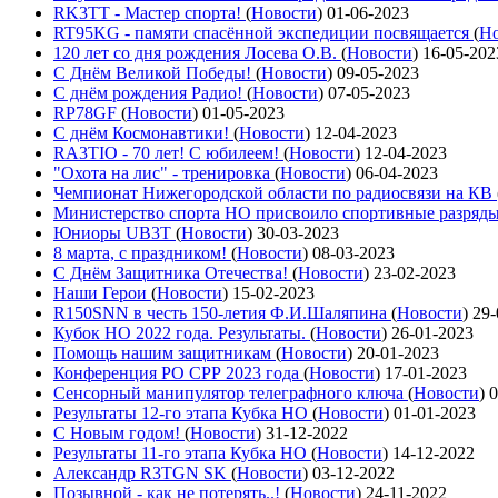
RK3TT - Мастер спорта!
(
Новости
)
01-06-2023
RT95KG - памяти спасённой экспедиции посвящается
(
Но
120 лет со дня рождения Лосева О.В.
(
Новости
)
16-05-202
С Днём Великой Победы!
(
Новости
)
09-05-2023
С днём рождения Радио!
(
Новости
)
07-05-2023
RP78GF
(
Новости
)
01-05-2023
С днём Космонавтики!
(
Новости
)
12-04-2023
RA3TIO - 70 лет! С юбилеем!
(
Новости
)
12-04-2023
"Охота на лис" - тренировка
(
Новости
)
06-04-2023
Чемпионат Нижегородской области по радиосвязи на КВ
Министерство спорта НО присвоило спортивные разряд
Юниоры UB3T
(
Новости
)
30-03-2023
8 марта, с праздником!
(
Новости
)
08-03-2023
С Днём Защитника Отечества!
(
Новости
)
23-02-2023
Наши Герои
(
Новости
)
15-02-2023
R150SNN в честь 150-летия Ф.И.Шаляпина
(
Новости
)
29-
Кубок НО 2022 года. Результаты.
(
Новости
)
26-01-2023
Помощь нашим защитникам
(
Новости
)
20-01-2023
Конференция РО СРР 2023 года
(
Новости
)
17-01-2023
Сенсорный манипулятор телеграфного ключа
(
Новости
)
0
Результаты 12-го этапа Кубка НО
(
Новости
)
01-01-2023
С Новым годом!
(
Новости
)
31-12-2022
Результаты 11-го этапа Кубка НО
(
Новости
)
14-12-2022
Александр R3TGN SK
(
Новости
)
03-12-2022
Позывной - как не потерять..!
(
Новости
)
24-11-2022