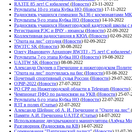
RA3TE 85 лет! С юбилеем!
(
Новости
)
23-11-2022
Результаты 10-го этапа Кубка НО
(
Новости
)
17-11-2022
Радиосвязь учащихся гимназии №136 с космонавтами М
Результаты 9-го этапа Кубка НО
(
Новости
)
14-10-2022
Радиосвязь учащихся Нижегородской кадетской школы 
Регистрация РЭС и ВЧУ - нюансы
(
Новости
)
22-09-2022
Коллективная радиостанция в КЮА
(
Новости
)
02-09-2022
"Охота на лис" сегодня
(
Новости
)
02-09-2022
RW3TC SK
(
Новости
)
30-08-2022
Олегу Ивановичу Архипову RW3TJ - 75 лет! С юбилеем!
Результаты 7-го этапа Кубка НО
(
Новости
)
19-08-2022
UA3TW SK
(
Новости
)
08-08-2022
Александр Окунев о Гречихине и нижегородском Полит
"Охота на лис" получилась на бис
(
Новости
)
03-08-2022
Почетный спортивный судья России
(
Новости
)
29-07-202
ОЗЧР-2022
(
Новости
)
27-07-2022
РО СРР по Нижегородской области в Telegram
(
Новости
)
Чемпионат ПФО по радиосвязи на УКВ
(
Новости
)
25-07-
Результаты 6-го этапа Кубка НО
(
Новости
)
22-07-2022
R3T в полях
(
Статьи
)
22-07-2022
Александр Шейнис об А. И. Гречихине и "Охоте на лис"
Памяти А.И. Гречихина UA3TZ
(
Статьи
)
14-07-2022
Использование двухрычажного манипулятора
(
Азбука Мо
Разговорник
(
Радиосвязь на КВ
)
14-07-2022
Соревнования "Партизанский радист"
(
Новости
)
11-07-2